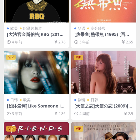
欧美
纪录片频道
华语
高分经典
[大法官金斯伯格]RBG (2018)
[热带鱼]熱帶魚 (1995) [百度
[百度网盘+迅雷云盘资源1080
网盘+迅雷云盘资源1080P超
4 年前
2.78
5 年前
2.65
P超清未删减][MP4/6GB][中
清][MP4/6.2GB][原声中字]
英字幕]
VIP
VIP
日韩
欧美
剧情
日韩
[如沐爱河]Like Someone in
[天使之恋]天使の恋 (2009)[百
Love (2012)[百度网盘+夸克
度网盘+夸克网盘1080P超清
3 年前
2.86
4 周前
2.9
网盘1080P超清未删减资源]
未删减资源][网盘在线播放/下
[网盘在线播放/下载][MP4/7.
载][MP4/8GB][中文字幕]
1GB][中文字幕]
VIP
VIP