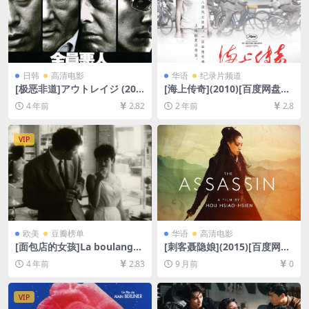
日韩
高清电影
华语
纪录片频道
[极恶非道]アウトレイジ (201
[海上传奇](2010)[百度网盘
0)[百度网盘+迅雷云盘资源10
+夸克网盘1080P超清未删减
4 年前
2.82
2 年前
2.8
80P超清未删减][MP4/7GB]
资源][网盘在线播放/下载][MP
[日语中字]
4/8.5GB][中文字幕]
VIP
欧美
豆瓣榜单
华语
高清电影
[面包店的女孩]La boulangèr
[刺客聂隐娘](2015)[百度网盘
e de Monceau (1963)[百度
+夸克网盘1080P超清未删减
4 年前
2.83
9 月前
0
网盘+迅雷云盘资源1080P超
资源][网盘在线播放/下载][MP
清未删减][MP4/1.2GB][中文
4/7.5GB][中文字幕]
字幕]
VIP