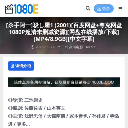
登录
[杀手阿一]殺し屋1 (2001)[百度网盘+夸克网盘
1080P超清未删减资源][网盘在线播放/下载]
[MP4/8.9GB][中文字幕]
2025-05-30
日韩
高清电影
57
详情介绍
◎导演: 三池崇史
◎编剧: 佐藤佐吉 / 山本英夫
◎主演: 浅野忠信 / 大森南朋 / 冢本晋也 / 孙佳君 / 寺岛
进 / 更多…