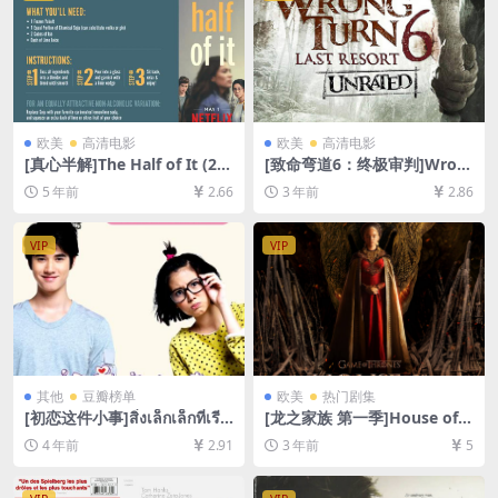
欧美
高清电影
欧美
高清电影
[真心半解]The Half of It (20
[致命弯道6：终极审判]Wron
20)[百度网盘+迅雷云盘资源1
g Turn 6: Last Resort (2014)
5 年前
2.66
3 年前
2.86
080P超清未删减][MP4/6.6G
[百度网盘+迅雷云盘资源1080
B][中英字幕]
P超清未删减][MP4/5GB][中
英字幕]
VIP
VIP
其他
豆瓣榜单
欧美
热门剧集
[初恋这件小事]สิ่งเล็กเล็กที่เรีย
[龙之家族 第一季]House of t
กว่า…รัก (2010)[百度网盘+迅
he Dragon Season 1 (2022)
4 年前
2.91
3 年前
5
雷云盘资源1080P超清未删减]
[百度网盘+迅雷云盘+阿里云
[MP4/6.6GB][泰语中字]
盘资源1080P超清未删减][MP
4/18GB][中英字幕]