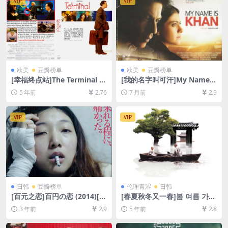
VIP
VIP
欧美
豆瓣榜单
欧美
豆瓣榜单
[幸福终点站]The Terminal (2
[我的名字叫可汗]My Name I
004)[百度网盘+迅雷云盘资源
s Khan (2010)[百度网盘+夸
5 年前
2.76
7 月前
2.9
1080P超清未删减][MP4/8.3G
克网盘1080P超清未删减资源]
B][中英字幕]
[网盘在线播放/下载][MP4/12
GB][中英字幕]
VIP
VIP
日韩
豆瓣榜单
伦理青涩
日韩
[百元之恋]百円の恋 (2014)[百
[春夏秋冬又一春]봄 여름 가을
度网盘+迅雷云盘资源1080P
겨울 그리고 봄 (2003)[百度网
3 年前
2.9
5 年前
2.8
超清未删减][MP4/6GB][日语
盘+迅雷云盘资源1080P超清
中字]
未删减][MP4/6.4GB][韩语中