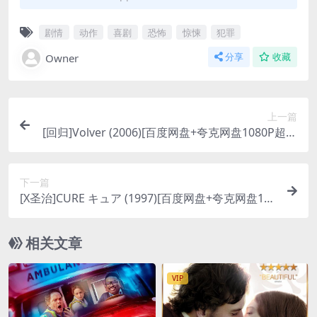
剧情
动作
喜剧
恐怖
惊悚
犯罪
Owner
分享
收藏
上一篇
[回归]Volver (2006)[百度网盘+夸克网盘1080P超清
未删减资源][网盘在线播放/下载][MP4/8.5GB][中文
字幕]
下一篇
[X圣治]CURE キュア (1997)[百度网盘+夸克网盘10
80P超清未删减资源][网盘在线播放/下载][MP4/7.6
GB][中文字幕]
相关文章
VIP