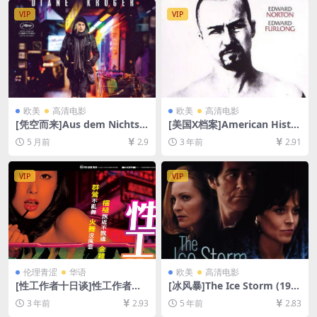
[MP4/7GB][中文字幕]
VIP
VIP
欧美
高清电影
欧美
高清电影
[凭空而来]Aus dem Nichts
[美国X档案]American Histor
(2017)[百度网盘+夸克网盘10
y X (1998)[百度网盘+迅雷云
5 月前
2.9
3 年前
2.91
80P超清未删减资源][网盘在
盘资源1080P超清未删减][MP
线播放/下载][MP4/7GB][中文
4/7GB][中英字幕]
字幕]
VIP
VIP
伦理青涩
华语
欧美
高清电影
[性工作者十日谈]性工作者十
[冰风暴]The Ice Storm (199
日談 (2007)[百度网盘+迅雷云
7)[百度网盘+迅雷云盘资源10
3 年前
2.93
5 年前
2.83
盘资源1080P超清未删减][MP
80P超清未删减][MP4/7.1GB]