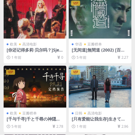
字]
VIP
欧美
高清电影
华语
豆瓣榜单
[你还记得多莉·贝尔吗？]Sjeć
[无间道]無間道 (2002) [百度
aš li se Doli Bel? (1981)[百度
网盘+迅雷云盘资源1080P超
1 年前
0
5 年前
2.27
网盘+夸克网盘1080P超清未
清][MP4/5.9GB][粤语原声中
删减资源][网盘在线播放/下
字]
载][MP4/6.9GB][中文字幕]
VIP
VIP
欧美
豆瓣榜单
日韩
高清电影
[千与千寻]千と千尋の神隠し
[只有爱能让我生存]生きてる
(2001)[百度网盘+迅雷云盘资
だけで、愛。 (2018)[百度网
5 年前
2.78
1 年前
2.96
源1080P超清未删减][MP4/8.
盘+夸克网盘1080P超清未删
1GB][日语中字]
减资源][网盘在线播放/下载]