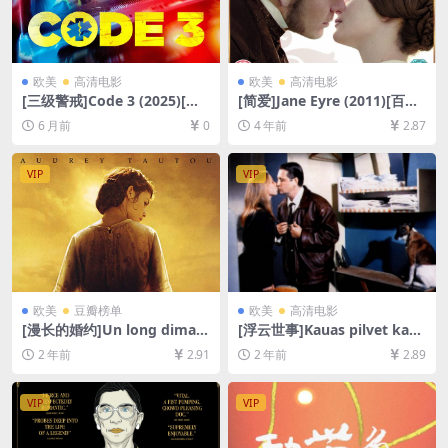
欧美
高清电影
欧美
高清电影
[三级警戒]Code 3 (2025)[百
[简爱]Jane Eyre (2011)[百度
度网盘+夸克网盘1080P超清
网盘+迅雷云盘资源1080P超
6 月前
0
4 年前
2.87
未删减资源][网盘在线播放/下
清未删减][MP4/7.4GB][中英
载][MKV/5.8GB][中文字幕]
字幕]
VIP
VIP
欧美
豆瓣榜单
欧美
高清电影
[漫长的婚约]Un long diman
[浮云世事]Kauas pilvet kark
che de fiançailles (2004)[百
aavat (1996)[百度网盘+夸克
2 年前
2.91
2 年前
2.89
度网盘+夸克网盘1080P超清
网盘1080P超清未删减资源]
未删减资源][网盘在线播放/下
[网盘在线播放/下载][MP4/6.
载][MP4/8.6GB][中文字幕]
3GB][中文字幕]
VIP
VIP