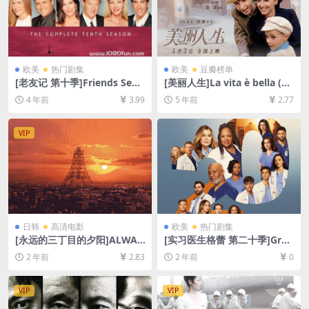
欧美
热门剧集
欧美
豆瓣榜单
[老友记 第十季]Friends Seas
[美丽人生]La vita è bella (19
on 10 (2003)[百度网盘+夸克
97)[百度网盘+迅雷云盘资源1
4 年前
3.99
5 年前
2.77
网盘资源1080P超清未删减]
080P超清未删减][MP4/7.5G
[MP4/25GB][中英字幕]
B][原声中字]
VIP
日韩
高清电影
欧美
热门剧集
[永远的三丁目的夕阳]ALWAY
[实习医生格蕾 第二十季]Gre
S 三丁目の夕日 (2005)[百度
y’s Anatomy Season 20 (20
2 年前
2.83
2 年前
0
网盘+夸克网盘1080P超清未
24)[百度网盘+夸克网盘1080P
删减资源][网盘在线播放/下
超清未删减资源][网盘在线播
载][MP4/8.7GB][中文字幕]
放/下载][MP4/18GB][奈飞官
VIP
VIP
方中字]