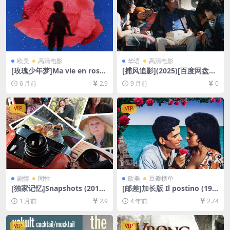
欧美
高清电影
华语
高清电影
[玫瑰少年梦]Ma vie en rose
[捕风追影](2025)[百度网盘
(1997)[百度网盘+夸克网盘10
+夸克网盘1080P超清未删减
6 月前
2.9
9 月前
0
80P超清未删减资源][网盘在
资源][网盘在线播放/下载][MP
线播放/下载][MP4/5.6GB][中
4/8.5GB][中文字幕]
文字幕]
VIP
VIP
剧情
同性
欧美
豆瓣榜单
[独家记忆]Snapshots (2018)
[邮差]加长版 Il postino (199
[百度网盘+夸克网盘1080P超
4)[百度网盘+迅雷云盘资源10
1 月前
2.9
4 年前
2.74
清未删减资源][网盘在线播放/
80P超清未删减][MP4/7GB]
下载][MP4/6GB][中英字幕]
[中文字幕]
VIP
VIP