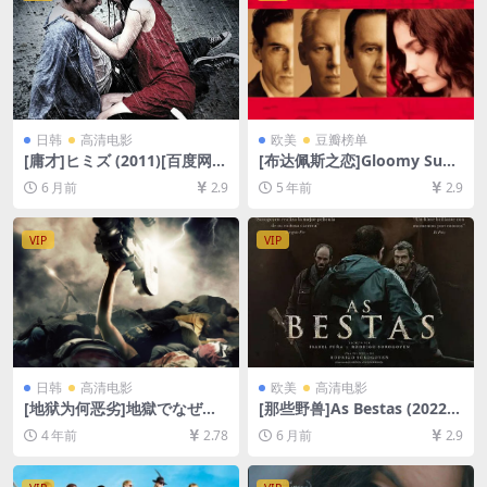
日韩
高清电影
欧美
豆瓣榜单
[庸才]ヒミズ (2011)[百度网盘
[布达佩斯之恋]Gloomy Sund
+夸克网盘1080P超清未删减
ay – Ein Lied von Liebe und
6 月前
2.9
5 年前
2.9
资源][网盘在线播放/下载][MP
Tod (1999)[百度网盘+迅雷云
4/8.5GB][中文字幕]
盘资源1080P超清未删减][MP
4/7.3GB][中英字幕]
VIP
VIP
日韩
高清电影
欧美
高清电影
[地狱为何恶劣]地獄でなぜ悪
[那些野兽]As Bestas (2022)
い (2013)[百度网盘+迅雷云盘
[百度网盘+夸克网盘1080P超
4 年前
2.78
6 月前
2.9
资源1080P超清未删减][MP4/
清未删减资源][网盘在线播放/
8GB][日语中字]
下载][MP4/8.4GB][中文字幕]