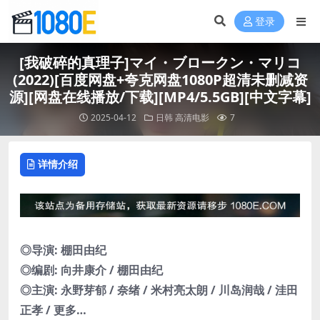
登录
[我破碎的真理子]マイ・ブロークン・マリコ
(2022)[百度网盘+夸克网盘1080P超清未删减资
源][网盘在线播放/下载][MP4/5.5GB][中文字幕]
2025-04-12
日韩
高清电影
7
详情介绍
◎导演: 棚田由纪
◎编剧: 向井康介 / 棚田由纪
◎主演: 永野芽郁 / 奈绪 / 米村亮太朗 / 川岛润哉 / 洼田
正孝 / 更多…