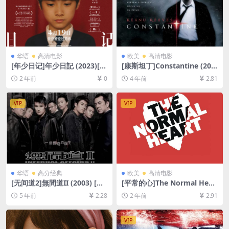
华语
高清电影
欧美
高清电影
[年少日记]年少日記 (2023)[百
[康斯坦丁]Constantine (200
度网盘+夸克网盘1080P超清
5)[百度网盘+夸克网盘+迅雷云
2 年前
0
4 年前
2.81
未删减资源][网盘在线播放/下
盘资源1080P超清未删减][MP
载][MP4/7.18GB][粤语中字]
4/7.7GB][中英字幕]
VIP
VIP
华语
高分经典
欧美
高清电影
[无间道2]無間道II (2003) [百
[平常的心]The Normal Hear
度网盘+迅雷云盘资源1080P
t (2014)[百度网盘+夸克网盘1
5 年前
2.28
2 年前
2.91
超清][MP4/7.1GB][粤语原声
080P超清未删减资源][网盘在
中字]
线播放/下载][MP4/9.8GB][中
文字幕]
VIP