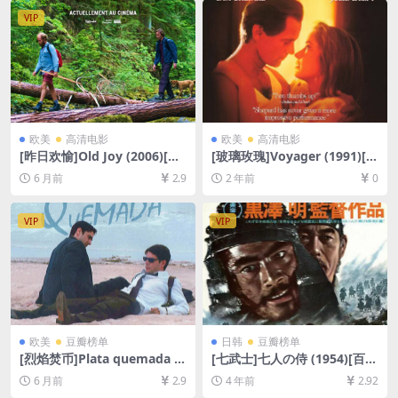
未删减][MP4/GB][中英字幕]
+防和谐压缩包（含解压密
VIP
码）】
欧美
高清电影
欧美
高清电影
[昨日欢愉]Old Joy (2006)[百
[玻璃玫瑰]Voyager (1991)[百
度网盘+夸克网盘1080P超清
度网盘+夸克网盘1080P超清
6 月前
2.9
2 年前
0
未删减资源][网盘在线播放/下
未删减资源][网盘在线播放/下
载][MP4/4.8GB][中文字幕]
载][MP4/7GB][中文字幕]
VIP
VIP
欧美
豆瓣榜单
日韩
豆瓣榜单
[烈焰焚币]Plata quemada (2
[七武士]七人の侍 (1954)[百度
000)[百度网盘+夸克网盘1080
网盘+迅雷云盘资源1080P超
6 月前
2.9
4 年前
2.92
P超清未删减资源][网盘在线播
清未删减][MP4/10GB][日语