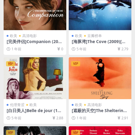
欧美
高清电影
欧美
豆瓣榜单
[完美伴侣]Companion (202
[海豚湾]The Cove (2009)[百
5)[百度网盘+夸克网盘1080P
度网盘+迅雷云盘资源1080P
1 年前
0
5 年前
2.79
超清未删减资源][网盘在线播
超清未删减][MP4/5.8GB][中
放/下载][MP4/3GB][中英字
英字幕]
幕]
VIP
VIP
伦理青涩
欧美
欧美
高清电影
[白日美人]Belle de jour (196
[遮蔽的天空]The Sheltering
7)[百度网盘+迅雷云盘资源10
Sky (1990)[百度网盘+夸克网
5 年前
2.88
1 年前
2.91
80P超清未删减][MP4/6.1GB]
盘1080P超清未删减资源][网
[原声中字]
盘在线播放/下载][MP4/10G
B][中文字幕]
VIP
VIP