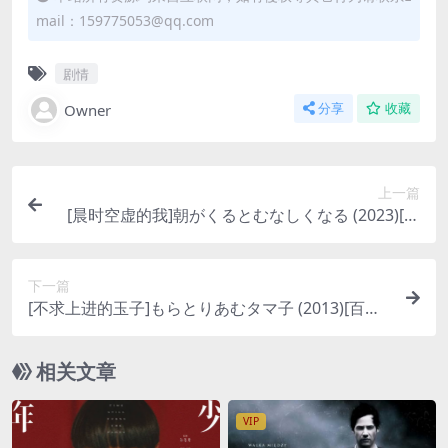
mail：159775053@qq.com
剧情
Owner
分享
收藏
上一篇
[晨时空虚的我]朝がくるとむなしくなる (2023)[百
度网盘+夸克网盘1080P超清未删减资源][网盘在线
播放/下载][MP4/1.9GB][中文字幕]
下一篇
[不求上进的玉子]もらとりあむタマ子 (2013)[百度
网盘+夸克网盘1080P超清未删减资源][网盘在线播
放/下载][MP4/5GB][中文字幕]
相关文章
VIP