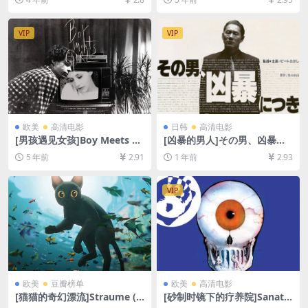
云盘资源1080P超清未删减]
(2008)[百度网盘+迅雷云盘资
[MP4/8.6GB][中英字幕]
源1080P超清未删减][MP4/10
GB][中英字幕]
VIP
VIP
欧美
高清电影
日韩
高清电影
[男孩遇见女孩]Boy Meets Gi
[凶暴的男人]その男、凶暴に
rl (1984)[百度网盘+迅雷云盘
つき (1989)[百度网盘+夸克网
5 年前
2.91
1 年前
2.93
资源1080P超清未删减][MP4/
盘1080P超清未删减资源][网
6.5GB][台版中字]
盘在线播放/下载][MP4/7.5G
B][中文字幕]
VIP
欧美
豆瓣榜单
欧美
高清电影
[猫猫的奇幻漂流]Straume (2
[砂制时镜下的疗养院]Sanato
024)[百度网盘+夸克网盘1080
rium pod Klepsydrą (1973)