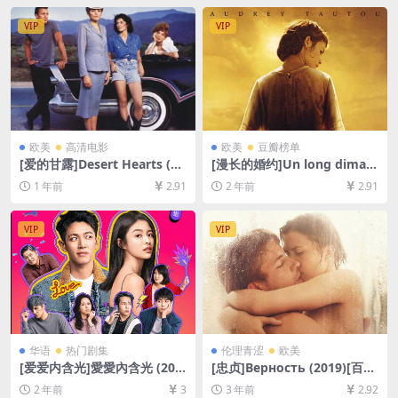
放/下载][MP4/7.3GB][中文字
中字]
幕]
VIP
VIP
欧美
高清电影
欧美
豆瓣榜单
[爱的甘露]Desert Hearts (19
[漫长的婚约]Un long diman
85)[百度网盘+夸克网盘1080P
che de fiançailles (2004)[百
1 年前
2.91
2 年前
2.91
超清未删减资源][网盘在线播
度网盘+夸克网盘1080P超清
放/下载][MP4/6GB][中英字
未删减资源][网盘在线播放/下
幕]
载][MP4/8.6GB][中文字幕]
VIP
VIP
华语
热门剧集
伦理青涩
欧美
[爱爱内含光]愛愛內含光 (202
[忠贞]Верность (2019)[百度
4)[百度网盘+夸克网盘1080P
网盘+夸克网盘1080P超清未
2 年前
3
3 年前
2.92
超清未删减资源][网盘在线播
删减资源][网盘在线播放/下