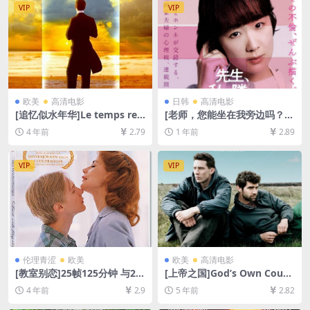
幕]
VIP
VIP
欧美
高清电影
日韩
高清电影
[追忆似水年华]Le temps retr
[老师，您能坐在我旁边吗？]
ouvé, d’après l’oeuvre de M
先生、私の隣に座っていただ
4 年前
2.79
1 年前
2.89
arcel Proust (1999)[百度网
けませんか？ (2021)[百度网
盘+迅雷云盘资源1080P超清
盘+夸克网盘1080P超清未删
未删减][MP4/9.5GB][中文字
减资源][网盘在线播放/下载]
VIP
VIP
幕]
[MP4/8GB][中文字幕]
伦理青涩
欧美
欧美
高清电影
[教室别恋]25帧125分钟 与24
[上帝之国]God’s Own Count
帧130 分钟版本一致 Lust oc
ry (2017)[百度网盘+迅雷云盘
4 年前
2.9
5 年前
2.82
h fägring stor (1995)[百度网
资源1080P超清未删减][MP4/
盘+迅雷云盘资源1080P超清
5.9GB][中英字幕]【视频文件