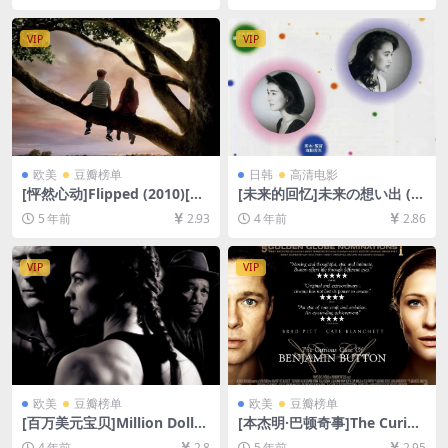
放/下载][MP4/12GB][中文字
载][MP4/2.7GB][中文字幕]
幕]
[视频文件+防和谐加密压缩包]
VIP
VIP
欧美
豆瓣榜单
日韩
高清电影
[怦然心动]Flipped (2010)[百
[未来的回忆]未来の想い出 (1
度网盘+迅雷云盘资源1080P
992)[百度网盘+迅雷云盘资源
5 年前
2.93
4 年前
2.86
超清未删减][MP4/5.8GB][中
1080P超清未删减][MP4/7.6G
英字幕]
B][日语中字]
VIP
VIP
欧美
豆瓣榜单
欧美
豆瓣榜单
[百万美元宝贝]Million Dollar
[本杰明·巴顿奇事]The Curiou
Baby (2004)[百度网盘+迅雷
s Case of Benjamin Button
4 年前
2.8
5 年前
2.95