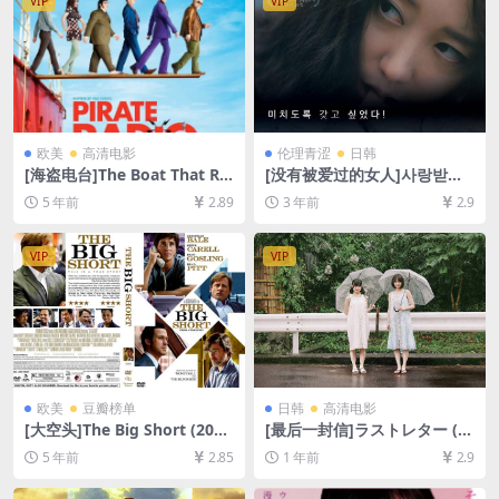
VIP
VIP
欧美
高清电影
伦理青涩
日韩
[海盗电台]The Boat That Ro
[没有被爱过的女人]사랑받지
cked (2009)135min[百度网
못한 여자 (2017)[百度网盘
5 年前
2.89
3 年前
2.9
盘+夸克网盘+迅雷云盘资源10
+迅雷云盘资源1080P超清未
80P超清][MP4/7.7GB][中英
删减][MP4/5GB][韩语中字]
字幕]【视频文件+防和谐压缩
VIP
VIP
包（含解压密码）】
欧美
豆瓣榜单
日韩
高清电影
[大空头]The Big Short (201
[最后一封信]ラストレター (2
5)[百度网盘+夸克网盘+迅雷云
020)[百度网盘+夸克网盘1080
5 年前
2.85
1 年前
2.9
盘资源1080P超清未删减][MP
P超清未删减资源][网盘在线播
4/8.2GB][中英字幕]
放/下载][MP4/7.9GB][中文字