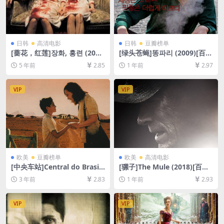
日韩
高清电影
日韩
豆瓣榜单
[蔷花，红莲]장화, 홍련 (200
[绿头苍蝇]똥파리 (2009)[百度
3)完整版[百度网盘+迅雷云盘
网盘+夸克网盘1080P超清未
5 年前
2.85
1 年前
2.97
资源1080P超清未删减][MP4/
删减资源][网盘在线播放/下
7.1GB][韩语中字]
载][MP4/8.8GB][中文字幕]
VIP
VIP
欧美
豆瓣榜单
欧美
高清电影
[中央车站]Central do Brasil
[骡子]The Mule (2018)[百度
(1998)[百度网盘+夸克网盘10
网盘+夸克网盘1080P超清未
3 年前
2.83
1 年前
2.93
80P超清未删减资源][网盘在
删减资源][网盘在线播放/下
线播放/下载][MP4/5.4GB][中
载][MP4/7.9GB][中英字幕]
文字幕]
VIP
VIP