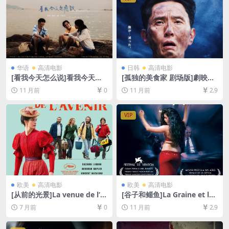
华语
高清电影
日韩
高清电影
[看我今天怎么说]看我今天怎
[孤独的美食家 剧场版]劇映画
麼說 (2024)[百度网盘+夸克网
孤独のグルメ (2024)[百度网
11 月前
0
11 月前
2.9
盘1080P超清未删减资源][网
盘+夸克网盘1080P超清未删
盘在线播放/下载][MP4/4.4G
减资源][网盘在线播放/下载]
B][粤语中字]
[MP4/6.6GB][中文字幕]
VIP
欧美
高清电影
欧美
高清电影
[从前的光景]La venue de l’a
[谷子和鲻鱼]La Graine et le
venir (2025)[百度网盘+夸克
mulet (2007)[百度网盘+夸克
7 月前
0
11 月前
2.9
网盘1080P超清未删减资源]
网盘1080P超清未删减资源]
[网盘在线播放/下载][MP4/9G
[网盘在线播放/下载][MP4/9.
B][中文字幕]
7GB][中英字幕]