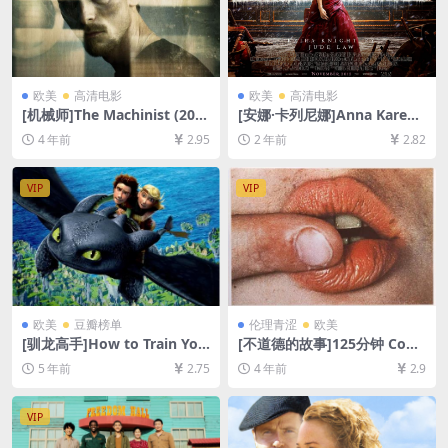
欧美
高清电影
欧美
高清电影
[机械师]The Machinist (200
[安娜·卡列尼娜]Anna Kareni
4)[百度网盘+迅雷云盘资源10
na (2012)[百度网盘+夸克网盘
4 年前
2.95
2 年前
2.82
80P超清未删减][MP4/6.3GB]
1080P超清未删减资源][网盘
[中英字幕]
在线播放/下载][MP4/8.9GB]
[中文字幕]
VIP
VIP
欧美
豆瓣榜单
伦理青涩
欧美
[驯龙高手]How to Train You
[不道德的故事]125分钟 Cont
r Dragon (2010)[百度网盘
es immoraux (1974)[百度网
5 年前
2.75
4 年前
2.9
+迅雷云盘资源1080P超清未
盘+迅雷云盘+夸克网盘资源10
删减][MP4/6.4GB][中英字幕]
80P超清未删减][MP4/7.8GB]
[原声中英字幕]【手机无法在
VIP
线播放，请下载防和谐压缩包
（含解压密码）】