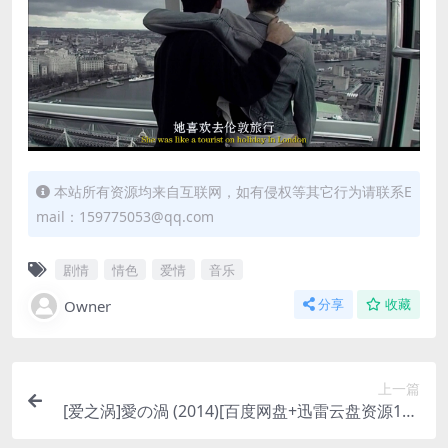
本站所有资源均来自互联网，如有侵权等其它行为请联系E
mail：159775053@qq.com
剧情
情色
爱情
音乐
Owner
分享
收藏
上一篇
[爱之涡]愛の渦 (2014)[百度网盘+迅雷云盘资源108
0P超清未删减][MP4/7GB][日语中字]【手机无法在