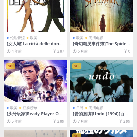
伦理青涩
欧美
欧美
高清电影
[女人城]La città delle donne
[奇幻精灵事件簿]The Spider
(1980)[百度网盘+迅雷云盘资
wick Chronicles (2008)[百度
4 年前
2.87
6 月前
0
源1080P超清未删减][MP4/8.
网盘+夸克网盘1080P超清未
8GB][中文字幕]
删减资源][网盘在线播放/下
载][MP4/5.8GB][中英字幕]
VIP
VIP
欧美
豆瓣榜单
日韩
高清电影
[头号玩家]Ready Player One
[爱的捆绑]Undo (1994)[百度
(2018)[百度网盘+迅雷云盘资
网盘+夸克网盘1080P超清未
5 年前
2.89
7 月前
2.99
源1080P超清未删减][MP4/8.
删减资源][网盘在线播放/下
7GB][中英特效字幕]
载][MP4/3GB][中文字幕]
VIP