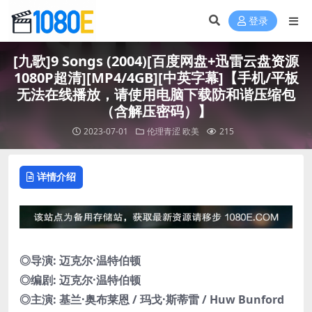
登录
[九歌]9 Songs (2004)[百度网盘+迅雷云盘资源
1080P超清][MP4/4GB][中英字幕]【手机/平板
无法在线播放，请使用电脑下载防和谐压缩包
（含解压密码）】
2023-07-01
伦理青涩
欧美
215
详情介绍
◎导演: 迈克尔·温特伯顿
◎编剧: 迈克尔·温特伯顿
◎主演: 基兰·奥布莱恩 / 玛戈·斯蒂雷 / Huw Bunford