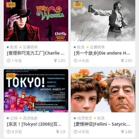
B][中文字幕]
VIP
VIP
欧美
豆瓣榜单
欧美
豆瓣榜单
[查理和巧克力工厂]Charlie a
[另一个故乡]Die andere Hei
nd the Chocolate Factory
mat – Chronik einer Sehns
1 年前
2.95
4 年前
2.92
(2005)[百度网盘+夸克网盘10
ucht (2013)[百度网盘+迅雷云
80P超清未删减资源][网盘在
盘资源1080P超清未删减][MP
线播放/下载][MP4/7.5GB][中
4/15GB][中文字幕]
VIP
VIP
英字幕]
日韩
高清电影
伦理青涩
欧美
[东京！]Tokyo! (2008)[百度
[爱情神话]Fellini – Satyricon
网盘+夸克网盘1080P超清未
(1969)[百度网盘+迅雷云盘资
8 月前
2.9
4 年前
2.86
删减资源][网盘在线播放/下
源1080P超清未删减][MP4/8.
载][MP4/8.2GB][中文字幕]
2GB][中文字幕]