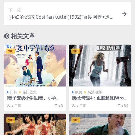
线播放，请下载防和谐压缩包（含解压密码）】
下一篇
[少妇的诱惑]Così fan tutte (1992)[百度网盘+迅雷
云盘资源1080P超清未删减][MP4/5GB][原声中字]
【手机/平板无法在线播放，请使用电脑下载防和谐
相关文章
压缩包（含解压密码）】
VIP
VIP
日韩
热门剧集
欧美
高清电影
[妻子变成小学生]妻、小学生
[致命弯道4：血腥起源]Wron
になる。 (2022)[百度网盘+夸
g Turn 4: Bloody Beginning
2 年前
3.8
3 年前
2.84
克网盘1080P超清未删减资源]
s (2011)[百度网盘+迅雷云盘
[网盘在线播放/下载][MP4/16
资源1080P超清未删减][MP4/
GB][中文字幕]
6GB][中英字幕]
VIP
VIP