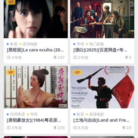
VIP
欧美
高清电影
华语
热门剧集
[黑暗面]La cara oculta (201
[漂白](2025)[百度网盘+夸克
1)[百度网盘+迅雷云盘资源10
网盘1080P/4K超清未删减资
4 年前
2.97
2 年前
0
80P超清未删减][MP4/5.8GB]
源][网盘在线播放/下载][MP4/
[中文字幕]
18GB][中文字幕]
VIP
VIP
伦理青涩
华语
欧美
高清电影
[唐朝豪放女](1984)粤语原声
[土地与自由]Land and Freed
&国语配音[百度网盘+迅雷云
om (1995)[百度网盘+夸克网
3 年前
2.93
6 月前
2.9
盘资源1080P超清未删减][MP
盘1080P超清未删减资源][网
4/5.6GB][中文字幕]
盘在线播放/下载][MP4/6.8G