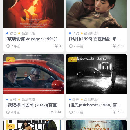
欧美
高清电影
华语
高清电影
[玻璃玫瑰]Voyager (1991)[百
[风月](1996)[百度网盘+夸克
度网盘+夸克网盘1080P超清
网盘1080P超清未删减资源]
2 年前
0
2 年前
2.98
未删减资源][网盘在线播放/下
[网盘在线播放/下载][MP4/8.
载][MP4/7GB][中文字幕]
6GB][中文字幕]
VIP
VIP
日韩
高清电影
欧美
高清电影
[我记得]리멤버 (2022)[百度网
[诅咒]Kárhozat (1988)[百度
盘+迅雷云盘资源1080P超清
网盘+迅雷云盘资源1080P超
4 年前
2.89
4 年前
2.88
未删减][MP4/8GB][韩语中字]
清未删减][MP4/7.4GB][原声
中字]
VIP