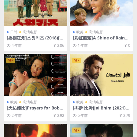
日韩
高清电影
欧美
高清电影
[摇摆狂潮]스윙키즈 (2018)[百
[彩虹照耀]A Shine of Rainbo
度网盘+迅雷云盘资源1080P
ws (2009)[百度网盘+夸克网
4 年前
2.86
1 年前
0
超清未删减][MP4/8GB][韩语
盘1080P超清未删减资源][网
中字]
盘在线播放/下载][MP4/6.5G
B][中英字幕]
VIP
VIP
欧美
高清电影
欧美
高清电影
[天佑鲍比]Prayers for Bobb
[杰伊·比姆]Jai Bhim (2021)
y (2009)[百度网盘+夸克网盘1
[百度网盘+迅雷云盘资源1080
2 年前
2.92
5 年前
2.79
080P超清未删减资源][网盘在
P超清未删减][MP4/9.8GB][原
线播放/下载][MP4/6.8GB][中
声中字]
英字幕]
VIP