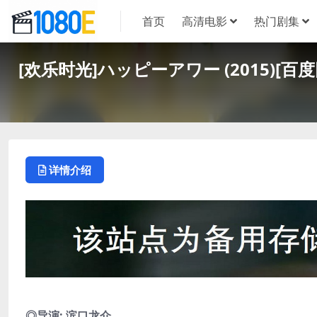
首页
高清电影
热门剧集
[欢乐时光]ハッピーアワー (2015)[百
详情介绍
◎导演: 滨口龙介