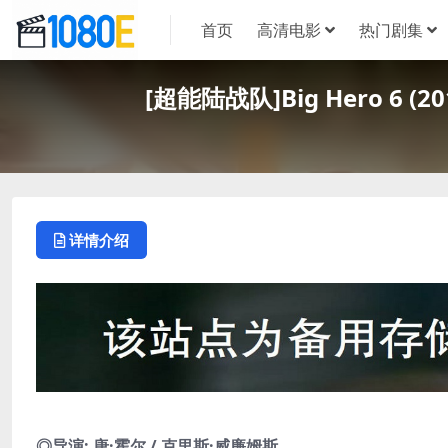
首页
高清电影
热门剧集
[超能陆战队]Big Hero 6 
详情介绍
◎导演: 唐·霍尔 / 克里斯·威廉姆斯