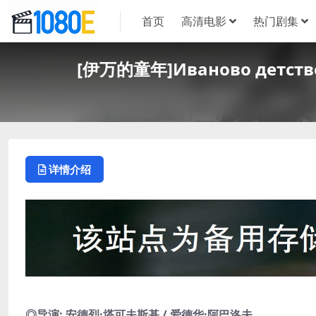
首页
高清电影
热门剧集
[伊万的童年]Иваново детст
详情介绍
◎导演: 安德烈·塔可夫斯基 / 爱德华·阿巴洛夫