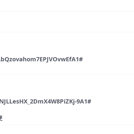
LbQzovahom7EPJVOvwEfA1#
NJLLesHX_2DmX4W8PiZKj-9A1#
便