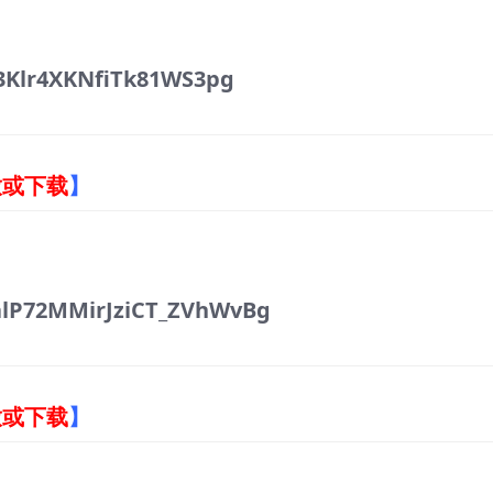
Klr4XKNfiTk81WS3pg
放或下载
】
lP72MMirJziCT_ZVhWvBg
放或下载
】