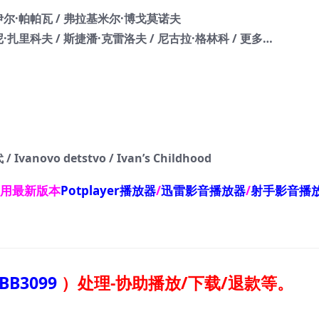
伊尔·帕帕瓦 / 弗拉基米尔·博戈莫诺夫
·扎里科夫 / 斯捷潘·克雷洛夫 / 尼古拉·格林科 / 更多…
ovo detstvo / Ivan’s Childhood
使用最新版本
Potplayer播放器
/
迅雷影音播放器
/
射手影音播
BB3099
）
处理-协助播放/下载/退款等。