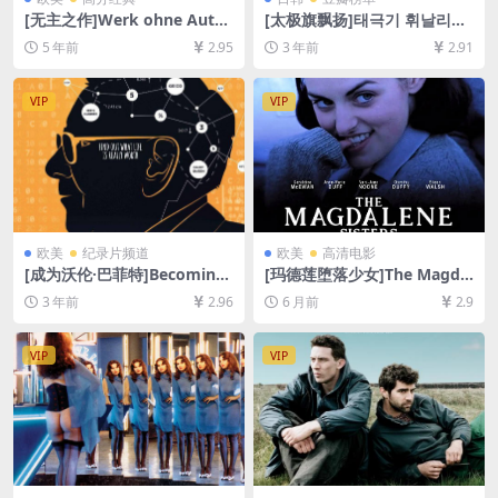
[无主之作]Werk ohne Autor
[太极旗飘扬]태극기 휘날리며
(2018)完整版[百度网盘+夸克
(2004)[百度网盘+迅雷云盘资
5 年前
2.95
3 年前
2.91
网盘+迅雷云盘资源1080P超
源1080P超清未删减][MP4/8.
清未删减][MP4/11GB][原声
9GB][韩语中字]
中德字幕]
VIP
VIP
欧美
纪录片频道
欧美
高清电影
[成为沃伦·巴菲特]Becoming
[玛德莲堕落少女]The Magdal
Warren Buffett (2017)[百度
ene Sisters (2002)[百度网盘
3 年前
2.96
6 月前
2.9
网盘+夸克网盘1080P超清未
+夸克网盘1080P超清未删减
删减资源][网盘在线播放/下
资源][网盘在线播放/下载][MP
载][MP4/5.5GB][中英字幕]
4/7.8GB][中英字幕]
VIP
VIP