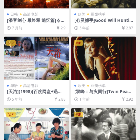
日韩
高清电影
欧美
豆瓣榜单
[浪客剑心 最终章 追忆篇]るろ
[心灵捕手]Good Will Huntin
うに剣心 最終章 The Beginni
g (1997)[百度网盘+迅雷云盘
7 月前
2.9
5 年前
2.87
ng (2021)[百度网盘+夸克网
资源1080P超清未删减][MP4/
盘1080P超清未删减资源][网
8.2GB][中英字幕]
盘在线播放/下载][MP4/9GB]
VIP
VIP
[中文字幕]
华语
高清电影
欧美
豆瓣榜单
[天浴](1998)[百度网盘+迅雷
[双峰：与火同行]Twin Peak
云盘资源高清未删减][MP4/5.
s: Fire Walk with Me (1992)
5 年前
2.88
1 年前
2.92
1GB][中文字幕]【视频文件
[百度网盘+夸克网盘1080P超
+防和谐压缩包（含解压密
清未删减资源][网盘在线播放/
码）】
下载][MP4/9.7GB][中英字幕]
VIP
VIP