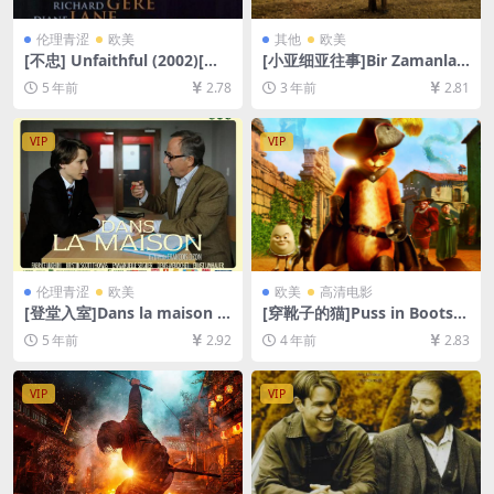
伦理青涩
欧美
其他
欧美
[不忠] Unfaithful (2002)[百
[小亚细亚往事]Bir Zamanlar
度网盘+迅雷云盘资源1080P
Anadolu’da (2011)[百度网盘
5 年前
2.78
3 年前
2.81
超清未删减][MP4/7.1GB][中
+夸克网盘1080P超清未删减
英字幕]【视频文件+防和谐压
资源][网盘在线播放/下载][MP
缩包（含解压密码）】
4/10GB][中文字幕]
VIP
VIP
伦理青涩
欧美
欧美
高清电影
[登堂入室]Dans la maison (2
[穿靴子的猫]Puss in Boots
012)[百度网盘+迅雷云盘资源
(2011)[百度网盘+迅雷云盘资
5 年前
2.92
4 年前
2.83
1080P超清未删减][MP4/6.6G
源1080P超清未删减][MP4/5
B][中法字幕]
GB][中英字幕]
VIP
VIP