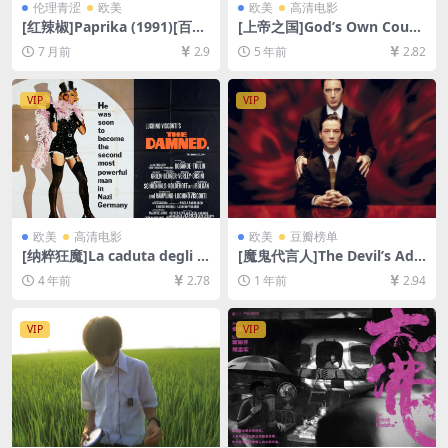
伦理青涩
欧美
欧美
高清电影
[红辣椒]Paprika (1991)[百度
[上帝之国]God’s Own Count
网盘+夸克网盘1080P超清未
ry (2017)[百度网盘+迅雷云盘
7 月前
2.9
5 年前
2.82
删减资源][网盘下载][MP4/8G
资源1080P超清未删减][MP4/
B][中文字幕]【手机/平板无法
5.9GB][中英字幕]【视频文件
在线播放，请使用电脑下载防
+防和谐压缩包（含解压密
VIP
VIP
和谐压缩包（含解压密码）】
码）】
欧美
高清电影
欧美
豆瓣榜单
[纳粹狂魔]La caduta degli d
[魔鬼代言人]The Devil’s Adv
ei (Götterdämmerung) (19
ocate (1997)[百度网盘+夸克
4 年前
2.78
1 年前
2.94
69)[百度网盘+迅雷云盘资源1
网盘1080P超清未删减资源]
080P超清未删减][MP4/10G
[网盘在线播放/下载][MP4/9.
B][中文字幕]
6GB][中英字幕]
VIP
VIP