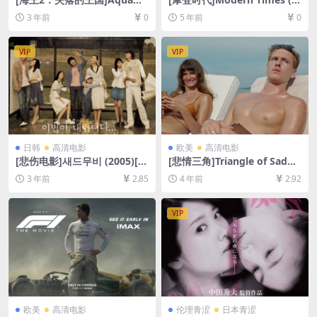
n and the Lost Kingdom (2
936)[百度网盘+迅雷云盘资源
3 年前
0
5 年前
0
023)[百度网盘+夸克网盘1080
1080P超清未删减][MKV/3.7G
P超清未删减资源][网盘在线播
B][原声中字]
放/下载][MP4/8.7GB][中英字
VIP
VIP
幕]
日韩
高清电影
欧美
高清电影
[悲伤电影]새드무비 (2005)[百
[悲情三角]Triangle of Sadne
度网盘+迅雷云盘资源1080P
ss (2022)[百度网盘+迅雷云盘
3 年前
2.85
4 年前
2.92
超清未删减][MP4/6GB][韩语
资源1080P超清未删减][MP4/
中字]
9GB][中英字幕]
VIP
欧美
高清电影
伦理青涩
日本青涩