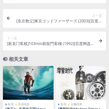
上一篇
[东京教父]東京ゴッドファーザーズ (2003)[百度网
盘+迅雷云盘资源1080P超清未删减][MP4/4.7GB]
[日语中字]
下一篇
[新龙门客栈]103min新龍門客棧 (1992)[百度网盘
+迅雷云盘资源1080P超清未删减][MP4/6.7GB][粤
语中字]
相关文章
欧美
高清电影
欧美
豆瓣榜单
[海王2：失落的王国]Aquama
[摩登时代]Modern Times (1