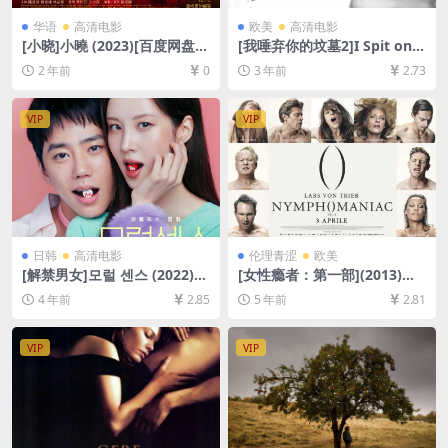
华语
高清电影
欧美
高清电影
[小晓]小曉 (2023)[百度网盘
[我唾弃你的坟墓2]I Spit on Y
+夸克网盘1080P超清未删减
our Grave 2 (2013)[百度网盘
2 年前
0
3 年前
2.73
资源][网盘在线播放/下载][MP
+迅雷云盘资源1080P超清未
4/6GB][中文字幕]
删减][MP4/6GB][中英字幕]
VIP
VIP
日韩
高清电影
伦理青涩
欧美
[解禁男女]모럴 센스 (2022)
[女性瘾者：第一部](2013)导
[百度网盘+迅雷云盘资源1080
演剪辑版[百度网盘+迅雷云盘
4 年前
2.85
5 年前
2.81
P超清未删减][MP4/7.7GB][韩
资源未删减1080P高清][MP4/
语中字]
7.6GB][中英字幕]
VIP
VIP