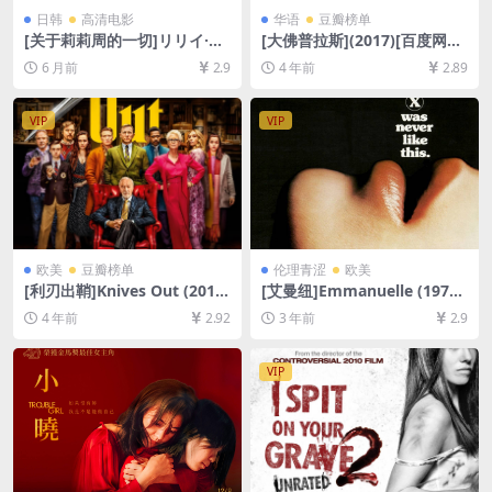
日韩
高清电影
华语
豆瓣榜单
[关于莉莉周的一切]リリイ·シ
[大佛普拉斯](2017)[百度网盘
ュシュのすべて (2001)[百度
+夸克网盘+迅雷云盘资源1080
6 月前
2.9
4 年前
2.89
网盘+夸克网盘1080P超清未
P超清未删减][MP4/7.2GB][中
删减资源][网盘在线播放/下
文字幕]
载][MP4/9.6GB][中文字幕]
VIP
VIP
欧美
豆瓣榜单
伦理青涩
欧美
[利刃出鞘]Knives Out (2019)
[艾曼纽]Emmanuelle (1974)
[百度网盘+迅雷云盘资源1080
[百度网盘+夸克网盘1080P超
4 年前
2.92
3 年前
2.9
P超清未删减][MP4/7GB][中
清未删减资源][网盘在线播放/
英字幕]
下载][MP4/5.9GB][中文字幕]
[视频文件+防和谐加密压缩包]
VIP