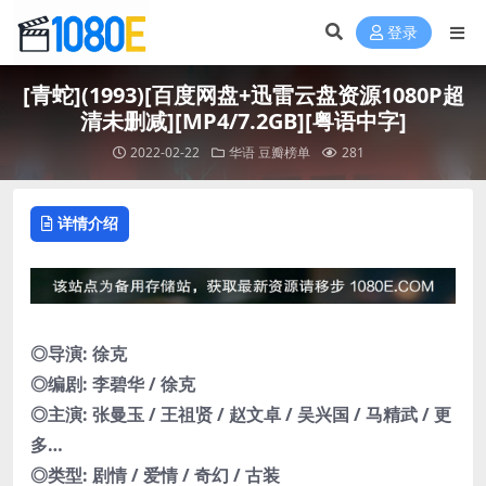
登录
[青蛇](1993)[百度网盘+迅雷云盘资源1080P超
清未删减][MP4/7.2GB][粤语中字]
2022-02-22
华语
豆瓣榜单
281
详情介绍
◎导演: 徐克
◎编剧: 李碧华 / 徐克
◎主演: 张曼玉 / 王祖贤 / 赵文卓 / 吴兴国 / 马精武 / 更
多…
◎类型: 剧情 / 爱情 / 奇幻 / 古装