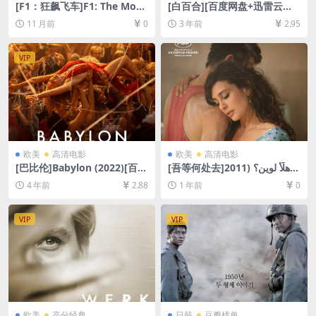
[F1：狂飙飞车]F1: The Movi
[白百合][百度网盘+迅雷云盘
e (2025)[百度网盘+夸克网盘1
资源1080P超清未删减][MP4/
11 月前
0
3 年前
2.95
080P/4K超清未删减资源][网
4GB][日语中字]【手机/平板无
盘在线播放/下载][MP4/10G
法在线播放，请使用电脑下载
B/27GB][中英字幕]
防和谐压缩包（含解压密
VIP
码）】
欧美
高清电影
欧美
高清电影
[巴比伦]Babylon (2022)[百度
[吾等何处去]وهلّأ لوين؟ (2011)
网盘+迅雷云盘资源1080P超
[百度网盘+夸克网盘1080P超
4 年前
2.88
1 年前
0
清未删减][MP4/11GB][中英
清未删减资源][网盘在线播放/
字幕]
下载][MP4/7.2GB][中文字幕]
VIP
VIP
欧美
高分经典
日韩
豆瓣榜单