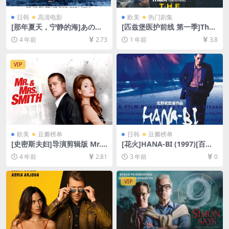
日韩
高清电影
欧美
热门剧集
[那年夏天，宁静的海]あの
[匹兹堡医护前线 第一季]The
夏、いちばん静かな海。 (199
Pitt Season 1 (2025)[百度网
4 年前
2.73
1 年前
3.8
1)[百度网盘+迅雷云盘资源10
盘+夸克网盘4K超清未删减资
80P超清未删减][MP4/6.5GB]
源][网盘在线播放/下载][MP4/
[日语中字]
42GB][中英字幕]
VIP
欧美
豆瓣榜单
日韩
豆瓣榜单
[史密斯夫妇]导演剪辑版 Mr.
[花火]HANA-BI (1997)[百度
& Mrs. Smith (2005)[百度网
网盘+夸克网盘1080P超清未
4 年前
2.81
3 年前
0
盘+迅雷云盘资源1080P超清
删减资源][网盘在线播放/下
未删减][MP4/8GB][中英字幕]
载][MP4/6.5GB][中文字幕]
VIP