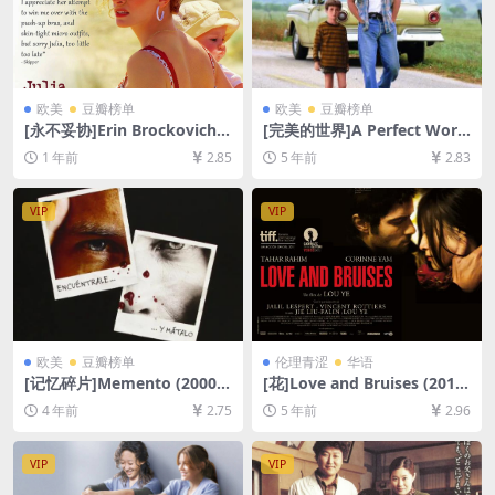
欧美
豆瓣榜单
欧美
豆瓣榜单
[永不妥协]Erin Brockovich
[完美的世界]A Perfect Worl
(2000)[百度网盘+夸克网盘10
d (1993)[百度网盘+迅雷云盘
1 年前
2.85
5 年前
2.83
80P超清未删减资源][网盘在
资源1080P超清未删减][MP4/
线播放/下载][MP4/9.2GB][中
9.2GB][中英字幕]
英字幕]
VIP
VIP
欧美
豆瓣榜单
伦理青涩
华语
[记忆碎片]Memento (2000)
[花]Love and Bruises (2011)
[百度网盘+迅雷云盘资源1080
[百度网盘+迅雷云盘资源1080
4 年前
2.75
5 年前
2.96
P超清未删减][MP4/7.3GB][中
P超清未删减][MP4/6.1GB][中
英字幕]
文字幕]【视频文件+防和谐压
缩包（含解压密码）】
VIP
VIP