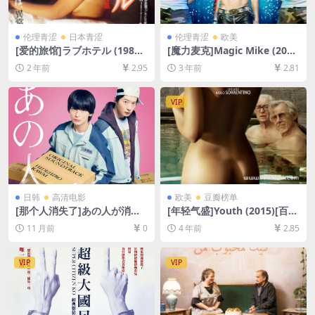
伦理青涩
日本青涩
伦理青涩
欧美
[爱的旅馆]ラブホテル (1985)
[魔力麦克]Magic Mike (201
[百度网盘+夸克网盘1080P超
2)[百度网盘+夸克网盘1080P
2 年前
2.95
3 年前
2.81
清未删减资源][网盘资源下载]
超清未删减资源][网盘在线播
[MP4/6GB][中文字幕]【手机/
放/下载][MP4/6.7GB][中英字
平板无法在线播放，请使用电
幕]
VIP
脑下载防和谐压缩包（含解压
密码）】
日韩
高清电影
欧美
豆瓣榜单
[那个人消失了]あの人が消え
[年轻气盛]Youth (2015)[百度
た (2024)[百度网盘+夸克网盘
网盘+迅雷云盘资源1080P超
11 月前
0
4 年前
2.85
1080P超清未删减资源][网盘
清未删减][MP4/7.8GB][中英
在线播放/下载][MP4/6.7GB]
字幕]
[中文字幕]
VIP
VIP