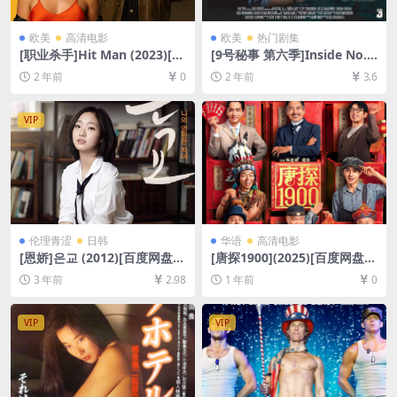
欧美
高清电影
欧美
热门剧集
[职业杀手]Hit Man (2023)[百
[9号秘事 第六季]Inside No. 9
度网盘+夸克网盘1080P超清
Season 6 (2021)[百度网盘
2 年前
0
2 年前
3.6
未删减资源][网盘在线播放/下
+夸克网盘1080P超清未删减
载][MP4/7.2GB][中英字幕]
资源][网盘在线播放/下载][MP
4/5.9GB][中英字幕]
VIP
伦理青涩
日韩
华语
高清电影
[恩娇]은교 (2012)[百度网盘
[唐探1900](2025)[百度网盘
+迅雷云盘资源1080P超清未
+夸克网盘4K超清未删减资源]
3 年前
2.98
1 年前
0
删减][MP4/8GB][韩语中字]
[网盘在线播放/下载][MP4/27
GB][中文字幕]
VIP
VIP