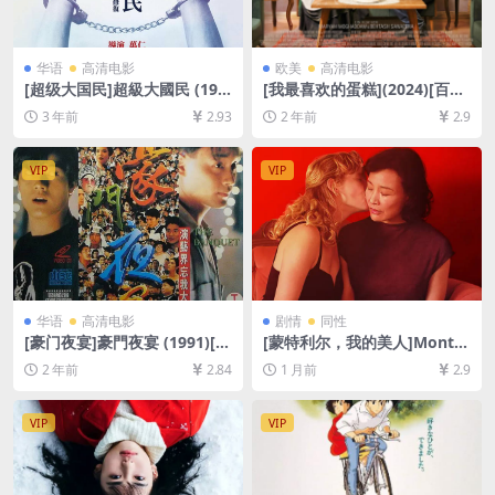
华语
高清电影
欧美
高清电影
[超级大国民]超級大國民 (199
[我最喜欢的蛋糕](2024)[百度
6)[百度网盘+夸克网盘1080P
网盘+夸克网盘1080P超清未
3 年前
2.93
2 年前
2.9
超清未删减资源][网盘在线播
删减资源][网盘在线播放/下
放/下载][MP4/7.6GB][中文字
载][MP4/6.4GB][中文字幕]
幕]
VIP
VIP
华语
高清电影
剧情
同性
[豪门夜宴]豪門夜宴 (1991)[百
[蒙特利尔，我的美人]Montré
度网盘+夸克网盘1080P超清
al, ma belle (2025)[百度网盘
2 年前
2.84
1 月前
2.9
未删减资源][网盘在线播放/下
+夸克网盘1080P超清未删减
载][MP4/4.5GB][粤语中字]
资源][网盘在线播放/下载][MP
4/7.5GB][中文字幕]
VIP
VIP