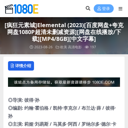
登录
[疯狂元素城]Elemental (2023)[百度网盘+夸克
网盘1080P超清未删减资源][网盘在线播放/下
载][MP4/8GB][中文字幕]
2023-08-26
欧美
高清电影
197
详情介绍
◎导演: 彼得·孙
◎编剧: 约翰·霍伯格 / 凯特·李克尔 / 布兰达·薛 / 彼得·
孙
◎主演: 莉娅·刘易斯 / 马莫多·阿西 / 罗纳尔多·德尔·卡