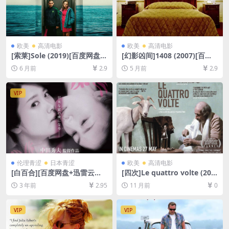
欧美
高清电影
欧美
高清电影
[索莱]Sole (2019)[百度网盘
[幻影凶间]1408 (2007)[百度
+夸克网盘1080P超清未删减
网盘+夸克网盘1080P超清未
6 月前
2.9
5 月前
2.9
资源][网盘在线播放/下载][MP
删减资源][网盘在线播放/下
4/6.6GB][中文字幕]
载][MP4/7GB][中英字幕]
VIP
伦理青涩
日本青涩
欧美
高清电影
[白百合][百度网盘+迅雷云盘
[四次]Le quattro volte (201
资源1080P超清未删减][MP4/
0)[百度网盘+夸克网盘720P高
3 年前
2.95
11 月前
0
4GB][日语中字]【手机/平板无
清未删减资源][网盘在线播放/
法在线播放，请使用电脑下载
下载][MP4/3.5GB][无对白]
防和谐压缩包（含解压密
VIP
VIP
码）】