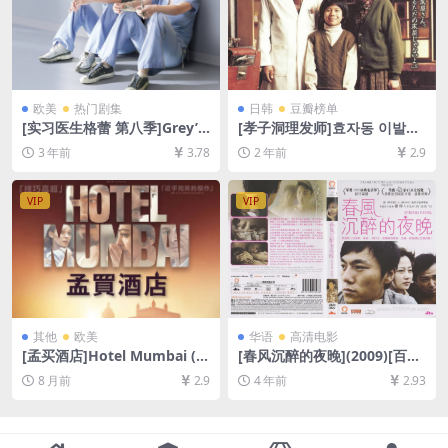
欧美
热门剧集
日韩
豆瓣榜单
[实习医生格蕾 第八季]Grey’s
[孝子洞理发师]효자동 이발사
Anatomy Season 8 (2011)
(2004)[百度网盘+夸克网盘Ai
3 年前
3.78
2 年前
2.9
[百度网盘+夸克网盘1080P超
1080P高清未删减资源][网盘
清未删减资源][网盘在线播放/
在线播放/下载][MP4/4.39GB]
下载][MP4/67GB][奈飞官方
[韩语中字]
VIP
VIP
中字]
其他
欧美
华语
高清电影
[孟买酒店]Hotel Mumbai (2
[春风沉醉的夜晚](2009)[百度
018)[百度网盘+夸克网盘1080
网盘+夸克网盘+迅雷云盘资源
8 月前
2.9
4 年前
2.93
P超清未删减资源][网盘在线播
1080P超清未删减][MP4/6.7G
放/下载][MP4/9GB][中英字
B][中文字幕日版硬字]
幕]