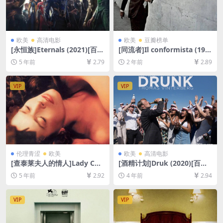
欧美
高清电影
欧美
豆瓣榜单
[永恒族]Eternals (2021)[百度
[同流者]Il conformista (197
网盘+迅雷云盘资源1080P超
0)[百度网盘+夸克网盘1080P
5 年前
2.79
2 年前
2.89
清未删减][MP4/10GB][中文
超清未删减资源][网盘在线播
字幕]
放/下载][MP4/7.8GB][中文字
幕]
VIP
VIP
伦理青涩
欧美
欧美
高清电影
[查泰莱夫人的情人]Lady Cha
[酒精计划]Druk (2020)[百度
tterley’s Lover (1981)[百度
网盘+迅雷云盘资源1080P超
5 年前
2.92
4 年前
2.94
网盘+夸克网盘+迅雷云盘资源
清未删减][MP4/8GB][中英字
1080P超清未删减][MP4/6.4G
幕]
B][中英字幕]
VIP
VIP