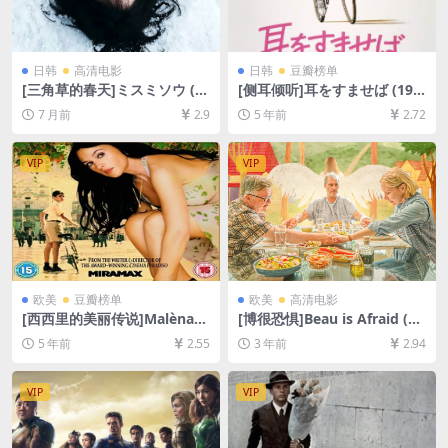
日韩
高清电影
日韩
豆瓣榜单
[三角草的春天]ミスミソウ (2
[侧耳倾听]耳をすませば (199
018)[百度网盘+夸克网盘1080
5)[百度网盘+迅雷云盘资源10
7 月前
2.9
5 年前
2.72
P超清未删减资源][网盘在线播
80P超清未删减][MP4/5.7GB]
放/下载][MP4/7.8GB][中文字
[日语中字]
幕]
VIP
VIP
欧美
豆瓣榜单
欧美
高清电影
[西西里的美丽传说]Malèna
[博很恐惧]Beau is Afraid (20
(2000)109min[百度网盘+迅
23)[百度网盘+迅雷云盘资源1
5 年前
2.55
3 年前
2.94
雷云盘资源未删减1080P高清]
080P超清未删减][MP4/10G
[MP4/6.1GB][中英字幕]【视
B][中英字幕]
频文件+防和谐压缩包（含解
VIP
VIP
压密码）】