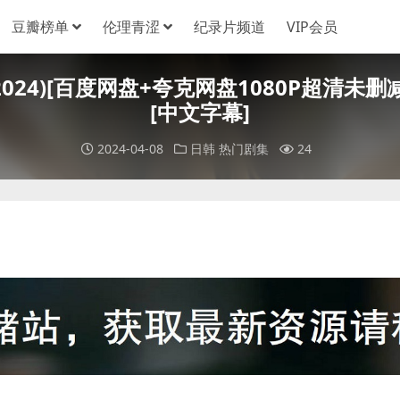
豆瓣榜单
伦理青涩
纪录片频道
VIP会员
024)[百度网盘+夸克网盘1080P超清未删减
[中文字幕]
2024-04-08
日韩
热门剧集
24