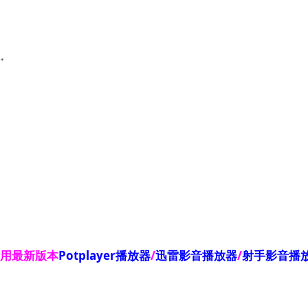
…
使用最新版本
Potplayer播放器
/
迅雷影音播放器
/
射手影音播