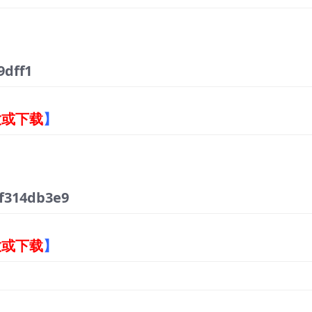
9dff1
放或下载
】
f314db3e9
放或下载
】