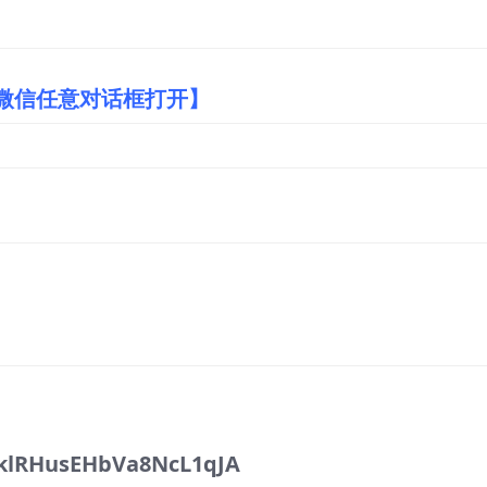
/微信任意对话框打开】
klRHusEHbVa8NcL1qJA