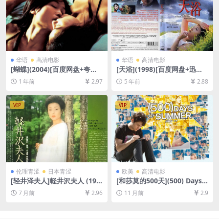
华语
高清电影
华语
高清电影
[蝴蝶](2004)[百度网盘+夸克
[天浴](1998)[百度网盘+迅雷
网盘1080P超清未删减资源]
云盘资源高清未删减][MP4/5.
1 年前
2.97
5 年前
2.88
[网盘在线播放/下载][MP4/8.
1GB][中文字幕]【视频文件
6GB][粤语中字]
+防和谐压缩包（含解压密
码）】
VIP
VIP
伦理青涩
日本青涩
欧美
高清电影
[轻井泽夫人]軽井沢夫人 (198
[和莎莫的500天](500) Days o
2)[百度网盘+夸克网盘1080P
f Summer (2009)[百度网盘
7 月前
2.96
11 月前
2.9
超清未删减资源][网盘在线播
+夸克网盘1080P超清未删减
放/下载][MP4/7GB][中文字
资源][网盘在线播放/下载][MP
幕]
4/6.3GB][中英字幕]