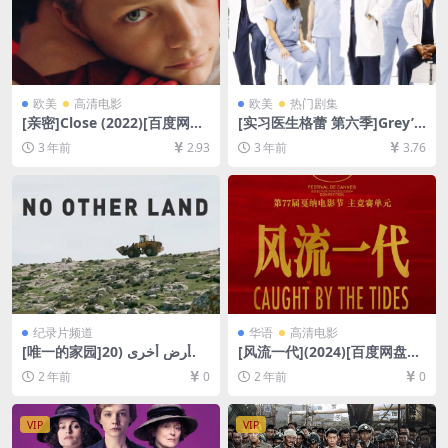
欧美
高清电影
欧美
热门剧集
[亲密]Close (2022)[百度网盘
[实习医生格蕾 第六季]Grey’s
+迅雷云盘资源1080P超清未
Anatomy Season 6 (2009)
3 年前
2.93
3 年前
3.76
删减][MP4/6GB][中文字幕]
[百度网盘+夸克网盘1080P超
清未删减资源][网盘在线播放/
下载][MP4/67GB][奈飞官方
中字]
纪录片频道
华语
高清电影
[唯一的家园]لا أرض أخرى (20
[风流一代](2024)[百度网盘
24)[百度网盘+夸克网盘1080P
+夸克网盘1080P超清未删减
2 年前
0
2 年前
0
超清未删减资源][网盘在线播
资源][网盘在线播放/下载][MP
放/下载][MP4/5.1GB][中文字
4/4.2GB][中文字幕]
幕]
VIP
VIP