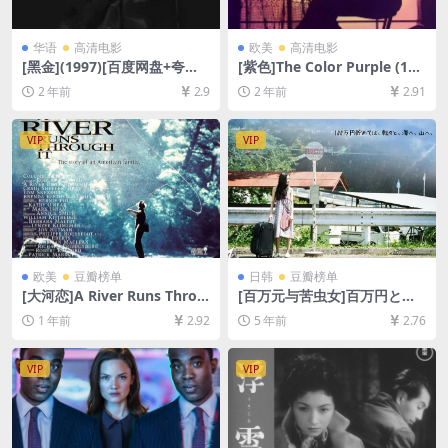
华语
高清电影
欧美
高清电影
[黑金](1997)[百度网盘+夸克
[紫色]The Color Purple (198
网盘1080P超清未删减资源]
5)[百度网盘+夸克网盘1080P
2 年前
2.9
2 年前
2.91
[网盘在线播放/下载][MP4/8G
超清未删减资源][网盘在线播
B][原声中字]
放/下载][MP4/9.6GB][中文字
幕]
VIP
VIP
欧美
豆瓣榜单
日韩
豆瓣榜单
[大河恋]A River Runs Throu
[百万元与苦虫女]百万円と苦
gh It (1992)[百度网盘+夸克
虫女 (2008)[百度网盘+迅雷云
1 年前
2.92
5 年前
2.76
网盘1080P超清未删减资源]
盘资源1080P超清未删减][MP
[网盘在线播放/下载][MP4/7.
4/7.0GB][日语中字]
8GB][中文字幕]
VIP
VIP