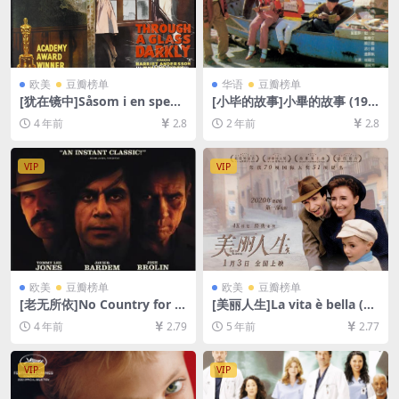
欧美
豆瓣榜单
华语
豆瓣榜单
[犹在镜中]Såsom i en spege
[小毕的故事]小畢的故事 (198
l (1961)[百度网盘+迅雷云盘
3)[百度网盘+夸克网盘1080P
4 年前
2.8
2 年前
2.8
资源1080P超清未删减][MP4/
超清未删减资源][网盘在线播
5.7GB][中文字幕]
放/下载][MP4/6.1GB][中文字
幕]
VIP
VIP
欧美
豆瓣榜单
欧美
豆瓣榜单
[老无所依]No Country for O
[美丽人生]La vita è bella (19
ld Men (2007)[百度网盘+迅
97)[百度网盘+迅雷云盘资源1
4 年前
2.79
5 年前
2.77
雷云盘资源1080P超清未删减]
080P超清未删减][MP4/7.5G
[MP4/7.8GB][中英字幕]
B][原声中字]
VIP
VIP