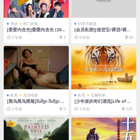
华语
热门剧集
纪录片频道
[爱爱内含光]愛愛內含光 (202
[会员私密][借贷宝/裸贷/裸条]
4)[百度网盘+夸克网盘1080P
[8.5GB+14GB完整资源包][百
2 年前
3
6 年前
99
超清未删减资源][网盘在线播
度网盘+迅雷云盘资源][网盘下
放/下载][MP4/12GB][中文字
载]
幕]
VIP
欧美
高清电影
欧美
豆瓣榜单
[黑鸟黑鸟黑莓]შაშვი შაშვი მა
[少年派的奇幻漂流]Life of Pi
ყვალი (2023)[百度网盘+夸克
(2012)[百度网盘+迅雷云盘资
2 年前
0
5 年前
2.85
网盘1080P超清未删减资源]
源1080P超清][MP4/8.3GB]
[网盘在线播放/下载][MP4/7.
[中英字幕]
2GB][中英字幕]
VIP
VIP