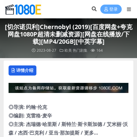
登录
[切尔诺贝利]Chernobyl (2019)[百度网盘+夸克
网盘1080P超清未删减资源][网盘在线播放/下
载][MP4/20GB][中英字幕]
2023-08-27
欧美
热门剧集
164
详情介绍
◎导演: 约翰·伦克
◎编剧: 克雷格·麦辛
◎主演: 杰瑞德·哈里斯 / 斯特兰·斯卡斯加德 / 艾米丽·沃
森 / 杰西·巴克利 / 亚当·那加提斯 / 更多…