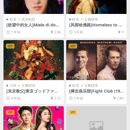
欧美
高清电影
欧美
豆瓣榜单
[欲望中的女人]Miele di donn
[风雨哈佛路]Homeless to H
a (1981)[百度网盘+夸克网盘1
arvard: The Liz Murray Stor
1 年前
2.96
3 年前
0
080P超清未删减资源][网盘在
y (2003)[百度网盘+夸克网盘1
线播放/下载][MP4/6GB][中文
080P超清资源][网盘在线播
字幕]
放/下载][MP4/5.7GB][中英字
VIP
VIP
幕]
日韩
豆瓣榜单
欧美
豆瓣榜单
[东京教父]東京ゴッドファー
[搏击俱乐部]Fight Club (199
ザーズ (2003)[百度网盘+迅雷
9)[百度网盘+夸克网盘+迅雷云
4 年前
2.72
5 年前
2.89
云盘资源1080P超清未删减]
盘资源1080P超清未删减][MP
[MP4/4.7GB][日语中字]
4/8.9GB][中英字幕]
VIP
VIP