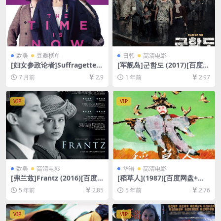
欧美
豆瓣榜单
日韩
高清电影
[妇女参政论者]Suffragette
[军舰岛]군함도 (2017)[百度网
(2015)[百度网盘+夸克网盘10
盘+夸克网盘1080P超清未删
7 月前
2.9
1 年前
2.97
80P超清未删减资源][网盘在
减资源][网盘在线播放/下载]
线播放/下载][MP4/8.8GB][中
[MP4/8.6GB][中文字幕]
英字幕]
VIP
VIP
欧美
高清电影
华语
高清电影
[弗兰兹]Frantz (2016)[百度
[稻草人](1987)[百度网盘+迅
网盘+迅雷云盘资源1080P超
雷云盘资源高清未删减][MP4/
5 年前
2.85
5 年前
2.76
清未删减][MP4/7.2GB][中英
4.8GB][中英字幕]
字幕]
VIP
VIP