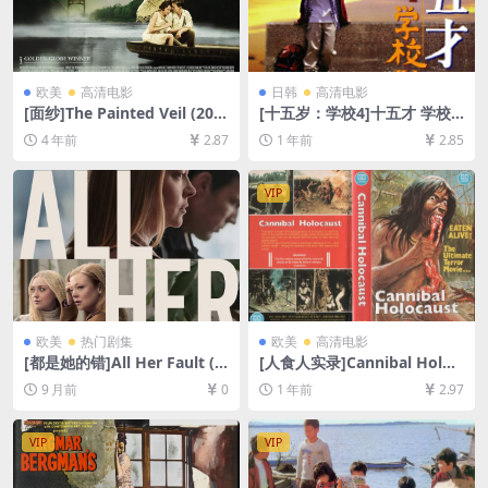
欧美
高清电影
日韩
高清电影
[面纱]The Painted Veil (200
[十五岁：学校4]十五才 学校I
6)[百度网盘+夸克网盘+迅雷云
V (2000)[百度网盘+夸克网盘1
4 年前
2.87
1 年前
2.85
盘资源1080P超清未删减][MP
080P超清未删减资源][网盘在
4/8GB][中英字幕]
线播放/下载][MP4/8GB][中文
字幕]
VIP
欧美
热门剧集
欧美
高清电影
[都是她的错]All Her Fault (2
[人食人实录]Cannibal Holoc
025)[百度网盘+夸克网盘1080
aust (1980)[百度网盘+夸克网
9 月前
0
1 年前
2.97
P超清未删减资源][网盘在线播
盘1080P超清未删减资源][网
放/下载][MP4/29GB][中英字
盘在线播放/下载][MP4/6.8G
幕]
B][中文字幕]
VIP
VIP