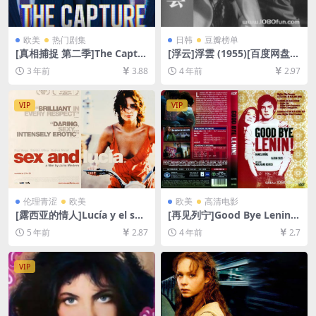
欧美
热门剧集
日韩
豆瓣榜单
[真相捕捉 第二季]The Captur
[浮云]浮雲 (1955)[百度网盘
e Season 2 (2022)[百度网盘
+迅雷云盘资源1080P超清未
3 年前
3.88
4 年前
2.97
+迅雷云盘+阿里云盘资源1080
删减][MP4/8GB][日语中字]
P超清未删减][MP4/8.9GB][中
英字幕]
VIP
VIP
伦理青涩
欧美
欧美
高清电影
[露西亚的情人]Lucía y el sex
[再见列宁]Good Bye Lenin!
o (2001)[百度网盘+迅雷云盘
(2003)[百度网盘+迅雷云盘资
5 年前
2.87
4 年前
2.7
资源1080P超清未删减][MP4/
源1080P超清未删减][MP4/7.
8.0GB][中英字幕]【视频文件
8GB][中文字幕]
+防和谐压缩包（含解压密
VIP
码）】