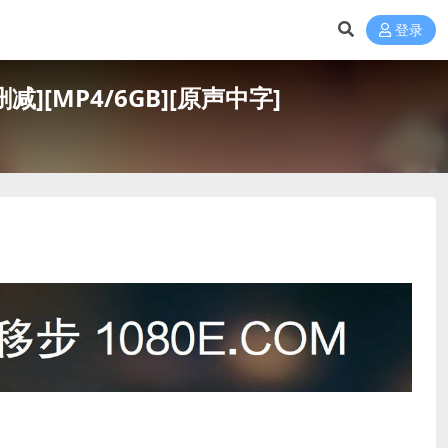
登录
减][MP4/6GB][原声中字]