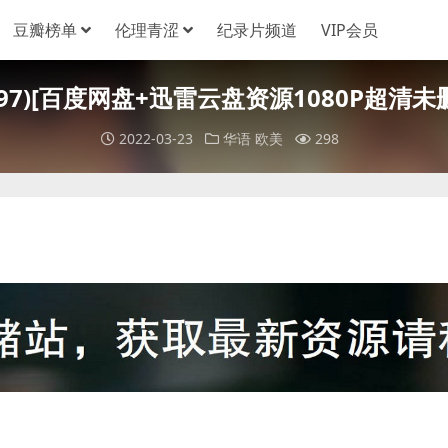
豆瓣榜单
伦理青涩
纪录片频道
VIP会员
 (1997)[百度网盘+迅雷云盘资源1080P超清未删
2022-03-23
华语
欧美
298