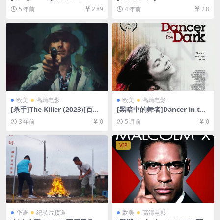
云盘资源1080P超清未删减]
mer (1979)[百度网盘+迅雷云
5 年前
2.89
4 年前
2.8
[MP4/5.8GB][国语中字]
盘资源1080P超清未删减][MP
4/6.8GB][中英字幕]
欧美
高清电影
欧美
高清电影
[杀手]The Killer (2023)[百度
[黑暗中的舞者]Dancer in the
网盘+夸克网盘1080P超清未
Dark (2000)[百度网盘+夸克
3 年前
0
5 月前
0
删减资源][网盘在线播放/下
网盘1080P超清未删减资源]
载][MP4/4.8GB][中英字幕]
[网盘在线播放/下载][MP4/9.
3GB][中英字幕]
VIP
华语
纪录片频道
欧美
高清电影