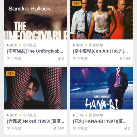
4/7GB][中英字幕]
VIP
欧美
高清电影
欧美
豆瓣榜单
[不可饶恕]The Unforgivable
[空中监狱]Con Air (1997)[百
(2021)[百度网盘+迅雷云盘资
度网盘+夸克网盘1080P超清
4 年前
0
3 年前
2.84
源1080P超清未删减][MP4/6.
未删减资源][网盘在线播放/下
4GB][中英字幕]
载][MP4/7.5GB][中英字幕]
VIP
欧美
高清电影
日韩
豆瓣榜单
[赤裸裸]Naked (1993)[百度
[花火]HANA-BI (1997)[百度
网盘+夸克网盘1080P超清未
网盘+夸克网盘1080P超清未
3 年前
2.97
3 年前
0
删减资源][网盘在线播放/下
删减资源][网盘在线播放/下
载][MP4/8.5GB][中文字幕]
载][MP4/6.5GB][中文字幕]