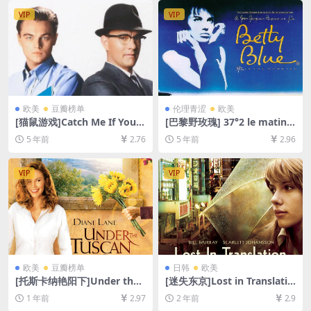
VIP
VIP
欧美
豆瓣榜单
伦理青涩
欧美
[猫鼠游戏]Catch Me If You C
[巴黎野玫瑰] 37°2 le matin
an (2002)[百度网盘+迅雷云盘
(1986)导演剪辑版185min[百
5 年前
2.76
5 年前
2.96
资源1080P超清未删减][MP4/
度网盘+迅雷云盘资源1080P
9.1GB][中英字幕]
超清未删减][MP4/11GB][中
文字幕]【视频文件+防和谐压
VIP
VIP
缩包（含解压密码）】
欧美
豆瓣榜单
日韩
欧美
[托斯卡纳艳阳下]Under the
[迷失东京]Lost in Translatio
Tuscan Sun (2003)[百度网盘
n (2003)[百度网盘+夸克网盘1
1 年前
2.97
2 年前
2.9
+夸克网盘1080P超清未删减
080P超清未删减资源][网盘在