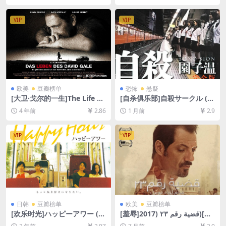
[中英字幕]【视频文件+防和谐
4/5.8GB][中文字幕]
压缩包（含解压密码）】
VIP
VIP
欧美
豆瓣榜单
恐怖
悬疑
[大卫·戈尔的一生]The Life of
[自杀俱乐部]自殺サークル (2
David Gale (2003)[百度网盘
002)[百度网盘+夸克网盘1080
4 年前
2.86
1 月前
2.9
+夸克网盘+迅雷云盘资源1080
P超清未删减资源][网盘在线播
P超清未删减][MP4/8GB][中
放/下载][MP4/6.8GB][中文字
英字幕]
幕]
VIP
VIP
日韩
豆瓣榜单
欧美
豆瓣榜单
[欢乐时光]ハッピーアワー (2
[羞辱]قضية رقم ٢٣ (2017)[百
015)[百度网盘+夸克网盘1080
度网盘+夸克网盘1080P超清