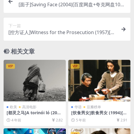
[面子]Saving Face (2004)[百度网盘+夸克网盘1080
P超清未删减资源][网盘在线播放/下载][MP4/7GB]
[中文字幕]
下一篇
[控方证人]Witness for the Prosecution (1957)[百
度网盘+迅雷云盘资源1080P超清未删减][MP4/7.4
GB][中英字幕]
相关文章
VIP
VIP
欧美
高清电影
华语
豆瓣榜单
[都灵之马]A torinói ló (201
[饮食男女]飲食男女 (1994)[百
1)[百度网盘+迅雷云盘资源10
度网盘+夸克网盘+迅雷云盘资
4 年前
2.82
5 年前
2.91
80P超清未删减][MP4/7.3GB]
源1080P超清未删减][MP4/7.
[中文字幕]
7GB][原声中字]