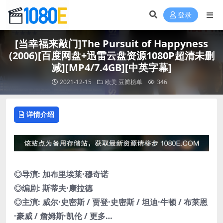
登录
[当幸福来敲门]The Pursuit of Happyness
(2006)[百度网盘+迅雷云盘资源1080P超清未删
减][MP4/7.4GB][中英字幕]
2021-12-15
欧美
豆瓣榜单
346
详情介绍
◎导演: 加布里埃莱·穆奇诺
◎编剧: 斯蒂夫·康拉德
◎主演: 威尔·史密斯 / 贾登·史密斯 / 坦迪·牛顿 / 布莱恩
·豪威 / 詹姆斯·凯伦 / 更多…