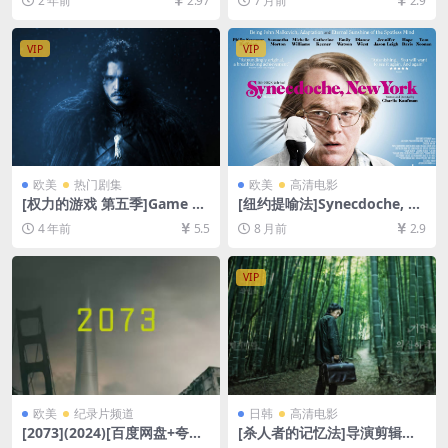
2 年前
2.97
7 月前
2.9
P超清未删减资源][网盘在线播
未删减资源][网盘在线播放/下
放/下载][MP4/21GB][中文字
载][MP4/7.5GB][中英字幕]
幕]
VIP
VIP
欧美
热门剧集
欧美
高清电影
[权力的游戏 第五季]Game of
[纽约提喻法]Synecdoche, N
Thrones Season 5 (2015)[百
ew York (2008)[百度网盘+夸
4 年前
5.5
8 月前
2.9
度网盘+迅雷云盘+阿里云盘资
克网盘1080P超清未删减资源]
源1080P超清未删减][MP4/28
[网盘在线播放/下载][MP4/9.
GB][中英字幕]
4GB][中英字幕]
VIP
欧美
纪录片频道
日韩
高清电影
[2073](2024)[百度网盘+夸克
[杀人者的记忆法]导演剪辑版