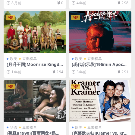
网盘1080P超清未删减资源]
살인자의 기억법 (2017)[百度
8 月前
0
4 年前
2.98
[网盘在线播放/下载][MP4/3G
网盘+迅雷云盘资源1080P超
B][中文字幕]
清未删减][MP4/7.8GB][韩语
中字]
VIP
VIP
欧美
豆瓣榜单
欧美
豆瓣榜单
[月升王国]Moonrise Kingdo
[现代启示录]196min Apocal
m (2012)[百度网盘+夸克网盘
ypse Now (1979)[百度网盘
1 年前
2.94
3 年前
2.91
1080P超清未删减资源][网盘
+夸克网盘+迅雷云盘资源1080
在线播放/下载][MP4/5.9GB]
P超清未删减][MP4/11GB][中
[中英字幕]
英字幕]
VIP
VIP
华语
豆瓣榜单
欧美
豆瓣榜单
[菊豆](1990)[百度网盘+迅雷
[克莱默夫妇]Kramer vs. Kra