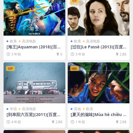
VIP
欧美
高清电影
欧美
高清电影
[海王]Aquaman (2018)[百度
[过往]Le Passé (2013)[百度
网盘+夸克网盘1080P超清未
网盘+夸克网盘1080P超清未
3 年前
0
3 年前
2.86
删减资源][网盘在线播放/下
删减资源][网盘在线播放/下
载][MP4/10GB][中英字幕]
载][MP4/7.8GB][中文字幕]
VIP
VIP
华语
高清电影
其他
欧美
[到阜阳六百里](2011)[百度网
[夏天的滋味]Mùa hè chiều t
盘+迅雷云盘资源1080P超清
hẳng đứng (2000)[百度网盘
4 年前
2.88
1 年前
2.98
未删减][TS/3.7GB][中文字幕]
+夸克网盘1080P超清未删减
资源][网盘在线播放/下载][MP