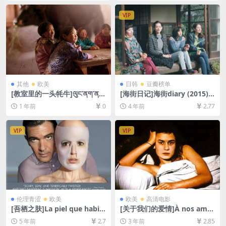
资源][网盘在线播放/下载][MP
线播放/下载][MP4/6.7GB][中
4/7.7GB][中英字幕]
英字幕]
VIP
其他
欧美
日韩
豆瓣榜单
[教室里的一头牦牛]ལུང་ནག་ན།
[海街日记]海街diary (2015)
(2019)[百度网盘+夸克网盘10
[百度网盘+迅雷云盘资源1080
1 年前
0
4 年前
2.77
80P超清未删减资源][网盘在
P超清未删减][MP4/8.1GB][日
线播放/下载][MP4/7GB][中文
语中字]
字幕]
VIP
VIP
伦理青涩
欧美
欧美
高清电影
[吾栖之肤]La piel que habit
[关于我们的爱情]À nos amo
o (2011)[百度网盘+迅雷云盘
urs (1983)[百度网盘+迅雷云
5 年前
2.7
3 年前
2.85
资源1080P超清][MP4/6.3GB]
盘资源1080P超清未删减][MP