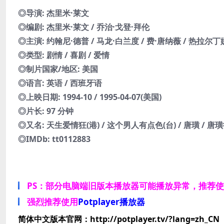
◎导演: 杰里米·莱文
◎编剧: 杰里米·莱文 / 乔治·戈登·拜伦
◎主演: 约翰尼·德普 / 马龙·白兰度 / 费·唐纳薇 / 热拉尔丁娜·
◎类型: 剧情 / 喜剧 / 爱情
◎制片国家/地区: 美国
◎语言: 英语 / 西班牙语
◎上映日期: 1994-10 / 1995-04-07(美国)
◎片长: 97 分钟
◎又名: 天生爱情狂(港) / 这个男人有点色(台) / 唐璜 / 唐璜德马科 
◎IMDb: tt0112883
PS：部分电脑端旧版本播放器可能播放异常，推荐
强烈推荐使用
Potplayer播放器
简体中文版本官网：http://potplayer.tv/?lang=zh_CN