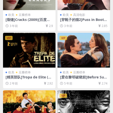
欧美
豆瓣榜单
欧美
高清电影
[裂缝]Cracks (2009)[百度网
[穿靴子的猫2]Puss in Boots:
盘+夸克网盘1080P超清未删
The Last Wish (2022)[百度
3 年前
2.9
3 年前
2.85
减资源][网盘在线播放/下载]
网盘+迅雷云盘资源1080P超
[MP4/6.7GB][中英字幕]
清未删减][MP4/6GB][中英字
幕]
VIP
VIP
欧美
豆瓣榜单
欧美
豆瓣榜单
[精英部队]Tropa de Elite (20
[爱在黎明破晓前]Before Sun
07)[百度网盘+夸克网盘1080P
rise (1995)[百度网盘+迅雷云
2 年前
2.92
5 年前
2.74
超清未删减资源][网盘在线播
盘资源1080P超清未删减][MP
放/下载][MP4/7.3GB][中英字
4/6.4GB][中英字幕]
幕]
VIP
VIP