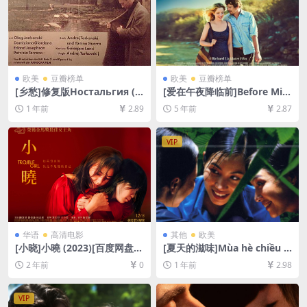
欧美
豆瓣榜单
欧美
豆瓣榜单
[乡愁]修复版Ностальгия (1
[爱在午夜降临前]Before Mid
983)[百度网盘+夸克网盘+迅
night (2013)[百度网盘+迅雷
1 年前
2.89
5 年前
2.87
雷云盘资源1080P超清未删减]
云盘资源1080P超清未删减]
[MP4/8GB][中英字幕]
[MP4/6.9GB][中英字幕]
VIP
华语
高清电影
其他
欧美
[小晓]小曉 (2023)[百度网盘
[夏天的滋味]Mùa hè chiều t
+夸克网盘1080P超清未删减
hẳng đứng (2000)[百度网盘
2 年前
0
1 年前
2.98
资源][网盘在线播放/下载][MP
+夸克网盘1080P超清未删减
4/6GB][中文字幕]
资源][网盘在线播放/下载][MP
4/7GB][中英字幕]
VIP