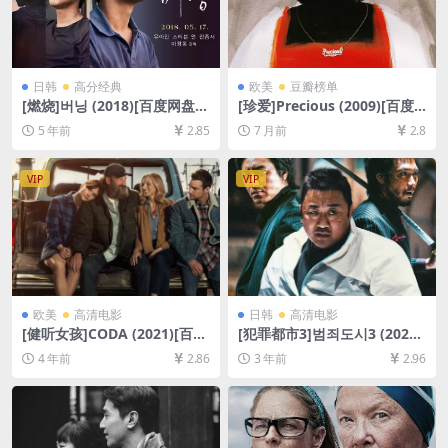
日韩
高分经典
欧美
豆瓣榜单
[燃烧]버닝 (2018)[百度网盘
[珍爱]Precious (2009)[百度
+迅雷云盘资源1080P超清未
网盘+夸克网盘1080P超清未
5 年前
2.85
7 月前
2.8
删减][MP4/9.5GB][韩语中字]
删减资源][网盘在线播放/下
载][MP4/7.2GB][中文字幕]
VIP
VIP
欧美
高清电影
日韩
高清电影
[健听女孩]CODA (2021)[百度
[犯罪都市3]범죄도시3 (2023)
网盘+迅雷云盘资源1080P超
[百度网盘+迅雷云盘资源1080
4 年前
2.86
3 年前
2.96
清未删减][MP4/7.5GB][中英
P超清未删减][MP4/3.6GB][韩
字幕]
语中字]