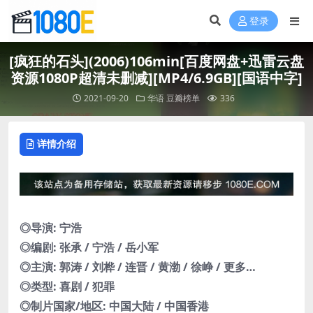
登录
[疯狂的石头](2006)106min[百度网盘+迅雷云盘
资源1080P超清未删减][MP4/6.9GB][国语中字]
2021-09-20
华语
豆瓣榜单
336
详情介绍
◎导演: 宁浩
◎编剧: 张承 / 宁浩 / 岳小军
◎主演: 郭涛 / 刘桦 / 连晋 / 黄渤 / 徐峥 / 更多…
◎类型: 喜剧 / 犯罪
◎制片国家/地区: 中国大陆 / 中国香港