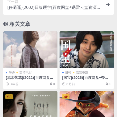
下一篇
[任逍遥](2002)日版硬字[百度网盘+迅雷云盘资源D
VD高清未删减][MP4/6.3GB][国语中字]
相关文章
华语
高清电影
日韩
高清电影
[流水落花](2022)[百度网盘
[国宝](2025)[百度网盘+夸克
+迅雷云盘资源1080P超清未
网盘1080P超清未删减资源]
3 年前
0
6 月前
0
删减][MP4/5GB][原声粤语中
[网盘在线播放/下载][MKV/6G
字]
B][中文字幕]
VIP
VIP