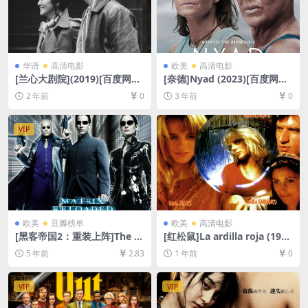
华语
高清电影
欧美
高清电影
[兰心大剧院](2019)[百度网盘
[奈德]Nyad (2023)[百度网盘
+夸克网盘1080P超清未删减
+夸克网盘1080P超清未删减
2 年前
0
3 年前
0
资源][网盘在线播放/下载][MP
资源][网盘在线播放/下载][MP
4/8.2GB][中英字幕]
4/6GB][官方中字]
VIP
欧美
豆瓣榜单
欧美
高清电影
[黑客帝国2：重装上阵]The M
[红松鼠]La ardilla roja (199
atrix Reloaded (2003)[百度
3)[百度网盘+夸克网盘1080P
5 年前
2.83
1 年前
0
网盘+迅雷云盘资源1080P超
超清未删减资源][网盘在线播
清未删减][MP4/9.0GB][中英
放/下载][MP4/7GB][中文字
字幕]
幕]
VIP
VIP