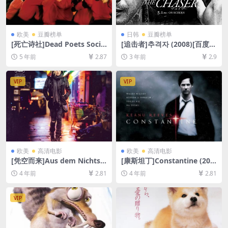
欧美
豆瓣榜单
日韩
豆瓣榜单
[死亡诗社]Dead Poets Socie
[追击者]추격자 (2008)[百度网
ty (1989)[百度网盘+迅雷云盘
盘+夸克网盘1080P超清未删
5 年前
2.87
3 年前
2.9
资源1080P超清未删减][MP4/
减资源][网盘在线播放/下载]
8.3GB][中英字幕]
[MP4/7.5GB][韩语中字]
VIP
VIP
欧美
高清电影
欧美
高清电影
[凭空而来]Aus dem Nichts
[康斯坦丁]Constantine (200
(2017)[百度网盘+迅雷云盘资
5)[百度网盘+夸克网盘+迅雷云
4 年前
2.81
4 年前
2.81
源1080P超清未删减][MP4/6.
盘资源1080P超清未删减][MP
4GB][中德字幕]
4/7.7GB][中英字幕]
VIP