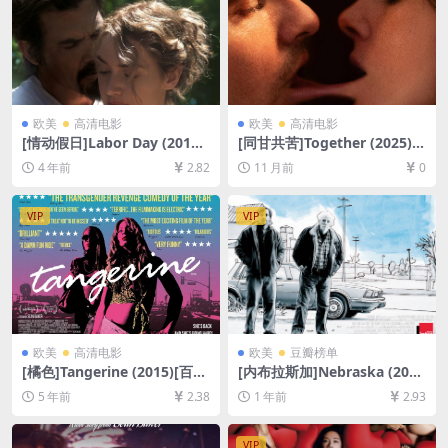
欧美
高清电影
欧美
高清电影
[情动假日]Labor Day (2013)
[同甘共苦]Together (2025)
[百度网盘+迅雷云盘资源1080
[百度网盘+夸克网盘1080P超
4 年前
2.82
11 月前
0
P超清未删减][MP4/6.9GB][中
清未删减资源][网盘在线播放/
英字幕]
下载][MP4/7.2GB][中英字幕]
VIP
VIP
欧美
高清电影
欧美
豆瓣榜单
[橘色]Tangerine (2015)[百度
[内布拉斯加]Nebraska (201
网盘+迅雷云盘资源1080P超
3)[百度网盘+夸克网盘1080P
5 年前
2.38
1 年前
2.93
清未删减][MP4/5.5GB][中英
超清未删减资源][网盘在线播
字幕]
放/下载][MP4/7.5GB][中英字
幕]
VIP