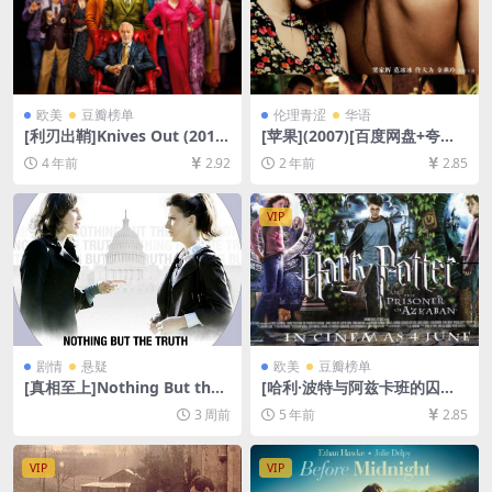
欧美
豆瓣榜单
伦理青涩
华语
[利刃出鞘]Knives Out (2019)
[苹果](2007)[百度网盘+夸克
[百度网盘+迅雷云盘资源1080
网盘高清未删减资源][MP4/7.
4 年前
2.92
2 年前
2.85
P超清未删减][MP4/7GB][中
4GB][国语中字]【视频文件
英字幕]
+防和谐压缩包（含解压密
码）】
VIP
剧情
悬疑
欧美
豆瓣榜单
[真相至上]Nothing But the
[哈利·波特与阿兹卡班的囚徒]
Truth (2008)[百度网盘+夸克
Harry Potter and the Priso
3 周前
5 年前
2.85
网盘1080P超清未删减资源]
ner of Azkaban (2004)[百度
[网盘在线播放/下载][MP4/7G
网盘+迅雷云盘资源1080P超
B][中英字幕]
清未删减][MP4/9.2GB][中英
VIP
VIP
字幕]