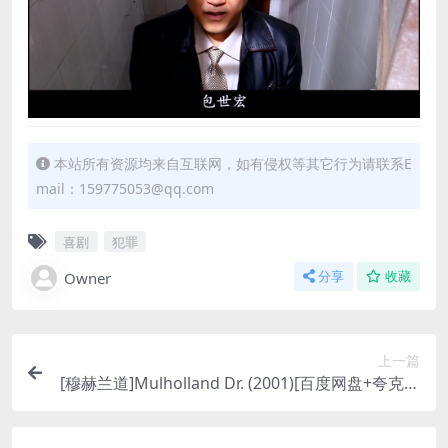
本站所有资源均来自互联网，如有侵权等其它行为请联系E
mail：159775053@qq.com
喜剧
犯罪
Owner
分享
收藏
上一篇
[穆赫兰道]Mulholland Dr. (2001)[百度网盘+夸克网
盘+迅雷云盘资源1080P超清未删减][MP4/9.4GB]
[中英字幕]