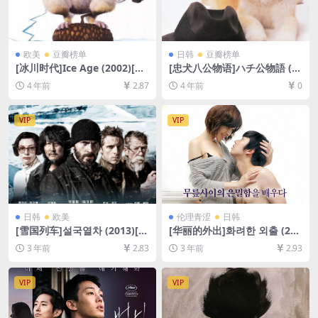
欧美
豆瓣榜单
日韩
豆瓣榜单
[冰川时代]Ice Age (2002)[百
[忠犬八公物语]ハチ公物語 (1
度网盘+迅雷云盘资源1080P
987)[百度网盘+迅雷云盘资源
4 年前
2.87
4 年前
0
超清未删减][MP4/5.2GB][中
1080P超清未删减][MP4/6.8G
英字幕]
B][日语中字]
VIP
VIP
日韩
欧美
伦理青涩
日韩
[雪国列车]설국열차 (2013)[百
[华丽的外出]화려한 외출 (201
度网盘+夸克网盘1080P超清
3)[百度网盘+夸克网盘1080P
3 年前
2.83
3 年前
2.93
未删减资源][网盘在线播放/下
超清未删减资源][网盘下载][M
载][MP4/8.1GB][中英字幕]
P4/2.6GB][中文字幕]【手机/
平板无法在线播放，请使用电
VIP
VIP
脑下载防和谐压缩包（含解压
密码）】