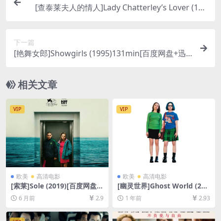
[查泰莱夫人的情人]Lady Chatterley’s Lover (198
1)[百度网盘+夸克网盘+迅雷云盘资源1080P超清未
删减][MP4/6.4GB][中英字幕]
下一篇
[艳舞女郎]Showgirls (1995)131min[百度网盘+迅
雷云盘资源1080P超清未删减][MP4/8.3GB][中英字
幕]【手机在线无法观看，请下载防和谐压缩包（含
相关文章
解压密码）】
VIP
VIP
欧美
高清电影
欧美
高清电影
[索莱]Sole (2019)[百度网盘
[幽灵世界]Ghost World (200
+夸克网盘1080P超清未删减
1)[百度网盘+夸克网盘1080P
6 月前
2.9
1 年前
2.93
资源][网盘在线播放/下载][MP
超清未删减资源][网盘在线播
4/6.6GB][中文字幕]
放/下载][MP4/7.7GB][中文字
幕]