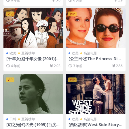
6 年前
5.6
6 月前
2.9
资源][网盘在线播放/下载][MP
未删减资源][网盘在线播放/下
4/250GB][中文字幕]
载][MP4/7.8GB][中文字幕]
VIP
VIP
欧美
豆瓣榜单
欧美
高清电影
[千年女优]千年女優 (2001)[百
[公主日记]The Princess Diari
度网盘+迅雷云盘资源1080P
es (2001)[百度网盘+迅雷云盘
4 年前
2.93
3 年前
2.86
超清未删减][MP4/6.2GB][日
资源1080P超清未删减][MP4/
语中字]
7GB][中英字幕]
VIP
VIP
日韩
豆瓣榜单
欧美
高清电影
[幻之光]幻の光 (1995)[百度网
[西区故事]West Side Story