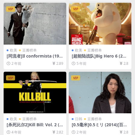
P超清未删减][MP4/8.7GB][中
载][MP4/8.8GB][中文字幕]
英字幕]
VIP
VIP
欧美
豆瓣榜单
欧美
豆瓣榜单
[同流者]Il conformista (197
[超能陆战队]Big Hero 6 (201
0)[百度网盘+夸克网盘1080P
4)[百度网盘+迅雷云盘资源10
2 年前
2.89
5 年前
2.8
超清未删减资源][网盘在线播
80P超清未删减][MP4/6.6GB]
放/下载][MP4/7.8GB][中文字
[中英字幕]
幕]
VIP
VIP
欧美
豆瓣榜单
日韩
豆瓣榜单
[杀死比尔2]Kill Bill: Vol. 2 (2
[0.5毫米]0.5ミリ (2014)[百度
004)[百度网盘+迅雷云盘资源
网盘+夸克网盘1080P超清未
4 年前
2.82
2 年前
2.8
1080P超清未删减][MP4/8.8G
删减资源][网盘在线播放/下