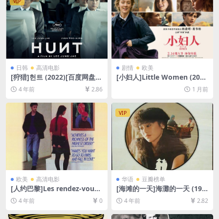
VIP
日韩
高清电影
剧情
欧美
[狩猎]헌트 (2022)[百度网盘
[小妇人]Little Women (201
+迅雷云盘资源1080P超清未
9)[百度网盘+夸克网盘1080P
4 年前
2.86
1 月前
删减][MP4/8GB][韩语中字]
超清未删减资源][网盘在线播
放/下载][MP4/9GB][中英字
幕]
VIP
欧美
高清电影
华语
豆瓣榜单
[人约巴黎]Les rendez-vous
[海滩的一天]海灘的一天 (198
de Paris (1995)[百度网盘+迅
3)[百度网盘+迅雷云盘资源10
4 年前
0
4 年前
2.82
雷云盘资源1080P超清][MP4/
80P超清未删减][MP4/10GB]
5GB][中文字幕]
[中文字幕]