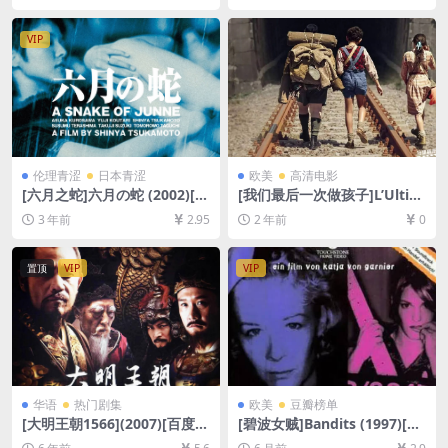
B][中英字幕]
载][MP4/12GB][中文字幕]
VIP
伦理青涩
日本青涩
欧美
高清电影
[六月之蛇]六月の蛇 (2002)[百
[我们最后一次做孩子]L’Ultim
度网盘+迅雷云盘资源1080P
a Volta Che Siamo Stati Ba
3 年前
2.95
2 年前
0
超清未删减][MP4/4.6GB][日
mbini (2023)[百度网盘+夸克
语中字]
网盘1080P超清未删减资源]
[网盘在线播放/下载][MP4/6.
置顶
VIP
VIP
9GB][中英字幕]
华语
热门剧集
欧美
豆瓣榜单
[大明王朝1566](2007)[百度网
[碧波女贼]Bandits (1997)[百
盘+夸克网盘Ai 4K超清未删减
度网盘+夸克网盘1080P超清