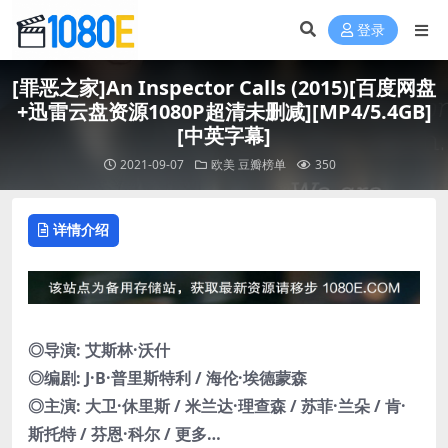
登录
[罪恶之家]An Inspector Calls (2015)[百度网盘
+迅雷云盘资源1080P超清未删减][MP4/5.4GB]
[中英字幕]
2021-09-07
欧美
豆瓣榜单
350
详情介绍
◎导演: 艾斯林·沃什
◎编剧: J·B·普里斯特利 / 海伦·埃德蒙森
◎主演: 大卫·休里斯 / 米兰达·理查森 / 苏菲·兰朵 / 肯·
斯托特 / 芬恩·科尔 / 更多…