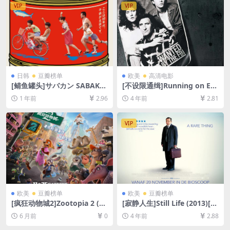
VIP
VIP
日韩
豆瓣榜单
欧美
高清电影
[鲭鱼罐头]サバカン SABAKA
[不设限通缉]Running on Em
N (2022)[百度网盘+夸克网盘
pty (1988)[百度网盘+迅雷云
1 年前
2.96
4 年前
2.81
1080P超清未删减资源][网盘
盘资源1080P超清未删减][MP
在线播放/下载][MP4/4.8GB]
4/7.3GB][中英字幕]
[中文字幕]
VIP
欧美
豆瓣榜单
欧美
豆瓣榜单
[疯狂动物城2]Zootopia 2 (20
[寂静人生]Still Life (2013)[百
25)[百度网盘+夸克网盘1080P
度网盘+迅雷云盘资源1080P
6 月前
0
4 年前
2.88
超清未删减资源][网盘在线播
超清未删减][MP4/5.7GB][中
放/下载][MP4/9.8GB][中英字
文字幕]