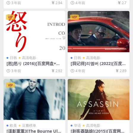
盘+夸克网盘1080P超清未删
(2021)[百度网盘+迅雷云盘资
3 年前
2.94
4 年前
2.7
减资源][网盘在线播放/下载]
源1080P超清未删减][MP4/10
[MP4/7.1GB][中文字幕]
GB][中文字幕]
VIP
VIP
日韩
高清电影
日韩
高清电影
[怒]怒り (2016)[百度网盘+夸
[我记得]리멤버 (2022)[百度网
克网盘1080P超清未删减资源]
盘+迅雷云盘资源1080P超清
3 年前
2.92
4 年前
2.89
[网盘在线播放/下载][MP4/8.
未删减][MP4/8GB][韩语中字]
9GB][中文字幕]
VIP
欧美
豆瓣榜单
华语
高清电影
[谍影重重3]The Bourne Ulti
[刺客聂隐娘](2015)[百度网盘