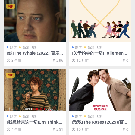
幕]
VIP
欧美
高清电影
欧美
高清电影
[鲸]The Whale (2022)[百度
[关于约会的一切]Follemente
网盘+迅雷云盘资源1080P超
(2025)[百度网盘+夸克网盘10
3 年前
2.96
12 月前
0
清未删减][MP4/6.8GB][中英
80P超清未删减资源][网盘在
字幕]
线播放/下载][MP4/2.4GB][中
文字幕]
VIP
欧美
高清电影
欧美
高清电影
[我想结束这一切]I’m Thinkin
[玫瑰]The Roses (2025)[百度
g of Ending Things (2020)
网盘+夸克网盘1080P超清未
4 年前
2.81
10 月前
0
[百度网盘+迅雷云盘资源1080
删减资源][网盘在线播放/下