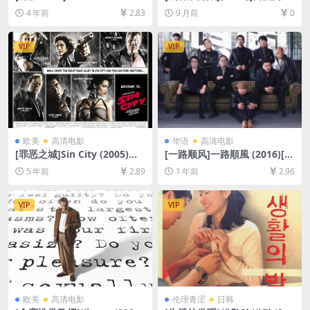
matum (2007)[百度网盘+迅
+夸克网盘1080P超清未删减
4 年前
2.83
9 月前
0
雷云盘资源1080P超清未删减]
资源][网盘在线播放/下载][MP
[MP4/7.4GB][中英字幕]
4/7.5GB][中文字幕]
VIP
VIP
欧美
高清电影
华语
高清电影
[罪恶之城]Sin City (2005)加
[一路顺风]一路順風 (2016)[百
长版[百度网盘+迅雷云盘资源
度网盘+夸克网盘1080P超清
5 年前
2.89
1 年前
2.96
1080P超清未删减][MP4/9.1G
未删减资源][网盘在线播放/下
B][中英字幕]
载][MP4/7.3GB][中文字幕]
VIP
VIP
欧美
高清电影
伦理青涩
日韩