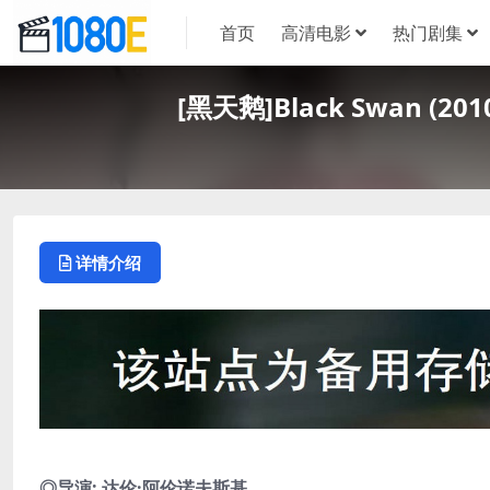
首页
高清电影
热门剧集
[黑天鹅]Black Swan (
详情介绍
◎导演: 达伦·阿伦诺夫斯基