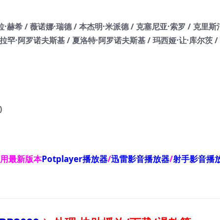
拉·赫希 / 薇诺娜·瑞德 / 本杰明·米派德 / 克塞尼亚·索罗 / 克里
亚伯拉罕·阿罗诺夫斯基 / 夏洛特·阿罗诺夫斯基 / 玛西娅·让·库尔茨 / 
)
使用最新版本
Potplayer播放器
/
迅雷影音播放器
/
射手影音播