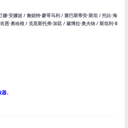
斯汀娜·安娜波 / 詹妮特·蒙哥马利 / 塞巴斯蒂安·斯坦 / 托比·海
肖恩·奥哈根 / 克里斯托弗·加廷 / 黛博拉·奥夫纳 / 斯坦利·B
放器
。