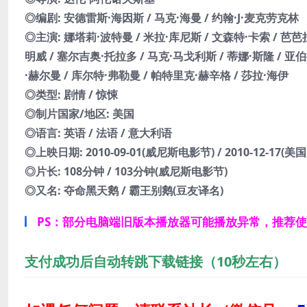
◎编剧: 安德雷斯·海因斯 / 马克·海曼 / 约翰·J·麦克劳克林
◎主演: 娜塔莉·波特曼 / 米拉·库尼斯 / 文森特·卡索 / 芭芭
明威 / 塞尔吉奥·托拉多 / 马克·马戈利斯 / 蒂娜·斯隆 / 
·赫尔曼 / 库尔特·弗勒曼 / 帕特里克·赫辛格 / 莎拉·海伊
◎类型: 剧情 / 惊悚
◎制片国家/地区: 美国
◎语言: 英语 / 法语 / 意大利语
◎上映日期: 2010-09-01(威尼斯电影节) / 2010-12-17(美国
◎片长: 108分钟 / 103分钟(威尼斯电影节)
◎又名: 夺命黑天鹅 / 霸王别鹅(豆友译名)
PS：部分电脑端旧版本播放器可能播放异常，推荐
支付成功后自动转跳下载链接（10秒左右）