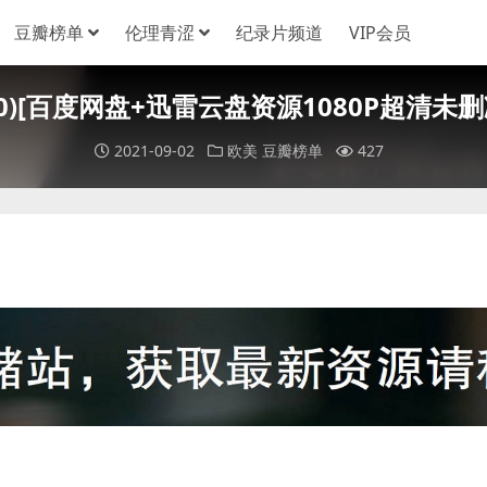
豆瓣榜单
伦理青涩
纪录片频道
VIP会员
2010)[百度网盘+迅雷云盘资源1080P超清未删减
2021-09-02
欧美
豆瓣榜单
427