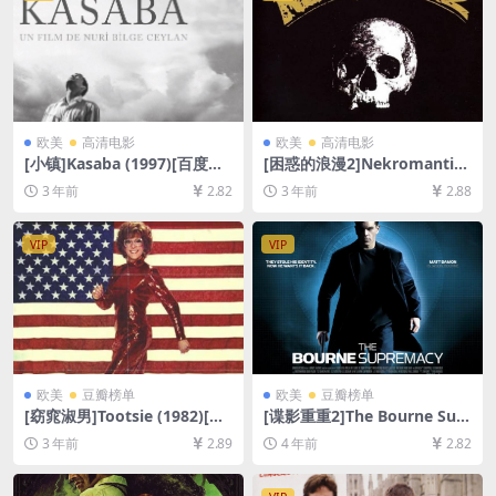
欧美
高清电影
欧美
高清电影
[小镇]Kasaba (1997)[百度网
[困惑的浪漫2]Nekromantik
盘+夸克网盘1080P超清资源]
2 (1991)[百度网盘+夸克网盘1
3 年前
2.82
3 年前
2.88
[网盘在线播放/下载][MP4/5.
080P超清未删减资源][网盘在
3GB][中文字幕]
线播放/下载][MP4/6.6GB][中
文字幕]
VIP
VIP
欧美
豆瓣榜单
欧美
豆瓣榜单
[窈窕淑男]Tootsie (1982)[百
[谍影重重2]The Bourne Sup
度网盘+夸克网盘1080P超清
remacy (2004)[百度网盘+迅
3 年前
2.89
4 年前
2.82
未删减资源][网盘在线播放/下
雷云盘资源1080P超清未删减]
载][MP4/7.5GB][中英字幕]
[MP4/6.9GB][中英字幕]