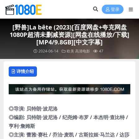
登录
[野兽]La bête (2023)[百度网盘+夸克网盘
1080P超清未删减资源][网盘在线播放/下载]
[MP4/9.8GB][中文字幕]
2024-06-14
欧美
高清电影
47
详情介绍
◎导演: 贝特朗·波尼洛
◎编剧: 贝特朗·波尼洛 / 纪尧姆·布罗 / 本杰明·查比特 /
亨利·詹姆斯
◎主演: 蕾雅·赛杜 / 乔治·麦凯 / 古斯拉姬·马兰达 / 达莎