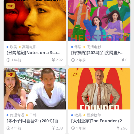
4/7GB][中英字幕]
文字幕]
VIP
欧美
高清电影
华语
高清电影
[丑闻笔记]Notes on a Scand
[好东西](2024)[百度网盘+夸
al (2006)[百度网盘+夸克网盘
克网盘1080P超清未删减资源]
1 年前
2.92
2 年前
0
1080P超清未删减资源][网盘
[网盘在线播放/下载][MP4/8.
在线播放/下载][MP4/6.4GB]
8GB][中文字幕]
[中英字幕]
VIP
VIP
伦理青涩
日韩
欧美
豆瓣榜单
[坏小子]나쁜남자 (2001)[百度
[大创业家]The Founder (201
网盘+迅雷云盘资源1080P超
6)[百度网盘+夸克网盘1080P
4 年前
2.88
1 年前
2.96
清未删减][MP4/6.6GB][韩语
超清未删减资源][网盘在线播