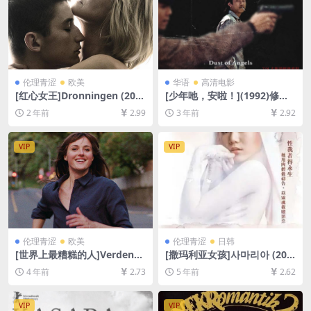
伦理青涩
欧美
华语
高清电影
[红心女王]Dronningen (201
[少年吔，安啦！](1992)修复
9)[百度网盘+夸克网盘1080P
版[百度网盘+迅雷云盘资源10
2 年前
2.99
3 年前
2.92
超清未删减资源][网盘在线播
80P超清未删减][MP4/6GB]
放/下载][MP4/8.2GB][中英字
[中文字幕]
幕][视频文件+防和谐加密压缩
VIP
VIP
包]
伦理青涩
欧美
伦理青涩
日韩
[世界上最糟糕的人]Verdens
[撒玛利亚女孩]사마리아 (200
verste menneske (2021)[百
4)[百度云+迅雷云盘资源未删
4 年前
2.73
5 年前
2.62
度网盘+迅雷云盘资源1080P
减DVD高清][MP4/5.7GB][韩
超清未删减][MP4/8GB][中英
语中字]
字幕]
VIP
VIP