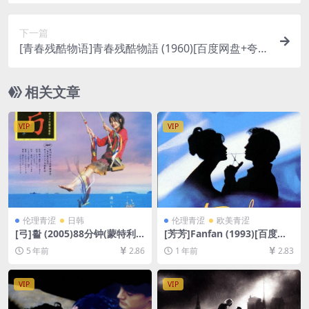
盘1080P超清未删减资源][网盘在线播放/下载][MP
4/5.8GB][中文字幕]
下一篇
[青春残酷物语]青春残酷物語 (1960)[百度网盘+夸克
网盘1080P超清未删减资源][网盘在线播放/下载][M
P4/6.7GB][中文字幕]
相关文章
VIP
VIP
伦理青涩
日韩
伦理青涩
欧美青涩
[弓]활 (2005)88分钟(蒙特利
[芳芳]Fanfan (1993)[百度网
尔电影节版)[百度网盘+迅雷云
盘+夸克网盘1080P超清未删
5 年前
2.86
1 年前
2.83
盘资源1080P超清][MP4/5.3G
减资源][网盘在线播放/下载]
B][韩语繁体中字]【视频文件
[MP4/5.9GB][中文字幕]
+防和谐压缩包（含解压密
VIP
VIP
码）】