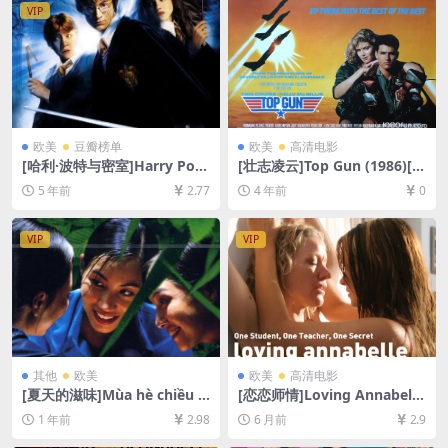
英字幕]
VIP
欧美
豆瓣榜单
欧美
高清电影
[哈利·波特与密室]Harry Pott
[壮志凌云]Top Gun (1986)[百
er and the Chamber of Sec
度网盘+迅雷云盘资源1080P
5 年前
2.77
4 年前
0
rets (2002)[百度网盘+迅雷云
超清未删减][MP4/6.8GB][中
盘资源1080P超清未删减][MP
英字幕]
4/10GB][中英字幕]
VIP
VIP
其他
欧美
欧美
高清电影
[夏天的滋味]Mùa hè chiều t
[恋恋师情]Loving Annabelle
hẳng đứng (2000)[百度网盘
(2006)[百度网盘+夸克网盘10
1 年前
2.98
6 月前
2.9
+夸克网盘1080P超清未删减
80P超清未删减资源][网盘在
资源][网盘在线播放/下载][MP
线播放/下载][MP4/4.6GB][中