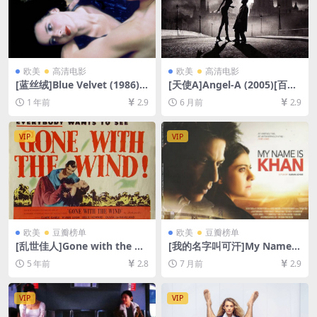
欧美
高清电影
欧美
高清电影
[蓝丝绒]Blue Velvet (1986)
[天使A]Angel-A (2005)[百度
[百度网盘+夸克网盘1080P超
网盘+夸克网盘1080P超清未
1 年前
2.9
6 月前
2.9
清未删减资源][网盘在线播放/
删减资源][网盘在线播放/下
下载][MP4/7.7GB][中英字幕]
载][MP4/5.5GB][中英字幕]
VIP
VIP
欧美
豆瓣榜单
欧美
豆瓣榜单
[乱世佳人]Gone with the Wi
[我的名字叫可汗]My Name I
nd (1939)[百度网盘+迅雷云
s Khan (2010)[百度网盘+夸
5 年前
2.8
7 月前
2.9
盘资源1080P超清未删减][MP
克网盘1080P超清未删减资源]
4/15GB][中英字幕]
[网盘在线播放/下载][MP4/12
GB][中英字幕]
VIP
VIP