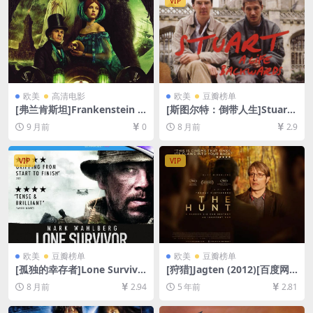
VIP
欧美
高清电影
欧美
豆瓣榜单
[弗兰肯斯坦]Frankenstein (2
[斯图尔特：倒带人生]Stuart:
025)[百度网盘+夸克网盘1080
A Life Backwards (2007)[百
9 月前
0
8 月前
2.9
P超清未删减资源][网盘在线播
度网盘+夸克网盘1080P超清
放/下载][MP4/10GB][中英字
未删减资源][网盘在线播放/下
幕]
载][MP4/6.2GB][中文字幕]
VIP
VIP
欧美
豆瓣榜单
欧美
豆瓣榜单
[孤独的幸存者]Lone Survivo
[狩猎]Jagten (2012)[百度网
r (2013)[百度网盘+夸克网盘1
盘+夸克网盘+迅雷云盘资源10
8 月前
2.94
5 年前
2.81
080P超清未删减资源][网盘在
80P超清未删减][MP4/7.3GB]
线播放/下载][MP4/10GB][中
[中英字幕]