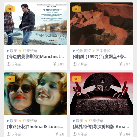
中字]
放/下载][MP4/7.4GB][中英字
幕]
VIP
VIP
欧美
豆瓣榜单
伦理青涩
日本青涩
[海边的曼彻斯特]Mancheste
[键]鍵 (1997)[百度网盘+夸克
r by the Sea (2016)[百度网
网盘1080P超清未删减资源]
5 年前
2.81
7 月前
2.97
盘+迅雷云盘资源1080P超清
[网盘在线播放/下载][MP4/5.
未删减][MP4/8.8GB][中英字
3GB][中文字幕]
幕]
VIP
VIP
欧美
豆瓣榜单
欧美
豆瓣榜单
[末路狂花]Thelma & Louise
[莫扎特传]导演剪辑版 Amad
(1991)[百度网盘+夸克网盘资
eus (1984)[百度网盘+迅雷云
5 年前
2.8
4 年前
2.84
源1080P超清未删减][MP4/8.
盘资源1080P超清未删减][MP