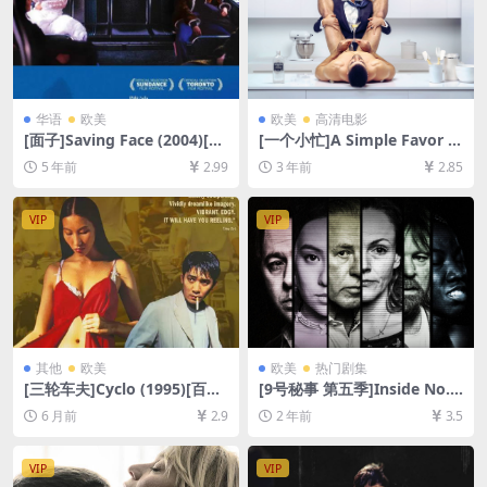
华语
欧美
欧美
高清电影
[面子]Saving Face (2004)[百
[一个小忙]A Simple Favor (2
度网盘+夸克网盘1080P超清
018)[百度网盘+夸克网盘1080
5 年前
2.99
3 年前
2.85
未删减资源][网盘在线播放/下
P超清未删减资源][网盘在线播
载][MP4/7GB][中文字幕]
放/下载][MP4/7.6GB][中英字
幕]
VIP
VIP
其他
欧美
欧美
热门剧集
[三轮车夫]Cyclo (1995)[百度
[9号秘事 第五季]Inside No. 9
网盘+夸克网盘1080P超清未
Season 5 (2020)[百度网盘
6 月前
2.9
2 年前
3.5
删减资源][网盘在线播放/下
+夸克网盘1080P超清未删减
载][MP4/7.7GB][中文字幕]
资源][网盘在线播放/下载][MP
4/7.6GB][中英字幕]
VIP
VIP