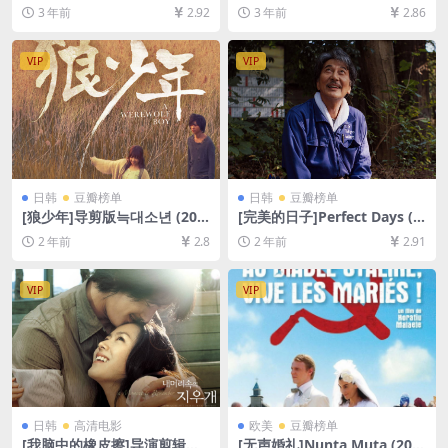
peraia va in paradiso (197
+夸克网盘1080P超清未删减
3 年前
2.92
3 年前
2.86
1)[百度网盘+迅雷云盘资源10
资源][网盘在线播放/下载][MP
80P超清未删减][MP4/7GB]
4/6GB][粤语中字]
[中文字幕]
VIP
VIP
日韩
豆瓣榜单
日韩
豆瓣榜单
[狼少年]导剪版늑대소년 (201
[完美的日子]Perfect Days (2
2)[百度网盘+夸克网盘1080P
023)[百度网盘+夸克网盘1080
2 年前
2.8
2 年前
2.91
超清未删减资源][网盘在线播
P超清未删减资源][网盘在线播
放/下载][MP4/9.2GB][中文字
放/下载][MP4/8GB][中文字
幕]
幕]
VIP
VIP
日韩
高清电影
欧美
豆瓣榜单
[我脑中的橡皮擦]导演剪辑版
[无声婚礼]Nunta Muta (200