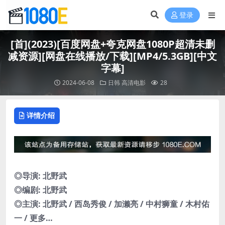
登录
[首](2023)[百度网盘+夸克网盘1080P超清未删
减资源][网盘在线播放/下载][MP4/5.3GB][中文
字幕]
2024-06-08
日韩
高清电影
28
详情介绍
◎导演: 北野武
◎编剧: 北野武
◎主演: 北野武 / 西岛秀俊 / 加濑亮 / 中村狮童 / 木村佑
一 / 更多…