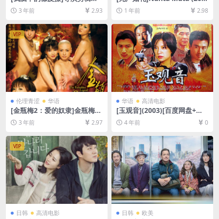
내 머리 속의 지우개 (2004)
8)[百度网盘+夸克网盘1080P
3 年前
2.93
1 年前
2.98
[百度网盘+迅雷云盘资源1080
超清未删减资源][网盘在线播
P超清未删减][MP4/8GB][韩
放/下载][MP4/6GB][中文字
语中字]
幕]
VIP
伦理青涩
华语
华语
高清电影
[金瓶梅2：爱的奴隶]金瓶梅Ⅱ
[玉观音](2003)[百度网盘+迅
愛的奴隸 (2009)[百度网盘+迅
雷云盘资源1080P超清未删减]
3 年前
2.97
4 年前
0
雷云盘1080P超清未删减资源]
[MP4/5.8GB][中文字幕]
[网盘下载][MP4/5.7GB][粤语
中字]【手机/平板无法在线播
VIP
放，请使用电脑下载防和谐压
缩包（含解压密码）】
日韩
高清电影
日韩
欧美