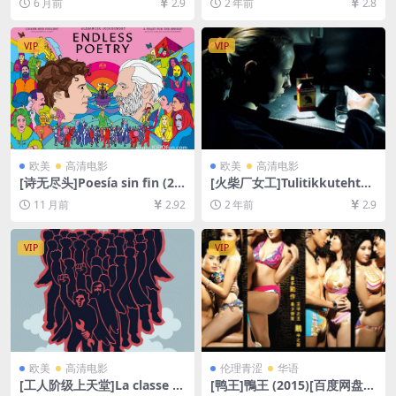
6 月前
2.9
2 年前
2.8
超清未删减资源][网盘在线播
未删减资源][网盘在线播放/下
放/下载][MP4/9GB][中英字
载][MP4/7.7GB][中文字幕]
幕]
VIP
VIP
欧美
高清电影
欧美
高清电影
[诗无尽头]Poesía sin fin (20
[火柴厂女工]Tulitikkutehtaa
16)[百度网盘+夸克网盘+迅雷
n tyttö (1990)[百度网盘+迅
11 月前
2.92
2 年前
2.9
云盘资源1080P超清未删减]
雷云盘1080P超清未删减资源]
[MP4/8GB][中文字幕]
[网盘在线播放/下载][MP4/4.
5GB][中文字幕]
VIP
VIP
欧美
高清电影
伦理青涩
华语
[工人阶级上天堂]La classe o
[鸭王]鴨王 (2015)[百度网盘