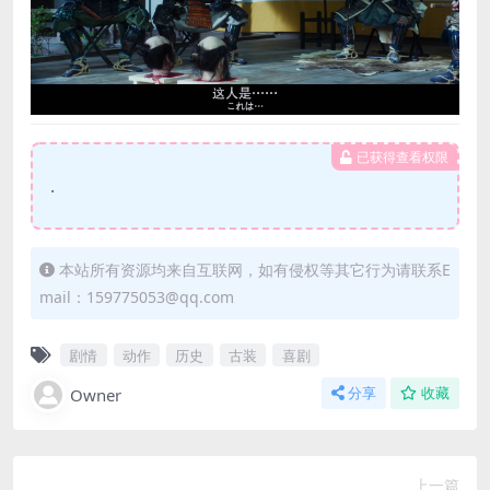
已获得查看权限
.
本站所有资源均来自互联网，如有侵权等其它行为请联系E
mail：159775053@qq.com
剧情
动作
历史
古装
喜剧
Owner
分享
收藏
上一篇