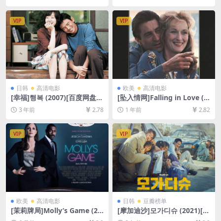
未删减资源][网盘在线播放/下
未删减资源][网盘在线播放/下
载][MP4/6.7GB][中文字幕]
载][MP4/7.3GB][中文字幕]
VIP
VIP
日韩
高清电影
欧美
高清电影
[幸福]행복 (2007)[百度网盘
[坠入情网]Falling in Love (1
+迅雷云盘资源1080P超清未
984)[百度网盘+夸克网盘1080
3 年前
2.78
1 年前
2.82
删减][MP4/5.5GB][韩语中字]
P超清未删减资源][网盘在线播
放/下载][MP4/7GB][中文字
幕]
VIP
VIP
欧美
高清电影
日韩
豆瓣榜单
[茉莉牌局]Molly’s Game (20
[摩加迪沙]모가디슈 (2021)[百
17)[百度网盘+夸克网盘1080P
度网盘+夸克网盘1080P超清