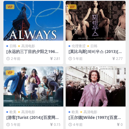
[粤语中字]
VIP
VIP
日韩
高清电影
伦理青涩
日韩
[永远的三丁目的夕阳之1964]
[莫比乌斯]뫼비우스 (2013)[百
Always 三丁目の夕日’64 (20
度网盘+迅雷云盘资源1080P
2 年前
2.81
5 年前
2.77
12)[百度网盘+夸克网盘1080P
超清][MP4/4.9GB][韩语中字]
超清未删减资源][网盘在线播
放/下载][MP4/9.5GB][中文字
VIP
幕]
欧美
高清电影
欧美
高清电影
[游客]Turist (2014)[百度网盘
[王尔德]Wilde (1997)[百度网
+迅雷云盘资源1080P超清未
盘+迅雷云盘资源1080P超清]
5 年前
0.15
4 年前
0
删减][MP4/7.8GB][中英字幕]
[MP4/6.1GB][中文字幕]