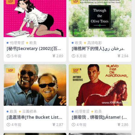
VIP
VIP
伦理青涩
欧美
欧美
高清电影
[秘书]Secretary (2002)[百度
[橄榄树下的情人]زير درختان زي
网盘+迅雷云盘资源1080P超
تون (1994)[百度网盘+夸克网
5 年前
2.89
8 月前
2.94
清未删减][MP4/6.6GB][中英
盘1080P超清未删减资源][网
字幕]
盘在线播放/下载][MP4/7.4G
B][中英字幕]
VIP
VIP
欧美
豆瓣榜单
伦理青涩
欧美
[遗愿清单]The Bucket List
[捆着我，绑着我]¡Átame! (19
(2007)[百度网盘+迅雷云盘资
89)[百度网盘+迅雷云盘资源1
4 年前
2.87
4 年前
2.86
源1080P超清未删减][MP4/6.
080P超清未删减][MP4/9GB]
2GB][中英字幕]
[中文字幕]