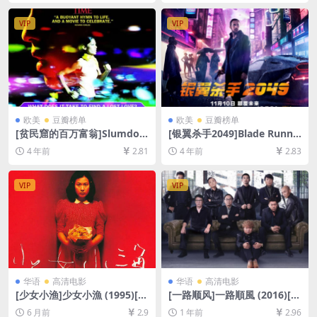
VIP
VIP
欧美
豆瓣榜单
欧美
豆瓣榜单
[贫民窟的百万富翁]Slumdog
[银翼杀手2049]Blade Runne
Millionaire (2008)[百度网盘
r 2049 (2017)[百度网盘+迅雷
4 年前
2.81
4 年前
2.83
+迅雷云盘资源1080P超清未
云盘资源1080P超清未删减]
删减][MP4/7.7GB][中英字幕]
[MP4/10GB][中英字幕]
VIP
VIP
华语
高清电影
华语
高清电影
[少女小渔]少女小漁 (1995)[百
[一路顺风]一路順風 (2016)[百
度网盘+夸克网盘1080P超清
度网盘+夸克网盘1080P超清
6 月前
2.9
1 年前
2.96