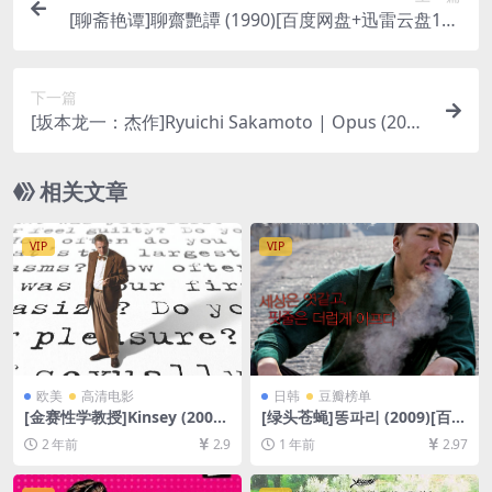
[聊斋艳谭]聊齋艷譚 (1990)[百度网盘+迅雷云盘108
0P超清未删减资源][网盘下载][MP4/5.8GB][粤语中
字]【手机/平板无法在线播放，请使用电脑下载防
下一篇
和谐压缩包（含解压密码）】
[坂本龙一：杰作]Ryuichi Sakamoto | Opus (202
3)[百度网盘+夸克网盘1080P超清未删减资源][网盘
在线播放/下载][MP4/6.7GB][纯音乐无字幕]
相关文章
VIP
VIP
欧美
高清电影
日韩
豆瓣榜单
[金赛性学教授]Kinsey (2004)
[绿头苍蝇]똥파리 (2009)[百度
[百度网盘+夸克网盘1080P超
网盘+夸克网盘1080P超清未
2 年前
2.9
1 年前
2.97
清未删减资源][网盘在线播放/
删减资源][网盘在线播放/下
下载][MP4/7GB][中文字幕]
载][MP4/8.8GB][中文字幕]