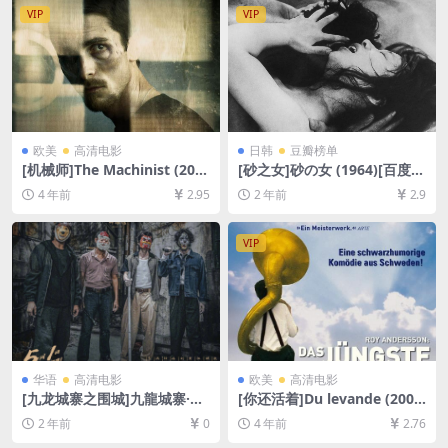
VIP
VIP
欧美
高清电影
日韩
豆瓣榜单
[机械师]The Machinist (200
[砂之女]砂の女 (1964)[百度网
4)[百度网盘+迅雷云盘资源10
盘+夸克网盘1080P超清未删
4 年前
2.95
2 年前
2.9
80P超清未删减][MP4/6.3GB]
减资源][网盘在线播放/下载]
[中英字幕]
[MP4/9.6GB][中文字幕]
VIP
华语
高清电影
欧美
高清电影
[九龙城寨之围城]九龍城寨·圍
[你还活着]Du levande (200
城 (2024)[百度网盘+夸克网盘
7)[百度网盘+迅雷云盘资源10
2 年前
0
4 年前
2.76
1080P超清未删减资源][网盘
80P超清][MP4/5.9GB][中文
在线播放/下载][MP4/7.3GB]
字幕]