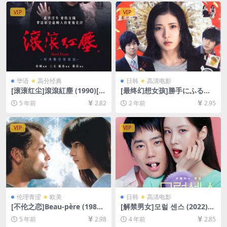
字幕]
VIP
VIP
华语
高分经典
日韩
高清电影
[滚滚红尘]滾滾紅塵 (1990)[百
[最终幻想女孩]勝手にふるえ
度网盘+迅雷云盘资源1080P
てろ (2017)[百度网盘+夸克网
5 年前
2.82
2 年前
2.95
超清未删减][MP4/5.4GB][国
盘1080P超清未删减资源][网
语中字]
盘在线播放/下载][MP4/8.3G
B][中文字幕]
VIP
VIP
伦理青涩
欧美
日韩
高清电影
[不伦之恋]Beau-père (1981)
[解禁男女]모럴 센스 (2022)
[百度网盘+迅雷云盘资源1080
[百度网盘+迅雷云盘资源1080
5 年前
2.98
4 年前
2.85
P超清未删减][MP4/8.1GB][原
P超清未删减][MP4/7.7GB][韩