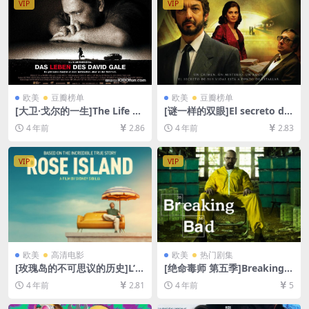
VIP
VIP
欧美
豆瓣榜单
欧美
豆瓣榜单
[大卫·戈尔的一生]The Life of
[谜一样的双眼]El secreto de
David Gale (2003)[百度网盘
sus ojos (2009)[百度网盘+迅
4 年前
2.86
4 年前
2.83
+夸克网盘+迅雷云盘资源1080
雷云盘资源1080P超清未删减]
P超清未删减][MP4/8GB][中
[MP4/8.4GB][中文字幕]
英字幕]
VIP
VIP
欧美
高清电影
欧美
热门剧集
[玫瑰岛的不可思议的历史]L’in
[绝命毒师 第五季]Breaking B
credibile storia dell’isola de
ad Season 5 (2012)[百度网
4 年前
2.81
4 年前
5
lle rose (2020)[百度网盘+迅
盘+夸克网盘1080P超清未删
雷云盘资源1080P超清未删减]
减资源][网盘在线播放/下载]