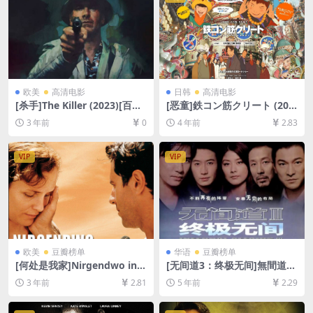
欧美
高清电影
日韩
高清电影
[杀手]The Killer (2023)[百度
[恶童]鉄コン筋クリート (200
网盘+夸克网盘1080P超清未
6)[百度网盘+迅雷云盘资源10
3 年前
0
4 年前
2.83
删减资源][网盘在线播放/下
80P超清未删减][MP4/6.8GB]
载][MP4/4.8GB][中英字幕]
[日语中字]
VIP
VIP
欧美
豆瓣榜单
华语
豆瓣榜单
[何处是我家]Nirgendwo in A
[无间道3：终极无间]無間道III
frika (2001)[百度网盘+迅雷
終極無間 (2003) [百度网盘
3 年前
2.81
5 年前
2.29
云盘资源1080P超清未删减]
+迅雷云盘资源1080P超清][M
[MP4/8GB][中文字幕]
P4/7.0GB][粤语原声中字]