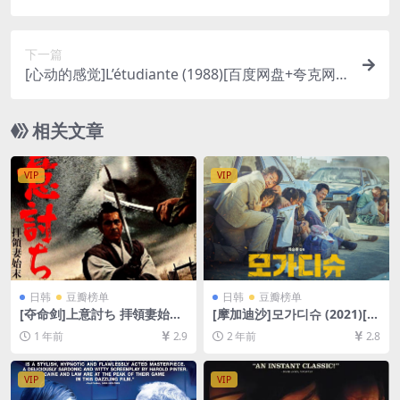
删减资源][网盘在线播放/下载][MP4/6.1GB][粤语中
字]
下一篇
[心动的感觉]L’étudiante (1988)[百度网盘+夸克网
盘1080P超清未删减资源][网盘在线播放/下载][MP
4/6.8GB][中文字幕]
相关文章
VIP
VIP
日韩
豆瓣榜单
日韩
豆瓣榜单
[夺命剑]上意討ち 拝領妻始末
[摩加迪沙]모가디슈 (2021)[百
(1967)[百度网盘+夸克网盘10
度网盘+夸克网盘1080P超清
1 年前
2.9
2 年前
2.8
80P超清资源][网盘在线播放/
未删减资源][网盘在线播放/下
下载][MP4/8.4GB][中文字幕]
载][MP4/7.7GB][中文字幕]
VIP
VIP