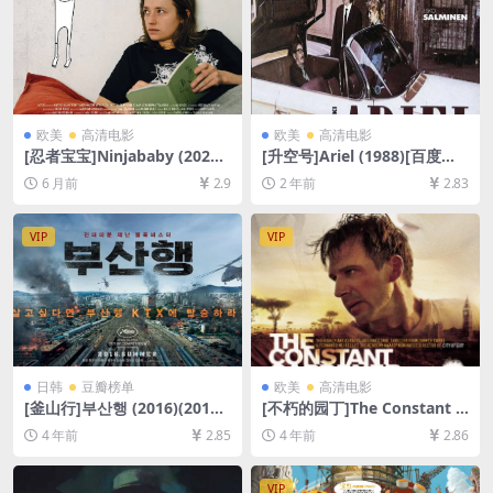
欧美
高清电影
欧美
高清电影
[忍者宝宝]Ninjababy (2021)
[升空号]Ariel (1988)[百度网
[百度网盘+夸克网盘1080P超
盘+夸克网盘1080P超清未删
6 月前
2.9
2 年前
2.83
清未删减资源][网盘在线播放/
减资源][网盘在线播放/下载]
下载][MP4/6.6GB][中文字幕]
[MP4/4.8GB][中文字幕]
VIP
VIP
日韩
豆瓣榜单
欧美
高清电影
[釜山行]부산행 (2016)(2012)
[不朽的园丁]The Constant G
[百度网盘+迅雷云盘资源1080
ardener (2005)[百度网盘+迅
4 年前
2.85
4 年前
2.86
P超清未删减][MP4/7.6GB][韩
雷云盘资源1080P超清未删减]
语中字]
[MP4/8.3GB][中英字幕]
VIP