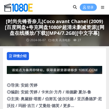
登录
[时尚先锋香奈儿]Coco avant Chanel (2009)
[百度网盘+夸克网盘1080P超清未删减资源][网
盘在线播放/下载][MP4/7.2GB][中文字幕]
2024-06-07
欧美
高清电影
27
详情介绍
◎导演: 安妮·芳婷
◎编剧: 安妮·芳婷 / 卡米尔·方丹 / 埃德蒙·夏尔-鲁
◎主演: 奥黛丽·塔图 / 伯努瓦·波尔沃德 / 亚历桑德罗·尼
沃拉 / 玛丽·吉兰 / 艾曼纽·德芙 / 更多…