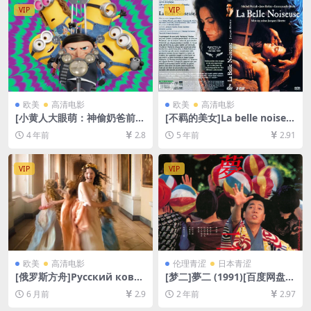
[MP4/7.2GB][中文字幕]
[MP4/47GB][中英字幕]
VIP
VIP
欧美
高清电影
欧美
高清电影
[小黄人大眼萌：神偷奶爸前
[不羁的美女]La belle noiseu
传][百度网盘+迅雷云盘资源10
se (1991)236min[百度网盘
4 年前
2.8
5 年前
2.91
80P超清未删减][MP4/GB][中
+夸克网盘+迅雷云盘资源1080
英字幕]
P超清未删减][MP4/15GB][原
声中字]
VIP
VIP
欧美
高清电影
伦理青涩
日本青涩
[俄罗斯方舟]Русский ковче
[梦二]夢二 (1991)[百度网盘
г (2002)[百度网盘+夸克网盘1
+夸克网盘1080P超清未删减
6 月前
2.9
2 年前
2.97
080P超清未删减资源][网盘在
资源][网盘在线播放/下载][MP
线播放/下载][MP4/6GB][中文
4/9.1GB][中文字幕]