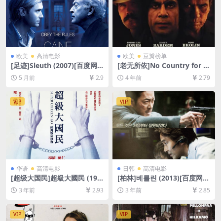
欧美
高清电影
欧美
豆瓣榜单
[足迹]Sleuth (2007)[百度网
[老无所依]No Country for O
盘+夸克网盘1080P超清未删
ld Men (2007)[百度网盘+迅
5 月前
2.9
4 年前
2.79
减资源][网盘在线播放/下载]
雷云盘资源1080P超清未删减]
[MP4/5.8GB][中英字幕]
[MP4/7.8GB][中英字幕]
VIP
VIP
华语
高清电影
日韩
高清电影
[超级大国民]超級大國民 (199
[柏林]베를린 (2013)[百度网盘
6)[百度网盘+夸克网盘1080P
+夸克网盘1080P超清未删减
3 年前
2.93
3 年前
2.85
超清未删减资源][网盘在线播
资源][网盘在线播放/下载][MP
放/下载][MP4/7.6GB][中文字
4/7.8GB][韩语中字]
幕]
VIP
VIP