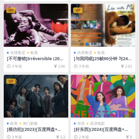
声中字]
语中字]
VIP
VIP
伦理青涩
欧美
伦理青涩
欧美
[不可撤销]Irréversible (200
[与我同眠]25帧90分钟 与24帧
2)[百度网盘+夸克网盘1080P
93分钟版本一致 Lie with Me
3 年前
2.96
3 年前
2.92
超清未删减资源][网盘在线播
(2005)[百度网盘+夸克网盘
放/下载][MP4/4.9GB][中英字
+迅雷云盘资源1080P超清未
幕][视频文件+防和谐加密压缩
删减][MP4/5GB][中英字幕]
VIP
包]
欧美
热门剧集
华语
高清电影
[模仿犯](2023)[百度网盘+迅
[好东西](2024)[百度网盘+夸
雷云盘资源1080P超清未删减]
克网盘1080P超清未删减资源]
3 年前
3.3
2 年前
0