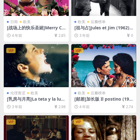
日韩
欧美
欧美
豆瓣榜单
[战场上的快乐圣诞]Merry Ch
[祖与占]Jules et Jim (1962)
ristmas Mr. Lawrence (198
[百度网盘+夸克网盘1080P超
4 年前
2.85
3 年前
0
3)[百度网盘+迅雷云盘资源10
清未删减资源][网盘在线播放/
80P超清未删减][MP4/7.6GB]
下载][MP4/6.9GB][中文字幕]
[中英字幕]
VIP
VIP
伦理青涩
欧美
欧美
豆瓣榜单
[乳房与月亮]La teta y la lun
[邮差]加长版 Il postino (199
a (1994)[百度网盘+迅雷云盘
4)[百度网盘+迅雷云盘资源10
3 年前
2.98
4 年前
2.74
资源1080P超清未删减][MP4/
80P超清未删减][MP4/7GB]
5GB][中文字幕]
[中文字幕]
VIP
VIP