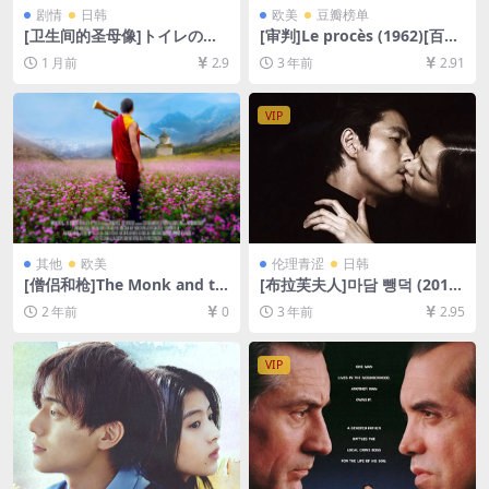
剧情
日韩
欧美
豆瓣榜单
[卫生间的圣母像]トイレのピ
[审判]Le procès (1962)[百度
エタ (2015)[百度网盘+夸克网
网盘+夸克网盘1080P超清未
1 月前
2.9
3 年前
2.91
盘1080P超清未删减资源][网
删减资源][网盘在线播放/下
盘在线播放/下载][MP4/7.6G
载][MP4/7.7GB][中文字幕]
B][中文字幕]
VIP
其他
欧美
伦理青涩
日韩
[僧侣和枪]The Monk and th
[布拉芙夫人]마담 뺑덕 (2014)
e Gun (2023)[百度网盘+夸克
[百度网盘+迅雷云盘+夸克网
2 年前
0
3 年前
2.95
网盘1080P超清未删减资源]
盘资源1080P超清未删减][MP
[网盘在线播放/下载][MP4/6.
4/7GB][韩语中字]
7GB][中文字幕]
VIP