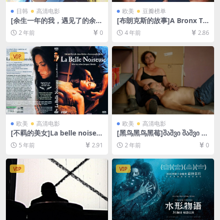
日韩
高清电影
欧美
豆瓣榜单
[余生一年的我，遇见了的余生
[布朗克斯的故事]A Bronx Tal
半年的你的故事](2024)[百度
e (1993)[百度网盘+迅雷云盘
2 年前
0
4 年前
2.86
网盘+夸克网盘1080P超清未
资源1080P超清未删减][MP4/
删减资源][网盘在线播放/下
7GB][中英字幕]
载][MP4/7.3GB][中文字幕]
VIP
欧美
高清电影
欧美
高清电影
[不羁的美女]La belle noiseu
[黑鸟黑鸟黑莓]შაშვი შაშვი მა
se (1991)236min[百度网盘
ყვალი (2023)[百度网盘+夸克
5 年前
2.91
2 年前
0
+夸克网盘+迅雷云盘资源1080
网盘1080P超清未删减资源]
P超清未删减][MP4/15GB][原
[网盘在线播放/下载][MP4/7.
声中字]
2GB][中英字幕]
VIP
VIP