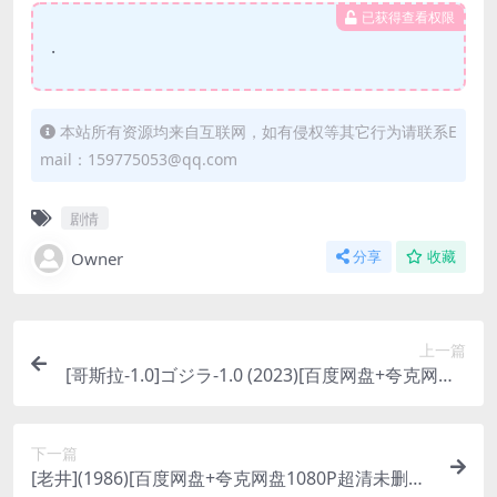
已获得查看权限
.
本站所有资源均来自互联网，如有侵权等其它行为请联系E
mail：159775053@qq.com
剧情
Owner
分享
收藏
上一篇
[哥斯拉-1.0]ゴジラ-1.0 (2023)[百度网盘+夸克网盘1
080P超清未删减资源][网盘在线播放/下载][MP4/7.
9GB][中文字幕]
下一篇
[老井](1986)[百度网盘+夸克网盘1080P超清未删减