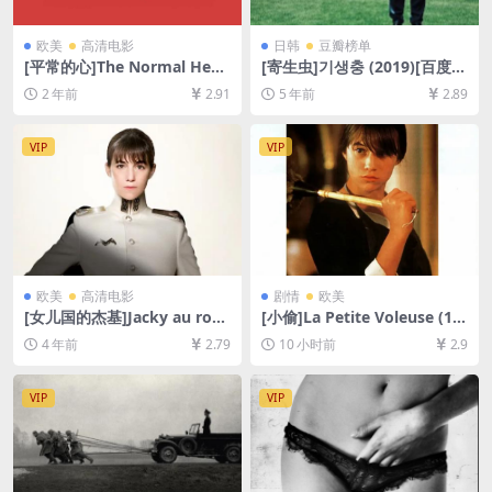
欧美
高清电影
日韩
豆瓣榜单
[平常的心]The Normal Hear
[寄生虫]기생충 (2019)[百度网
t (2014)[百度网盘+夸克网盘1
盘+夸克网盘+迅雷云盘资源10
2 年前
2.91
5 年前
2.89
080P超清未删减资源][网盘在
80P超清未删减][MP4/8.5GB]
线播放/下载][MP4/9.8GB][中
[韩语中字]
文字幕]
VIP
VIP
欧美
高清电影
剧情
欧美
[女儿国的杰基]Jacky au roya
[小偷]La Petite Voleuse (19
ume des filles (2014)[百度
88)[百度网盘+夸克网盘1080P
4 年前
2.79
10 小时前
2.9
网盘+迅雷云盘资源1080P超
超清未删减资源][网盘在线播
清未删减][MP4/5.2GB][中英
放/下载][MP4/7.3GB][中文字
字幕]
幕]
VIP
VIP