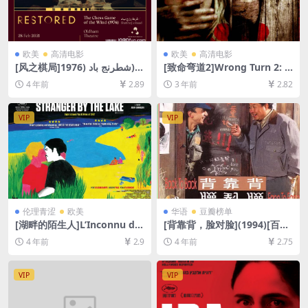
欧美
高清电影
欧美
高清电影
[风之棋局]شطرنج باد (1976)
[致命弯道2]Wrong Turn 2: D
[百度网盘+迅雷云盘资源1080
ead End (2007)[百度网盘+迅
4 年前
2.89
3 年前
2.82
P超清未删减][MP4/6GB][中
雷云盘资源1080P超清未删减]
文字幕]
[MP4/6GB][中英字幕]
VIP
VIP
伦理青涩
欧美
华语
豆瓣榜单
[湖畔的陌生人]L’Inconnu du
[背靠背，脸对脸](1994)[百度
lac (2013)[百度网盘+迅雷云
网盘+迅雷云盘资源1080P超
4 年前
2.9
4 年前
2.75
盘资源1080P超清未删减][MP
清未删减][MP4/9.2GB][中文
4/5.9GB][原声中文字幕]【手
字幕]
机无法在线播放，请下载防和
VIP
VIP
谐压缩包（含解压密码）】