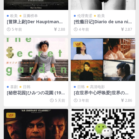
欧美
豆瓣榜单
伦理青涩
欧美
[冒牌上尉]Der Hauptmann
[性瘾日记]Diario de una nin
(2017)[百度网盘+迅雷云盘资
fómana (2008)[百度网盘+迅
5 年前
2.88
4 年前
2.87
源1080P超清未删减][MP4/7.
雷云盘资源1080P超清未删减]
8GB][中德字幕]
[MP4/6GB][原声中字]【手机
无法在线播放，请下载防和谐
VIP
压缩包（含解压密码）】
喜剧
日韩
日韩
高清电影
[秘密花园]ひみつの花園 (199
[在世界中心呼唤爱]世界の中
7)[百度网盘+夸克网盘1080P
心で、愛をさけぶ (2004)[百
5 天前
3 年前
2.86
超清未删减资源][网盘在线播
度网盘+迅雷云盘资源1080P
放/下载][MP4/5.6GB][中文字
超清未删减][MP4/8GB][日语
幕]
中字]
VIP