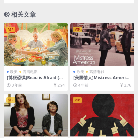
资源][网盘在线播放/下载][MP4/8.3GB][中文字幕]
相关文章
VIP
VIP
欧美
高清电影
欧美
高清电影
[博很恐惧]Beau is Afraid (20
[美国情人]Mistress America
23)[百度网盘+迅雷云盘资源1
(2015)[百度网盘+迅雷云盘资
3 年前
2.94
4 年前
2.76
080P超清未删减][MP4/10G
源1080P超清未删减][MP4/5.
B][中英字幕]
4GB][中英字幕]
VIP
VIP