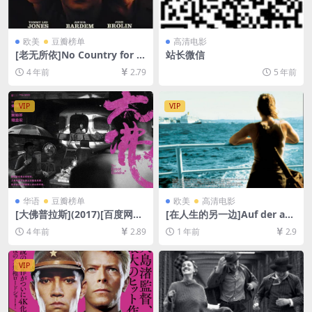
欧美
豆瓣榜单
高清电影
[老无所依]No Country for O
站长微信
ld Men (2007)[百度网盘+迅
4 年前
2.79
5 年前
雷云盘资源1080P超清未删减]
[MP4/7.8GB][中英字幕]
VIP
VIP
华语
豆瓣榜单
欧美
高清电影
[大佛普拉斯](2017)[百度网盘
[在人生的另一边]Auf der an
+夸克网盘+迅雷云盘资源1080
deren Seite (2007)[百度网盘
4 年前
2.89
1 年前
2.9
P超清未删减][MP4/7.2GB][中
+夸克网盘1080P超清未删减
文字幕]
资源][网盘在线播放/下载][MP
4/8.2GB][中文字幕]
VIP