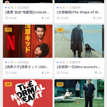
欧美
高清电影
欧美
豆瓣榜单
[逃离“自由”电影院]Ucieczka
[水形物语]The Shape of Wat
z kina ‘Wolność’ (1990)[百
er (2017)[百度网盘+迅雷云盘
4 年前
2.87
4 年前
2.89
度网盘+迅雷云盘资源1080P
资源1080P超清未删减][MP4/
超清未删减][MP4/5.2GB][中
7.9GB][中英字幕]
文字幕]
VIP
VIP
日韩
高清电影
欧美
豆瓣榜单
[浅草小子]浅草キッド (2021)
[永恒和一日]Μια αιωνιότητ
[百度网盘+迅雷云盘资源1080
α και μια μερα (1998)[百度
5 年前
2.85
4 年前
2.9
P超清未删减][MP4/8.0GB][日
网盘+夸克网盘+迅雷云盘资源
语中字]
1080P超清未删减][MP4/8.5G
B][中文字幕]
VIP
VIP