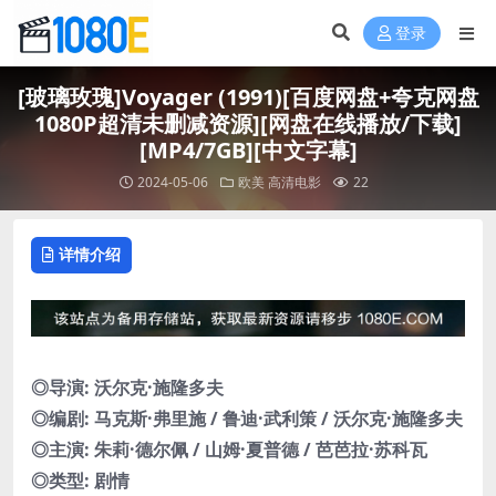
登录
[玻璃玫瑰]Voyager (1991)[百度网盘+夸克网盘
1080P超清未删减资源][网盘在线播放/下载]
[MP4/7GB][中文字幕]
2024-05-06
欧美
高清电影
22
详情介绍
◎导演: 沃尔克·施隆多夫
◎编剧: 马克斯·弗里施 / 鲁迪·武利策 / 沃尔克·施隆多夫
◎主演: 朱莉·德尔佩 / 山姆·夏普德 / 芭芭拉·苏科瓦
◎类型: 剧情