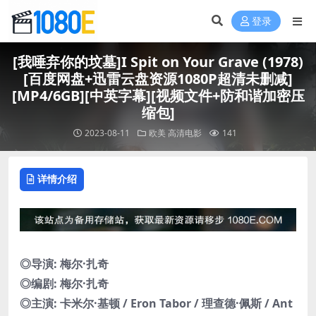
登录
[我唾弃你的坟墓]I Spit on Your Grave (1978)
[百度网盘+迅雷云盘资源1080P超清未删减]
[MP4/6GB][中英字幕][视频文件+防和谐加密压
缩包]
2023-08-11
欧美
高清电影
141
详情介绍
◎导演: 梅尔·扎奇
◎编剧: 梅尔·扎奇
◎主演: 卡米尔·基顿 / Eron Tabor / 理查德·佩斯 / Ant