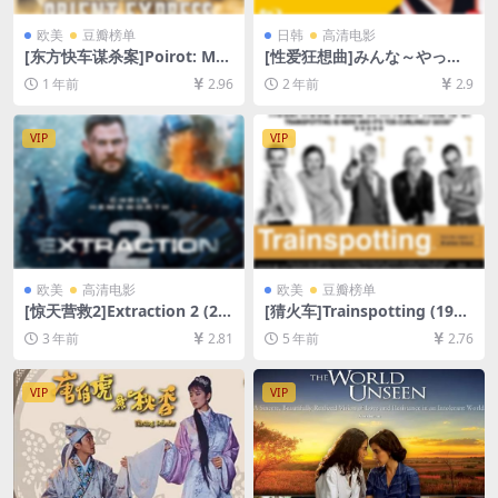
欧美
豆瓣榜单
日韩
高清电影
[东方快车谋杀案]Poirot: Mur
[性爱狂想曲]みんな～やって
der on the Orient Express
るか！ (1994)[百度网盘+夸克
1 年前
2.96
2 年前
2.9
(2010)[百度网盘+夸克网盘10
网盘1080P超清未删减资源]
80P超清未删减资源][网盘在
[网盘在线播放/下载][MP4/6.
线播放/下载][MP4/6GB][中英
9GB][中文字幕]
VIP
VIP
字幕]
欧美
高清电影
欧美
豆瓣榜单
[惊天营救2]Extraction 2 (20
[猜火车]Trainspotting (199
23)[百度网盘+迅雷云盘资源1
6)[百度网盘+迅雷云盘资源10
3 年前
2.81
5 年前
2.76
080P超清未删减][MP4/7GB]
80P超清未删减][MP4/6.1GB]
[中文字幕]
[中英字幕]
VIP
VIP