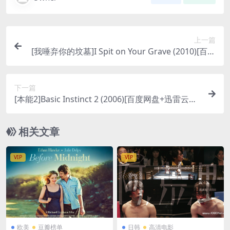
上一篇
[我唾弃你的坟墓]I Spit on Your Grave (2010)[百度
网盘+迅雷云盘资源1080P超清未删减][MP4/6GB]
[中英字幕]
下一篇
[本能2]Basic Instinct 2 (2006)[百度网盘+迅雷云盘
资源1080P超清未删减][MP4/7GB][中英字幕]
相关文章
VIP
VIP
欧美
豆瓣榜单
日韩
高清电影