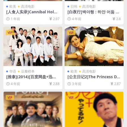
欧美
高清电影
日韩
高清电影
[人食人实录]Cannibal Holoc
[白夜行]백야행 : 하얀 어둠 속
aust (1980)[百度网盘+夸克网
을 걷다 (2009)[百度网盘+迅
1 年前
2.97
4 年前
2.8
盘1080P超清未删减资源][网
雷云盘资源1080P超清未删减]
盘在线播放/下载][MP4/6.8G
[MP4/8.5GB][韩语中字]
B][中文字幕]
VIP
VIP
华语
豆瓣榜单
欧美
高清电影
[推拿](2014)[百度网盘+迅雷
[公主日记2]The Princess Dia
云盘资源1080P超清未删减]
ries 2: Royal Engagement
4 年前
2.88
3 年前
2.87
[MP4/7GB][中文字幕]
(2004)[百度网盘+迅雷云盘资
源1080P超清未删减][MP4/8
GB][中英字幕]
VIP
VIP