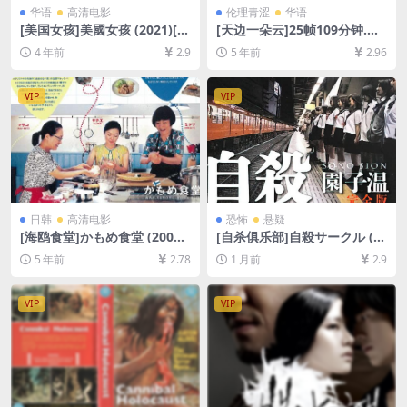
华语
高清电影
伦理青涩
华语
[美国女孩]美國女孩 (2021)[百
[天边一朵云]25帧109分钟.与2
度网盘+迅雷云盘资源1080P
4帧114分钟版本内容一致.天
4 年前
2.9
5 年前
2.96
超清未删减][MP4/5.8GB][中
邊一朵雲 (2005)[百度网盘+夸
文字幕]
克网盘+迅雷云盘资源D9原盘
高清未删减][MP4/5.4GB][原
VIP
VIP
声中字]【手机无法在线播放，
请下载防和谐压缩包（含解压
密码）】
日韩
高清电影
恐怖
悬疑
[海鸥食堂]かもめ食堂 (2006)
[自杀俱乐部]自殺サークル (2
[百度网盘+迅雷云盘资源1080
002)[百度网盘+夸克网盘1080
5 年前
2.78
1 月前
2.9
P超清未删减][MP4/5.9GB][日
P超清未删减资源][网盘在线播
语中字]
放/下载][MP4/6.8GB][中文字
幕]
VIP
VIP