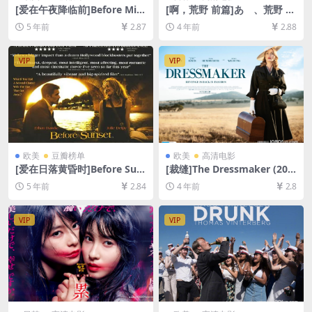
[爱在午夜降临前]Before Mid
[啊，荒野 前篇]あゝ、荒野 前
night (2013)[百度网盘+迅雷
篇 (2017)[百度网盘+迅雷云盘
5 年前
2.87
4 年前
2.88
云盘资源1080P超清未删减]
资源1080P超清未删减][MP4/
[MP4/6.9GB][中英字幕]
10GB][日语中字]
VIP
VIP
欧美
豆瓣榜单
欧美
高清电影
[爱在日落黄昏时]Before Sun
[裁缝]The Dressmaker (201
set (2004)[百度网盘+迅雷云
5)[百度网盘+迅雷云盘资源10
5 年前
2.84
4 年前
2.8
盘资源1080P超清未删减][MP
80P超清未删减][MP4/7.5GB]
4/5.1GB][中英字幕]
[中英字幕]
VIP
VIP