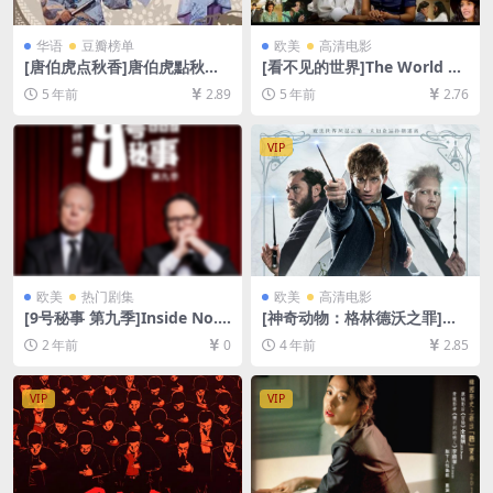
华语
豆瓣榜单
欧美
高清电影
[唐伯虎点秋香]唐伯虎點秋香
[看不见的世界]The World U
(1993)[百度网盘+迅雷云盘资
nseen (2007)[百度网盘+迅雷
5 年前
2.89
5 年前
2.76
源1080P超清未删减][MP4/6.
云盘资源1080P超清未删减]
6GB][粤语中字]
[MP4/3.1GB][中英字幕]
VIP
欧美
热门剧集
欧美
高清电影
[9号秘事 第九季]Inside No. 9
[神奇动物：格林德沃之罪]加
Season 9 (2024)[百度网盘
长版 Fantastic Beasts: The
2 年前
0
4 年前
2.85
+夸克网盘1080P超清未删减
Crimes of Grindelwald (201
资源][网盘在线播放/下载][MP
8)[百度网盘+迅雷云盘资源10
4/4.6GB][中文字幕]
80P超清未删减][MP4/9.1GB]
VIP
VIP
[中英字幕]