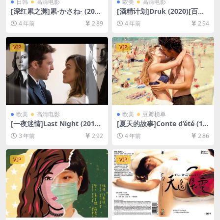
日韩
高清电影
欧美
高清电影
[深红累之渊]累-かさね- (201
[酒精计划]Druk (2020)[百度
8)[百度网盘+迅雷云盘资源10
网盘+迅雷云盘资源1080P超
4 年前
2.89
4 年前
2.94
80P超清未删减][MP4/7.2GB]
清未删减][MP4/8GB][中英字
[日语中字]
幕]
VIP
VIP
欧美
高清电影
欧美
豆瓣榜单
[一夜迷情]Last Night (2010)
[夏天的故事]Conte d’été (19
[百度网盘+夸克网盘1080P超
96)[百度网盘+迅雷云盘资源1
3 年前
2.92
4 年前
2.86
清未删减资源][网盘在线播放/
080P超清未删减][MP4/6GB]
下载][MP4/5.9GB][中文字幕]
[中文字幕]
VIP
VIP