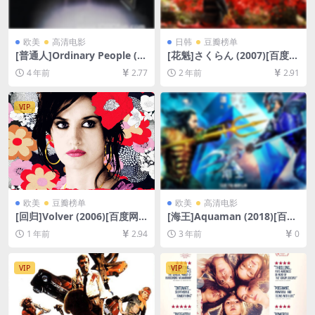
欧美
高清电影
日韩
豆瓣榜单
[普通人]Ordinary People (1
[花魁]さくらん (2007)[百度网
980)[百度网盘+迅雷云盘资源
盘+夸克网盘1080P超清未删
4 年前
2.77
2 年前
2.91
1080P超清未删减][MP4/8G
减资源][网盘在线播放/下载]
B][中文字幕]
[MP4/7GB][中文字幕]
VIP
欧美
豆瓣榜单
欧美
高清电影
[回归]Volver (2006)[百度网
[海王]Aquaman (2018)[百度
盘+夸克网盘1080P超清未删
网盘+夸克网盘1080P超清未
1 年前
2.94
3 年前
0
减资源][网盘在线播放/下载]
删减资源][网盘在线播放/下
[MP4/8.5GB][中文字幕]
载][MP4/10GB][中英字幕]
VIP
VIP