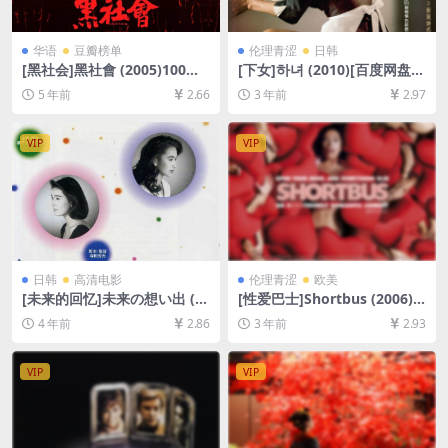
华语
豆瓣榜单
伦理青涩
日韩
[黑社会]黑社會 (2005)100mi
[下女]하녀 (2010)[百度网盘
n[百度网盘+迅雷云盘资源108
+迅雷云盘资源1080P超清未
5 年前
2.66
3 年前
2.97
0P超清未删减][MP4/6.5GB]
删减][MP4/6GB][韩语中字]
[粤语中字]
VIP
VIP
日韩
高清电影
伦理青涩
欧美
[未来的回忆]未来の想い出 (1
[性爱巴士]Shortbus (2006)
992)[百度网盘+迅雷云盘资源
[百度网盘+迅雷云盘资源1080
4 年前
2.86
3 年前
2.93
1080P超清未删减][MP4/7.6G
P超清未删减][MP4/6GB][中
B][日语中字]
英字幕]【手机无法在线播放，
请下载防和谐压缩包（含解压
VIP
VIP
密码）】