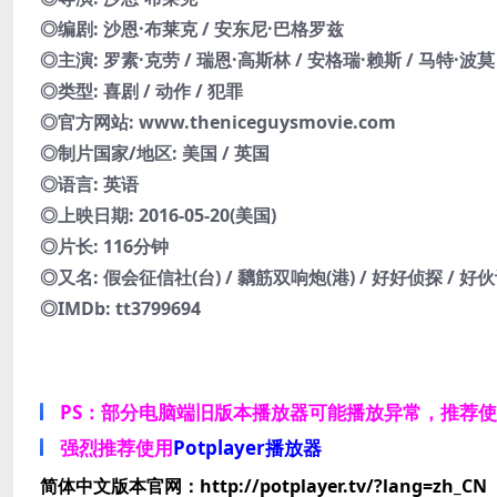
◎编剧: 沙恩·布莱克 / 安东尼·巴格罗兹
◎主演: 罗素·克劳 / 瑞恩·高斯林 / 安格瑞·赖斯 / 马特·波莫
◎类型: 喜剧 / 动作 / 犯罪
◎官方网站: www.theniceguysmovie.com
◎制片国家/地区: 美国 / 英国
◎语言: 英语
◎上映日期: 2016-05-20(美国)
◎片长: 116分钟
◎又名: 假会征信社(台) / 黐筋双响炮(港) / 好好侦探 / 好伙
◎IMDb: tt3799694
PS：部分电脑端旧版本播放器可能播放异常，推荐
强烈推荐使用
Potplayer播放器
简体中文版本官网：http://potplayer.tv/?lang=zh_CN