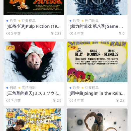
欧美
豆瓣榜单
欧美
热门剧集
[低俗小说]Pulp Fiction (199
[权力的游戏 第八季]Game of
4)[百度网盘+迅雷云盘资源10
Thrones Season 8 (2019)[百
5 年前
2.88
4 年前
0
80P超清未删减][MP4/10GB]
度网盘+迅雷云盘+阿里云盘资
[中英字幕]
源1080P超清未删减][MP4/19
GB][中英字幕]
VIP
VIP
日韩
高清电影
欧美
豆瓣榜单
[三角草的春天]ミスミソウ (2
[雨中曲]Singin’ in the Rain
018)[百度网盘+夸克网盘1080
(1952)[百度网盘+迅雷云盘资
7 月前
2.9
4 年前
2.8
P超清未删减资源][网盘在线播
源1080P超清未删减][MP4/6.
放/下载][MP4/7.8GB][中文字
7GB][中英字幕]
幕]
VIP