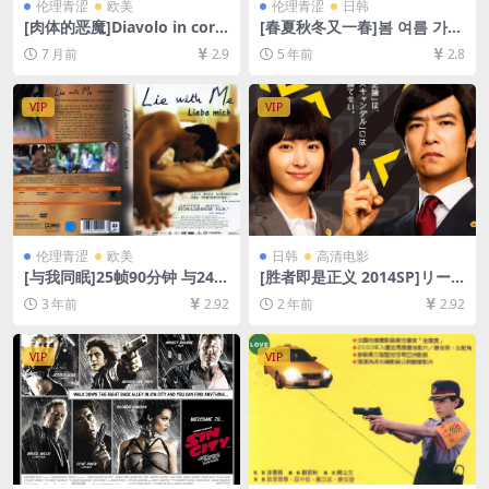
伦理青涩
欧美
伦理青涩
日韩
[肉体的恶魔]Diavolo in corp
[春夏秋冬又一春]봄 여름 가을
o (1986)[百度网盘+夸克网盘1
겨울 그리고 봄 (2003)[百度网
7 月前
2.9
5 年前
2.8
080P超清未删减资源][网盘在
盘+迅雷云盘资源1080P超清
线播放/下载][MP4/7.7GB][中
未删减][MP4/6.4GB][韩语中
文字幕]
字]
VIP
VIP
伦理青涩
欧美
日韩
高清电影
[与我同眠]25帧90分钟 与24帧
[胜者即是正义 2014SP]リー
93分钟版本一致 Lie with Me
ガルハイ・スペシャル (2014)
3 年前
2.92
2 年前
2.92
(2005)[百度网盘+夸克网盘
[百度网盘+夸克网盘1080P超
+迅雷云盘资源1080P超清未
清未删减资源][网盘在线播放/
删减][MP4/5GB][中英字幕]
下载][MP4/7.2GB][中文字幕]
VIP
VIP