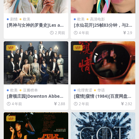
剧情
欧美
欧美
高清电影
[男神与女神的罗曼史]Les am
[水仙花开]25帧83分钟，与24
ours d’Astrée et de Célado
帧85分钟版本内容一致 Naiss
2 周前
4 年前
2.9
n (2007)[百度网盘+夸克网盘1
ance des pieuvres (2007)[百
080P超清未删减资源][网盘在
度网盘+迅雷云盘资源1080P
线播放/下载][MP4/7.2GB][中
超清未删减][MP4/5GB][中英
VIP
VIP
文字幕]
字幕]
欧美
豆瓣榜单
伦理青涩
华语
[唐顿庄园]Downton Abbey
[窥情]窺情 (1984)[百度网盘
(2019)[百度网盘+迅雷云盘资
+夸克网盘1080P超清未删减
4 年前
2.88
2 年前
2.92
源1080P超清未删减][MP4/7.
资源][网盘在线播放/下载][MP
8GB][中英字幕]
4/7.4GB][中文字幕]
VIP