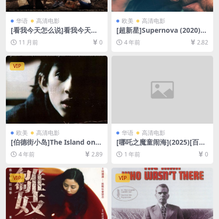
华语
高清电影
欧美
高清电影
[看我今天怎么说]看我今天怎
[超新星]Supernova (2020)
麼說 (2024)[百度网盘+夸克网
[百度网盘+迅雷云盘资源1080
11 月前
0
4 年前
2.82
盘1080P超清未删减资源][网
P超清未删减][MP4/5.8GB][中
盘在线播放/下载][MP4/4.4G
文字幕]
B][粤语中字]
VIP
欧美
高清电影
华语
高清电影
[伯德街小岛]The Island on B
[哪吒之魔童闹海](2025)[百度
ird Street (1997)[百度网盘
网盘+夸克网盘4K/1080P超清
4 年前
2.89
1 年前
0
+迅雷云盘资源1080P超清未
未删减资源][网盘在线播放/下
删减][MP4/6.6GB][中文字幕]
载][MP4/MKV][中文字幕]
VIP
VIP