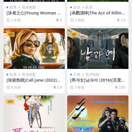
欧美
高清电影
历史
欧美
[泳者之心]Young Woman a
[杀戮演绎]The Act of Killing
nd the Sea (2024)[百度网盘
(2012)[百度网盘+夸克网盘10
2 年前
0
3 周前
2.9
+夸克网盘1080P超清未删减
80P超清未删减资源][网盘在
资源][网盘在线播放/下载][MP
线播放/下载][MP4/11GB][中
4/7.3GB][官方中英字幕]
文字幕]
VIP
VIP
欧美
高清电影
日韩
高清电影
[珍妮热线]Call Jane (2022)
[男与女]남과여 (2016)[百度网
[百度网盘+夸克网盘1080P超
盘+迅雷云盘资源1080P超清
6 月前
2.9
5 年前
2.85
清未删减资源][网盘在线播放/
未删减][MP4/6.6GB][韩语中
下载][MP4/7.7GB][中文字幕]
字]
VIP