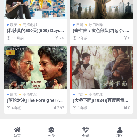
欧美
高清电影
日韩
热门剧集
[和莎莫的500天](500) Days o
[寄生兽：灰色部队]기생수: 더
f Summer (2009)[百度网盘
그레이 (2024)[百度网盘+夸克
11 月前
2.9
2 年前
0
+夸克网盘1080P超清未删减
网盘1080P超清未删减资源]
资源][网盘在线播放/下载][MP
[网盘在线播放/下载][MP4/17
4/6.3GB][中英字幕]
GB][中文字幕]
VIP
欧美
高清电影
华语
高清电影
[英伦对决]The Foreigner (20
[大桥下面](1984)[百度网盘
17)[百度网盘+迅雷云盘资源1
+夸克网盘1080P超清未删减
4 年前
2.93
1 年前
0
080P超清未删减][MP4/7GB]
资源][网盘在线播放/下载][MP
[中英字幕]
4/6.8GB][中文字幕]
首页
分类
会员
我的