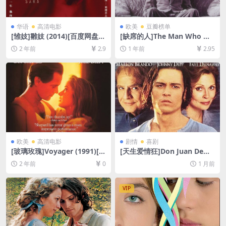
华语
高清电影
欧美
豆瓣榜单
[雏妓]雛妓 (2014)[百度网盘
[缺席的人]The Man Who Wa
+夸克网盘1080P超清未删减
sn’t There (2001)[百度网盘
2 年前
2.9
1 年前
2.95
资源][网盘在线播放/下载][MP
+夸克网盘1080P超清未删减
4/6GB][粤语中字]
资源][网盘在线播放/下载][MP
4/8GB][中文字幕]
欧美
高清电影
剧情
喜剧
[玻璃玫瑰]Voyager (1991)[百
[天生爱情狂]Don Juan DeMa
度网盘+夸克网盘1080P超清
rco (1994)[百度网盘+夸克网
2 年前
0
1 月前
未删减资源][网盘在线播放/下
盘1080P超清未删减资源][网
载][MP4/7GB][中文字幕]
盘在线播放/下载][MP4/6.2G
B][中英字幕]
VIP