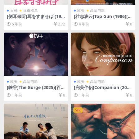
日韩
豆瓣榜单
欧美
高清电影
[侧耳倾听]耳をすませば (199
[壮志凌云]Top Gun (1986)[百
5)[百度网盘+迅雷云盘资源10
度网盘+迅雷云盘资源1080P
5 年前
2.72
4 年前
0
80P超清未删减][MP4/5.7GB]
超清未删减][MP4/6.8GB][中
[日语中字]
英字幕]
欧美
高清电影
欧美
高清电影
[峡谷]The Gorge (2025)[百度
[完美伴侣]Companion (202
网盘+夸克网盘1080P超清未
5)[百度网盘+夸克网盘1080P
1 年前
0
1 年前
0
删减资源][网盘在线播放/下
超清未删减资源][网盘在线播
载][MP4/9GB][中英字幕]
放/下载][MP4/3GB][中英字
幕]
VIP