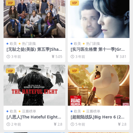
VIP
VIP
欧美
热门剧集
欧美
热门剧集
[无耻之徒(美版) 第五季]Sha
[实习医生格蕾 第十一季]Gre
meless Season 5 (2015)[百
y’s Anatomy Season 11 (20
3 年前
5.05
3 年前
3.81
度网盘+夸克网盘1080P超清
14)[百度网盘+夸克网盘1080P
未删减资源][网盘在线播放/下
超清未删减资源][网盘在线播
载][MP4/33GB][中英字幕]
放/下载][MP4/70GB][奈飞官
VIP
VIP
方中字]
欧美
豆瓣榜单
欧美
豆瓣榜单
[八恶人]The Hateful Eight
[超能陆战队]Big Hero 6 (201
(2015)[百度网盘+夸克网盘10
4)[百度网盘+迅雷云盘资源10
2 年前
2.8
5 年前
2.8
80P超清未删减资源][网盘在
80P超清未删减][MP4/6.6GB]
线播放/下载][MP4/16GB][中
[中英字幕]