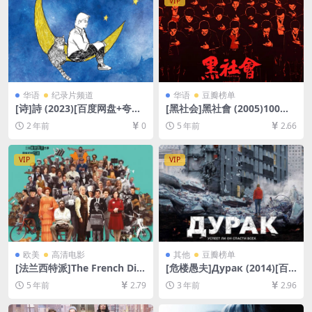
VIP
华语
纪录片频道
华语
豆瓣榜单
[诗]詩 (2023)[百度网盘+夸克
[黑社会]黑社會 (2005)100mi
网盘1080P超清未删减资源]
n[百度网盘+迅雷云盘资源108
2 年前
0
5 年前
2.66
[网盘在线播放/下载][MP4/2.
0P超清未删减][MP4/6.5GB]
8GB][繁体中文字幕]
[粤语中字]
VIP
VIP
欧美
高清电影
其他
豆瓣榜单
[法兰西特派]The French Dis
[危楼愚夫]Дурак (2014)[百
patch (2021)[百度网盘+迅雷
度网盘+夸克网盘1080P超清
5 年前
2.79
3 年前
2.96
云盘资源1080P超清未删减]
未删减资源][网盘在线播放/下
[MP4/6.7GB][原声中字]
载][MP4/7.6GB][中文字幕]