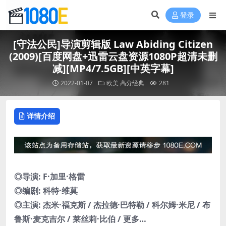
登录
[守法公民]导演剪辑版 Law Abiding Citizen
(2009)[百度网盘+迅雷云盘资源1080P超清未删
减][MP4/7.5GB][中英字幕]
2022-01-07
欧美
高分经典
281
详情介绍
◎导演: F·加里·格雷
◎编剧: 科特·维莫
◎主演: 杰米·福克斯 / 杰拉德·巴特勒 / 科尔姆·米尼 / 布
鲁斯·麦克吉尔 / 莱丝莉·比伯 / 更多…