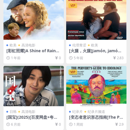
英字幕]
VIP
欧美
高清电影
伦理青涩
欧美
[彩虹照耀]A Shine of Rainbo
[火腿，火腿]Jamón, jamón
ws (2009)[百度网盘+夸克网
(1992)完整版[百度网盘+迅雷
1 年前
0
5 年前
2.83
盘1080P超清未删减资源][网
云盘资源1080P超清未删减]
盘在线播放/下载][MP4/6.5G
[MP4/5.9GB][原声中字]【视
B][中英字幕]
频文件+防和谐压缩包（含解
VIP
压密码）】
日韩
高清电影
纪录片
纪录片频道
[国宝](2025)[百度网盘+夸克
[变态者意识形态指南]The Per
网盘1080P超清未删减资源]
vert’s Guide to Ideology (2
6 月前
0
1 周前
2.9
[网盘在线播放/下载][MKV/6G
013)[百度网盘+夸克网盘1080