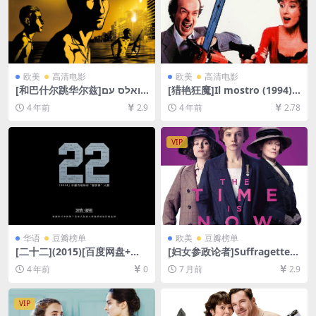
欧美
高清电影
欧美
高清电影
[和巴什尔跳华尔兹]ואלס עם
[猎艳狂魔]Il mostro (1994)
באשיר (2008)[百度网盘+迅雷
[百度网盘+迅雷云盘资源1080
4 年前
2.9
4 年前
2.78
云盘资源1080P超清未删减]
P超清未删减][MP4/7.4GB][中
[MP4/GB][中文字幕]
文字幕]
VIP
华语
豆瓣榜单
欧美
豆瓣榜单
[二十二](2015)[百度网盘+迅
[妇女参政论者]Suffragette
雷云盘资源1080P超清未删减]
(2015)[百度网盘+夸克网盘10
4 年前
0
7 月前
2.9
[MP4/3.8GB][中文字幕]
80P超清未删减资源][网盘在
线播放/下载][MP4/8.8GB][中
英字幕]
VIP