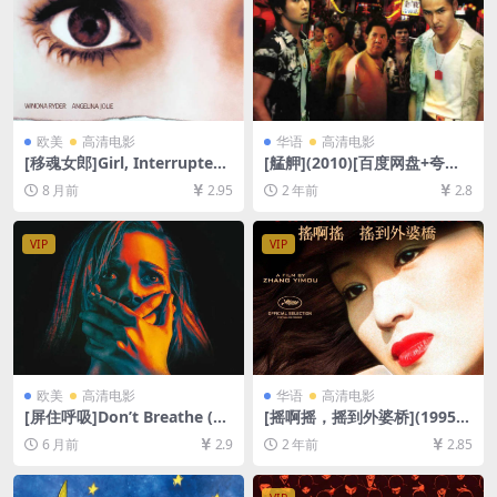
欧美
高清电影
华语
高清电影
[移魂女郎]Girl, Interrupted
[艋舺](2010)[百度网盘+夸克
(1999)[百度网盘+夸克网盘10
网盘1080P超清未删减资源]
8 月前
2.95
2 年前
2.8
80P超清未删减资源][网盘在
[网盘在线播放/下载][MP4/8G
线播放/下载][MP4/9.3GB][中
B][中文字幕]
英字幕]
VIP
VIP
欧美
高清电影
华语
高清电影
[屏住呼吸]Don’t Breathe (20
[摇啊摇，摇到外婆桥](1995)
16)[百度网盘+夸克网盘1080P
[百度网盘+夸克网盘1080P超
6 月前
2.9
2 年前
2.85
超清未删减资源][网盘在线播
清未删减资源][网盘在线播放/
放/下载][MP4/5.8GB][中英字
下载][MP4/6.7GB][中文字幕]
幕]