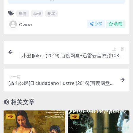
剧情
动作
犯罪
Owner
分享
收藏
上一篇
[小丑]Joker (2019)[百度网盘+迅雷云盘资源1080P
超清未删减][MP4/7.7GB][中英字幕]
下一篇
[杰出公民]El ciudadano ilustre (2016)[百度网盘
+夸克网盘+迅雷云盘资源1080P超清未删减][MP4/
7.5GB][原声中字]
相关文章
VIP
VIP