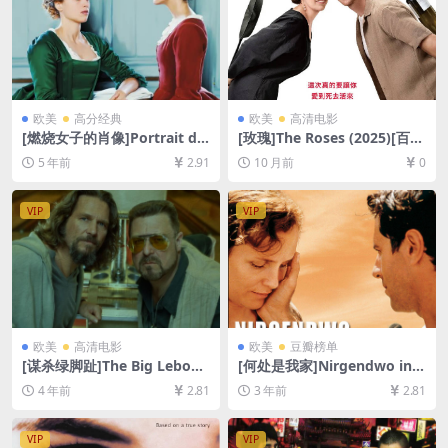
欧美
高分经典
欧美
高清电影
[燃烧女子的肖像]Portrait de
[玫瑰]The Roses (2025)[百度
la jeune fille en feu (2019)
网盘+夸克网盘1080P超清未
5 年前
2.91
10 月前
0
[百度网盘+迅雷云盘资源1080
删减资源][网盘在线播放/下
P超清未删减][MP4/6.5GB][中
载][MP4/8.8GB][中文字幕]
英字幕]【视频文件+防和谐压
VIP
VIP
缩包（含解压密码）】
欧美
高清电影
欧美
豆瓣榜单
[谋杀绿脚趾]The Big Lebows
[何处是我家]Nirgendwo in A
ki (1998)[百度网盘+迅雷云盘
frika (2001)[百度网盘+迅雷
4 年前
2.81
3 年前
2.81
资源1080P超清未删减][MP4/
云盘资源1080P超清未删减]
7.6GB][中英字幕]
[MP4/8GB][中文字幕]
VIP
VIP