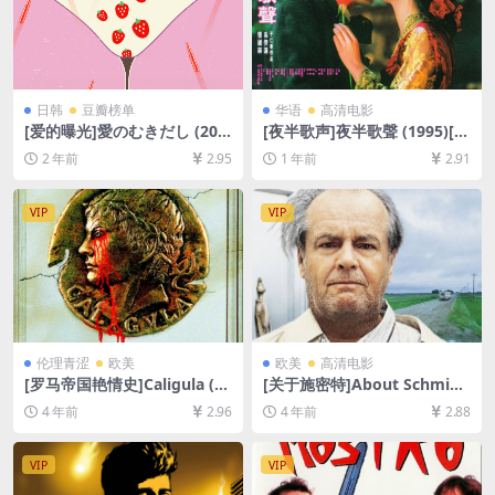
日韩
豆瓣榜单
华语
高清电影
[爱的曝光]愛のむきだし (200
[夜半歌声]夜半歌聲 (1995)[百
8)[百度网盘+夸克网盘1080P
度网盘+夸克网盘1080P超清
2 年前
2.95
1 年前
2.91
超清未删减资源][网盘在线播
未删减资源][网盘在线播放/下
放/下载][MP4/15GB][中文字
载][MP4/6.8GB][粤语原声中
幕]
字]
VIP
VIP
伦理青涩
欧美
欧美
高清电影
[罗马帝国艳情史]Caligula (19
[关于施密特]About Schmidt
79)[百度网盘+迅雷云盘+夸克
(2002)[百度网盘+迅雷云盘资
4 年前
2.96
4 年前
2.88
网盘资源1080P超清未删减]
源1080P超清未删减][MP4/7.
[MP4/10GB][中英字幕]【手
6GB][中英字幕]
机无法在线播放，请下载防和
VIP
VIP
谐压缩包（含解压密码）】