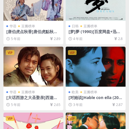
华语
豆瓣榜单
日韩
豆瓣榜单
[唐伯虎点秋香]唐伯虎點秋香
[梦]夢 (1990)[百度网盘+迅雷
(1993)[百度网盘+迅雷云盘资
云盘资源1080P超清][MP4/7
5 年前
2.89
4 年前
2.8
源1080P超清未删减][MP4/6.
GB][中文字幕]
6GB][粤语中字]
VIP
VIP
华语
豆瓣榜单
欧美
豆瓣榜单
[大话西游之大圣娶亲]西遊記
[对她说]Hable con ella (200
大結局之仙履奇緣 (1995)[百
2)[百度网盘+迅雷云盘资源10
5 年前
2.65
3 年前
2.87
度网盘+迅雷云盘资源1080P
80P超清未删减][MP4/6.7GB]
超清未删减][MP4/6.4GB][粤
[中英字幕]
语中字]
VIP
VIP