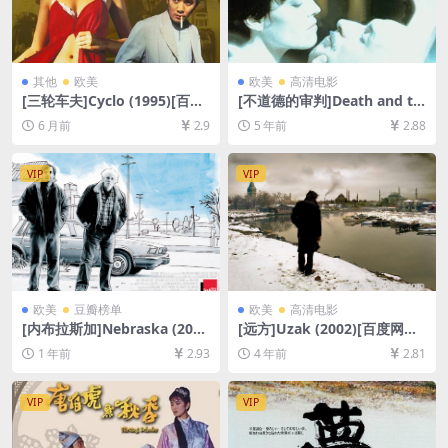
其他
欧美
欧美
高清电影
[三轮车夫]Cyclo (1995)[百度
[不道德的审判]Death and th
网盘+夸克网盘1080P超清未
e Maiden (1994)[百度网盘
6 月前
2.9
5 年前
2.88
删减资源][网盘在线播放/下
+夸克网盘+迅雷云盘资源1080
载][MP4/7.7GB][中文字幕]
P超清未删减][MP4/6.5GB][中
英字幕]
VIP
VIP
欧美
豆瓣榜单
欧美
高清电影
[内布拉斯加]Nebraska (201
[远方]Uzak (2002)[百度网盘
3)[百度网盘+夸克网盘1080P
+迅雷云盘资源1080P超清未
1 年前
2.93
4 年前
2.81
超清未删减资源][网盘在线播
删减][MP4/7GB][中文字幕]
放/下载][MP4/7.5GB][中英字
幕]
VIP
VIP