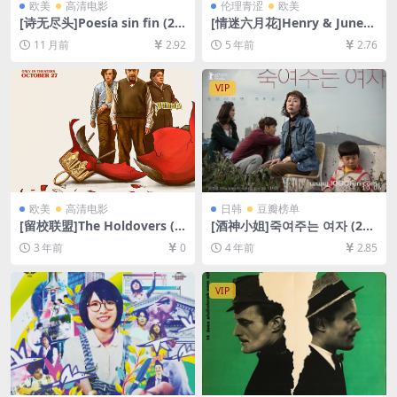
欧美
高清电影
伦理青涩
欧美
[诗无尽头]Poesía sin fin (20
[情迷六月花]Henry & June
16)[百度网盘+夸克网盘+迅雷
(1990)[百度网盘+迅雷云盘资
11 月前
2.92
5 年前
2.76
云盘资源1080P超清未删减]
源1080P超清未删减][MP4/6.
[MP4/8GB][中文字幕]
9GB][中英字幕]【视频文件
+防和谐压缩包（含解压密
VIP
码）】
欧美
高清电影
日韩
豆瓣榜单
[留校联盟]The Holdovers (2
[酒神小姐]죽여주는 여자 (201
023)[百度网盘+夸克网盘1080
6)[百度网盘+迅雷云盘资源10
3 年前
0
4 年前
2.85
P超清未删减资源][网盘在线播
80P超清未删减][MP4/7GB]
放/下载][MP4/8.2GB][中英字
[韩语中字]
幕]
VIP