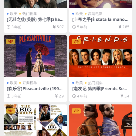
欧美
热门剧集
欧美
高清电影
[无耻之徒(美版) 第七季]Sha
[上帝之手]È stata la mano d
meless Season 7 (2016)[百
i Dio (2021)[百度网盘+迅雷云
3 年前
5.07
5 年前
2.85
度网盘+夸克网盘1080P超清
盘资源1080P超清未删减][MP
未删减资源][网盘在线播放/下
4/8.3GB][原声中字]
载][MP4/36GB][中英字幕]
VIP
VIP
欧美
豆瓣榜单
欧美
热门剧集
[欢乐谷]Pleasantville (1998)
[老友记 第四季]Friends Seas
[百度网盘+夸克网盘1080P超
on 4 (1997)[百度网盘+夸克网
3 年前
2.9
4 年前
3.4
清未删减资源][网盘在线播放/
盘资源1080P超清未删减][MP
下载][MP4/7.7GB][中文字幕]
4/31GB][中英字幕]
VIP
VIP