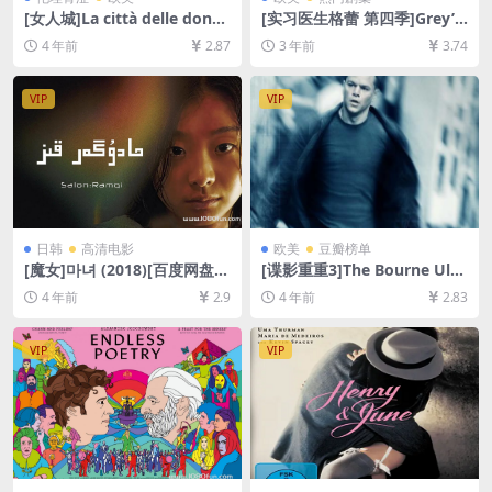
[女人城]La città delle donne
[实习医生格蕾 第四季]Grey’s
(1980)[百度网盘+迅雷云盘资
Anatomy Season 4 (2007)
4 年前
2.87
3 年前
3.74
源1080P超清未删减][MP4/8.
[百度网盘+夸克网盘1080P超
8GB][中文字幕]
清未删减资源][网盘在线播放/
下载][MP4/47GB][奈飞官方
VIP
VIP
中字]
日韩
高清电影
欧美
豆瓣榜单
[魔女]마녀 (2018)[百度网盘
[谍影重重3]The Bourne Ulti
+迅雷云盘资源1080P超清未
matum (2007)[百度网盘+迅
4 年前
2.9
4 年前
2.83
删减][MP4/7.9GB][韩语中字]
雷云盘资源1080P超清未删减]
[MP4/7.4GB][中英字幕]
VIP
VIP