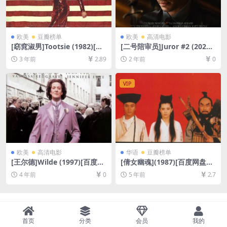
欧美
豆瓣榜单
欧美
高清电影
[窈窕淑男]Tootsie (1982)[百
[二号陪审员]Juror #2 (2024)
度网盘+夸克网盘1080P超清
[百度网盘+夸克网盘1080P超
3 年前
2.89
2 年前
0
未删减资源][网盘在线播放/下
清未删减资源][网盘在线播放/
载][MP4/7.5GB][中英字幕]
下载][MP4/7.3GB][中英字幕]
VIP
欧美
高清电影
华语
豆瓣榜单
[王尔德]Wilde (1997)[百度网
[倩女幽魂](1987)[百度网盘
盘+迅雷云盘资源1080P超清]
+迅雷云盘资源1080P超清未
4 年前
0
5 年前
2.7
[MP4/6.1GB][中文字幕]
删减][MP4/6.2GB][粤语中字]
首页
分类
会员
我的