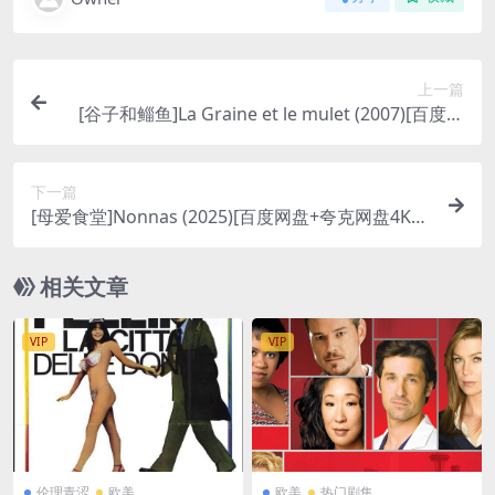
上一篇
[谷子和鲻鱼]La Graine et le mulet (2007)[百度网
盘+夸克网盘1080P超清未删减资源][网盘在线播放/
下载][MP4/9.7GB][中英字幕]
下一篇
[母爱食堂]Nonnas (2025)[百度网盘+夸克网盘4K超
清未删减资源][网盘在线播放/下载][MKV/9GB][中
英字幕]
相关文章
VIP
VIP
伦理青涩
欧美
欧美
热门剧集