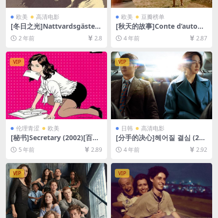
欧美
高清电影
欧美
豆瓣榜单
[冬日之光]Nattvardsgästern
[秋天的故事]Conte d’autom
a (1963)[百度网盘+夸克网盘1
ne (1998)[百度网盘+迅雷云盘
2 年前
2.8
4 年前
2.87
080P超清未删减资源][网盘在
资源1080P超清未删减][MP4/
线播放/下载][MP4/5.2GB][中
6GB][中文字幕]
文字幕]
VIP
VIP
伦理青涩
欧美
日韩
高清电影
[秘书]Secretary (2002)[百度
[分手的决心]헤어질 결심 (202
网盘+迅雷云盘资源1080P超
2)[百度网盘+迅雷云盘资源10
5 年前
2.89
4 年前
2.92
清未删减][MP4/6.6GB][中英
80P超清未删减][MP4/8GB]
字幕]
[韩语中字]
VIP
VIP