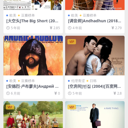
欧美
豆瓣榜单
欧美
豆瓣榜单
[大空头]The Big Short (201
[调音师]Andhadhun (2018)
5)[百度网盘+夸克网盘+迅雷云
[百度网盘+迅雷云盘资源1080
5 年前
2.85
4 年前
2.79
盘资源1080P超清未删减][MP
P超清未删减][MP4/8.8GB][中
4/8.2GB][中英字幕]
文字幕]
VIP
欧美
豆瓣榜单
伦理青涩
日韩
[安德烈·卢布廖夫]Андрей Ру
[空房间]빈집 (2004)[百度网盘
блёв (1966)[百度网盘+夸克
+迅雷云盘资源1080P超清未
6 月前
0
5 年前
2.8
网盘1080P超清未删减资源]
删减][MP4/5.2GB][韩语中字]
[网盘在线播放/下载][MP4/13
GB][中文字幕]
VIP
VIP