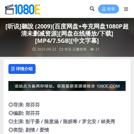
登录
[听说]聽說 (2009)[百度网盘+夸克网盘1080P超
清未删减资源][网盘在线播放/下载]
[MP4/7.5GB][中文字幕]
2025-09-22
华语
豆瓣榜单
21
详情介绍
◎导演: 郑芬芬
◎编剧: 郑芬芬
◎主演: 彭于晏 / 陈意涵 / 陈妍希 / 罗北安 / 林美秀
◎类型: 剧情 / 爱情