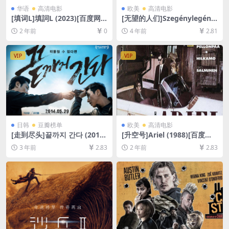
华语
高清电影
欧美
高清电影
[填词L]填詞L (2023)[百度网
[无望的人们]Szegénylegény
盘+夸克网盘1080P超清未删
ek (1966)[百度网盘+迅雷云盘
2 年前
0
4 年前
2.81
减资源][网盘在线播放/下载]
资源1080P超清未删减][MP4/
[MP4/2.7GB][粤语中字]
6GB][中文字幕]
VIP
VIP
日韩
豆瓣榜单
欧美
高清电影
[走到尽头]끝까지 간다 (2014)
[升空号]Ariel (1988)[百度网
[百度网盘+夸克网盘1080P超
盘+夸克网盘1080P超清未删
3 年前
2.83
2 年前
2.83
清未删减资源][网盘在线播放/
减资源][网盘在线播放/下载]
下载][MP4/4.5GB][韩语中字]
[MP4/4.8GB][中文字幕]