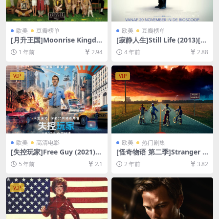
欧美
豆瓣榜单
欧美
豆瓣榜单
[月升王国]Moonrise Kingdo
[寂静人生]Still Life (2013)[百
m (2012)[百度网盘+夸克网盘
度网盘+迅雷云盘资源1080P
1 年前
2.94
4 年前
2.88
1080P超清未删减资源][网盘
超清未删减][MP4/5.7GB][中
在线播放/下载][MP4/5.9GB]
文字幕]
[中英字幕]
VIP
VIP
欧美
高清电影
欧美
热门剧集
[失控玩家]Free Guy (2021)
[怪奇物语 第二季]Stranger T
[百度网盘+迅雷云盘资源1080
hings Season 2 (2017)[百度
5 年前
2.1
2 年前
3.82
P超清未删减][MP4/7.5GB][中
网盘+夸克网盘1080P超清未
英字幕]
删减资源][网盘在线播放/下
载][MP4/29GB][中英字幕]
VIP