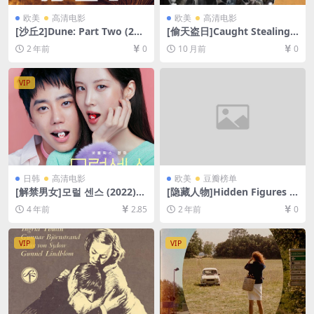
欧美
高清电影
欧美
高清电影
[沙丘2]Dune: Part Two (202
[偷天盗日]Caught Stealing
4)[百度网盘+夸克网盘1080P
(2025)[百度网盘+夸克网盘10
2 年前
0
10 月前
0
超清未删减资源][网盘在线播
80P超清未删减资源][网盘在
放/下载][MP4/9GB][中文字
线播放/下载][MP4/8.7GB][中
幕]
文字幕]
VIP
日韩
高清电影
欧美
豆瓣榜单
[解禁男女]모럴 센스 (2022)
[隐藏人物]Hidden Figures (2
[百度网盘+迅雷云盘资源1080
016)[百度网盘+夸克网盘1080
4 年前
2.85
2 年前
0
P超清未删减][MP4/7.7GB][韩
P超清未删减资源][网盘在线播
语中字]
放/下载][MP4/8.2GB][中文字
幕]
VIP
VIP