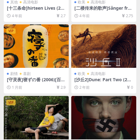
其他
高清电影
欧美
高清电影
[十三条命]hirteen Lives (202
[二楼传来的歌声]Sånger från
2)[百度网盘+迅雷云盘资源10
andra våningen (2000)[百度
4 年前
2.7
4 年前
2.75
80P超清未删减][MP4/9GB]
网盘+迅雷云盘资源1080P超
[中文字幕]
清未删减][MP4/5.7GB][中文
字幕]
VIP
剧情
喜剧
欧美
高清电影
[守灵夜]寝ずの番 (2006)[百度
[沙丘2]Dune: Part Two (202
网盘+夸克网盘1080P超清未
4)[百度网盘+夸克网盘1080P
1 月前
2.9
2 年前
0
删减资源][网盘在线播放/下
超清未删减资源][网盘在线播
载][MP4/7GB][中文字幕]
放/下载][MP4/9GB][中文字
幕]
VIP