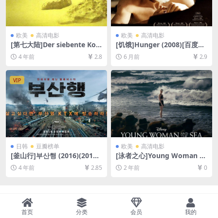
欧美
高清电影
欧美
高清电影
[第七大陆]Der siebente Kon
[饥饿]Hunger (2008)[百度网
tinent (1989)[百度网盘+迅雷
盘+夸克网盘1080P超清未删
4 年前
2.8
6 月前
2.9
云盘资源1080P超清未删减]
减资源][网盘在线播放/下载]
[MP4/6.8GB][中文字幕]
[MP4/6GB][中文字幕]
VIP
日韩
豆瓣榜单
欧美
高清电影
[釜山行]부산행 (2016)(2012)
[泳者之心]Young Woman a
[百度网盘+迅雷云盘资源1080
nd the Sea (2024)[百度网盘
4 年前
2.85
2 年前
0
P超清未删减][MP4/7.6GB][韩
+夸克网盘1080P超清未删减
语中字]
资源][网盘在线播放/下载][MP
4/7.3GB][官方中英字幕]
首页
分类
会员
我的