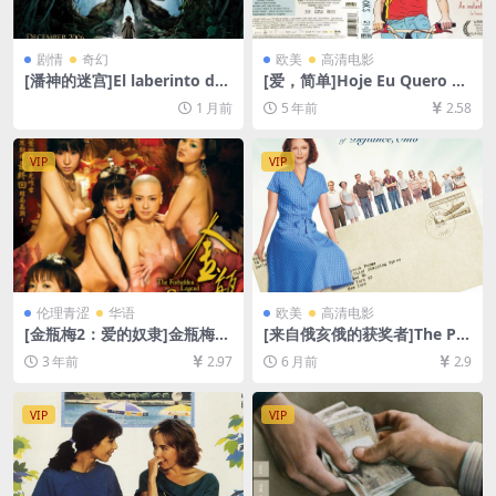
剧情
奇幻
欧美
高清电影
[潘神的迷宫]El laberinto del
[爱，简单]Hoje Eu Quero Vo
fauno (2006)[百度网盘+夸克
ltar Sozinho (2014)[百度网
1 月前
5 年前
2.58
网盘1080P超清未删减资源]
盘+迅雷云盘资源1080P超清
[网盘在线播放/下载][MP4/7.
未删减][MP4/6.0GB][中英字
7GB][中英字幕]
幕]
VIP
VIP
伦理青涩
华语
欧美
高清电影
[金瓶梅2：爱的奴隶]金瓶梅Ⅱ
[来自俄亥俄的获奖者]The Pri
愛的奴隸 (2009)[百度网盘+迅
ze Winner of Defiance, Ohi
3 年前
2.97
6 月前
2.9
雷云盘1080P超清未删减资源]
o (2005)[百度网盘+夸克网盘1
[网盘下载][MP4/5.7GB][粤语
080P超清未删减资源][网盘在
中字]【手机/平板无法在线播
线播放/下载][MP4/6.3GB][中
VIP
VIP
放，请使用电脑下载防和谐压
英字幕]
缩包（含解压密码）】