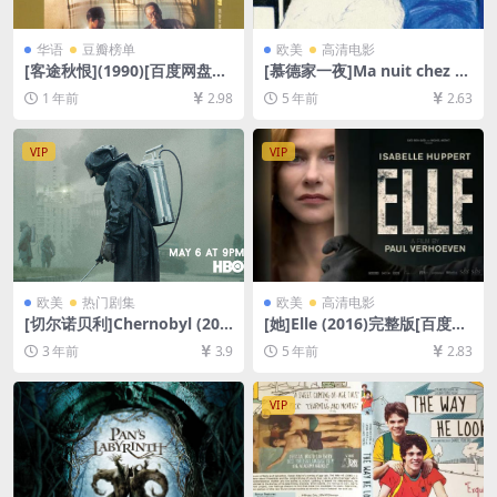
华语
豆瓣榜单
欧美
高清电影
[客途秋恨](1990)[百度网盘
[慕德家一夜]Ma nuit chez M
+夸克网盘1080P超清未删减
aud (1969)[百度网盘+迅雷云
1 年前
2.98
5 年前
2.63
资源][网盘在线播放/下载][MP
盘资源1080P超清未删减][MP
4/6.2GB][原声中字]
4/6.3GB][原声中字]
VIP
VIP
欧美
热门剧集
欧美
高清电影
[切尔诺贝利]Chernobyl (201
[她]Elle (2016)完整版[百度网
9)[百度网盘+夸克网盘1080P
盘+迅雷云盘资源1080P超清
3 年前
3.9
5 年前
2.83
超清未删减资源][网盘在线播
未删减][MP4/7.9GB][中英字
放/下载][MP4/20GB][中英字
幕]
幕]
VIP