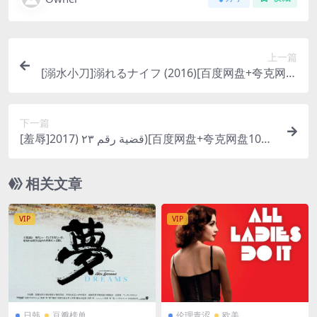
上一篇
[溺水小刀]溺れるナイフ (2016)[百度网盘+夸克网盘
1080P超清未删减资源][网盘在线播放/下载][MP4/8
GB][中文字幕]
下一篇
[羞辱]قضية رقم ٢٣ (2017)[百度网盘+夸克网盘1080
P超清未删减资源][网盘在线播放/下载][MP4/7.5G
B][中英字幕]
相关文章
VIP
VIP
日韩
豆瓣榜单
伦理青涩
欧美