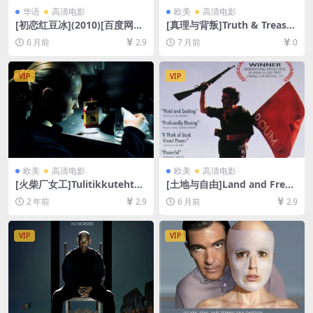
华语
高清电影
欧美
高清电影
[初恋红豆冰](2010)[百度网盘
[真理与背叛]Truth & Treaso
+夸克网盘1080P超清未删减
n (2025)[百度网盘+夸克网盘1
6 月前
2.9
7 月前
0
资源][网盘在线播放/下载][MP
080P超清未删减资源][网盘在
4/6.6GB][中文字幕]
线播放/下载][MP4/5GB][中文
字幕]
VIP
VIP
欧美
高清电影
欧美
高清电影
[火柴厂女工]Tulitikkutehtaa
[土地与自由]Land and Freed
n tyttö (1990)[百度网盘+迅
om (1995)[百度网盘+夸克网
2 年前
2.9
6 月前
2.9
雷云盘1080P超清未删减资源]
盘1080P超清未删减资源][网
[网盘在线播放/下载][MP4/4.
盘在线播放/下载][MP4/6.8G
5GB][中文字幕]
B][中文字幕]
VIP
VIP