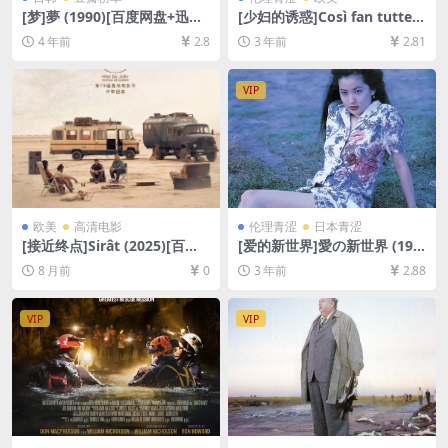
[梦]夢 (1990)[百度网盘+迅雷
[少妇的诱惑]Così fan tutte
云盘资源1080P超清][MP4/7
(1992)[百度网盘+迅雷云盘资
4 年前
2.8
3 年前
2.81
GB][中文字幕]
源1080P超清未删减][MP4/5
GB][原声中字]【手机/平板无
法在线播放，请使用电脑下载
VIP
防和谐压缩包（含解压密
码）】
欧美
高清电影
伦理青涩
日本青涩
[接近终点]Sirât (2025)[百度
[爱的新世界]愛の新世界 (199
网盘+夸克网盘1080P超清未
4)[百度网盘+夸克网盘+迅雷云
8 月前
0
3 年前
2.88
删减资源][网盘在线播放/下
盘资源1080P超清未删减][MP
载][MP4/9GB][中文字幕]
4/6.9GB][日语中字]【视频文
件+防和谐压缩包（含解压密
VIP
VIP
码）】