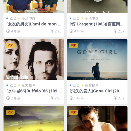
欧美
高清电影
欧美
高清电影
[女友的男友]L’ami de mon a
[钱]L’argent (1983)[百度网盘
mie (1987)[百度网盘+迅雷云
+迅雷云盘资源1080P超清未
4 年前
2.93
4 年前
2.87
盘资源1080P超清未删减][MP
删减][MP4/5.5GB][中文字幕]
4/6GB][中文字幕]
VIP
VIP
欧美
豆瓣榜单
欧美
豆瓣榜单
[水牛城66]Buffalo ’66 (1998)
[消失的爱人]Gone Girl (201
[百度网盘+夸克网盘1080P超
4)[百度网盘+迅雷云盘资源10
2 年前
2.93
5 年前
2.82
清未删减资源][网盘在线播放/
80P超清未删减][MP4/9.5GB]
下载][MP4/7.3GB][中英字幕]
[中英字幕]
VIP
VIP