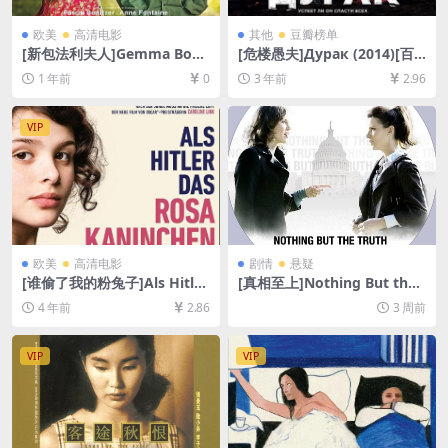
欧美
高清电影
其他
豆瓣榜单
[新包法利夫人]Gemma Bove
[危楼愚夫]Дурак (2014)[百
ry (2014)[百度网盘+夸克网盘
度网盘+夸克网盘1080P超清
1 年前
0
3 年前
2.96
1080P超清未删减资源][网盘
未删减资源][网盘在线播放/下
在线播放/下载][MP4/6.7GB]
载][MP4/7.6GB][中文字幕]
[中英字幕]
VIP
欧美
高清电影
剧情
悬疑
[谁偷了我的粉兔子]Als Hitler
[真相至上]Nothing But the
das rosa Kaninchen stahl
Truth (2008)[百度网盘+夸克
4 年前
2.86
3 周前
(2019)[百度网盘+迅雷云盘资
网盘1080P超清未删减资源]
源1080P超清未删减][MP4/7.
[网盘在线播放/下载][MP4/7G
7GB][中文字幕]
B][中英字幕]
VIP
VIP