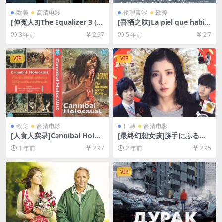
欧美
高清电影
伦理青涩
欧美
[伸冤人3]The Equalizer 3 (2
[吾栖之肤]La piel que habit
023)[百度网盘+夸克网盘1080
o (2011)[百度网盘+迅雷云盘
3 年前
2.97
5 年前
2.7
P超清未删减资源][网盘在线播
资源1080P超清][MP4/6.3GB]
放/下载][MP4/7GB][中英字
[中英字幕]【视频文件+防和谐
幕]
压缩包（含解压密码）】
VIP
VIP
欧美
高清电影
日韩
高清电影
[人食人实录]Cannibal Holoc
[最终幻想女孩]勝手にふるえ
aust (1980)[百度网盘+夸克网
てろ (2017)[百度网盘+夸克网
1 年前
2.97
2 年前
2.95
盘1080P超清未删减资源][网
盘1080P超清未删减资源][网
盘在线播放/下载][MP4/6.8G
盘在线播放/下载][MP4/8.3G
B][中文字幕]
B][中文字幕]
VIP