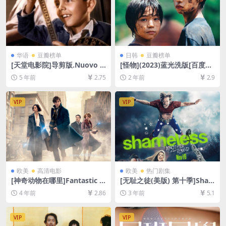
华语
豆瓣榜单
日韩
豆瓣榜单
[天堂电影院]导剪版.Nuovo C
[怪物](2023)蓝光洗版[百度网
inema Paradiso (1988)[百度
盘+夸克网盘1080P超清未删
5 年前
2.75
2 年前
2.9
网盘+迅雷云盘资源1080P超
减资源][网盘在线播放/下载]
清未删减][MP4/11GB][中文
[MP4/8GB][中文字幕]
字幕]
VIP
VIP
欧美
高清电影
欧美
热门剧集
[神奇动物在哪里]Fantastic B
[无耻之徒(美版) 第十季]Sha
easts and Where to Find T
meless Season 10 (2019)[百
4 年前
2.86
3 年前
5.1
hem (2016)[百度网盘+迅雷云
度网盘+夸克网盘1080P超清
盘资源1080P超清未删减][MP
未删减资源][网盘在线播放/下
4/8.7GB][中英字幕]
载][MP4/36GB][中英字幕]
VIP
VIP