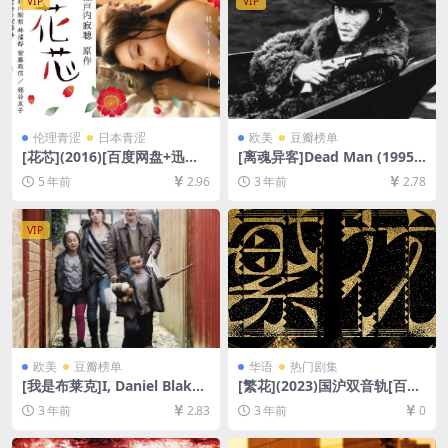
VIP
VIP
幕]
伦理青涩
日本青涩
欧美
豆瓣榜单
[花芯](2016)[百度网盘+迅雷
[离魂异客]Dead Man (1995)
云盘资源1080P超清未删减]
[百度网盘+夸克网盘1080P超
5 年前
2.96
3 年前
2.78
[MP4/5.3GB][日语中字]【视
清未删减资源][网盘在线播放/
频文件+防和谐压缩包（含解
下载][MP4/7.6GB][中英字幕]
压密码）】
VIP
欧美
豆瓣榜单
华语
热门剧集
[我是布莱克]I, Daniel Blake
[繁花](2023)国沪双音轨[百度
(2016)[百度网盘+夸克网盘10
网盘+夸克网盘4K超清未删减
3 年前
2.83
3 年前
0
80P超清未删减资源][网盘在
资源][网盘在线播放/下载][MP
线播放/下载][MP4/6.2GB][中
4/51GB][中文字幕]