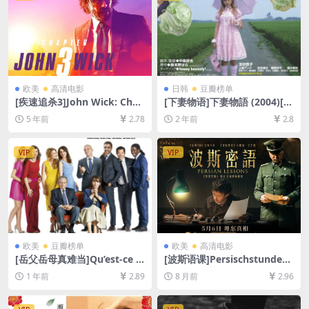
欧美
高清电影
日韩
豆瓣榜单
[疾速追杀3]John Wick: Chap
[下妻物语]下妻物語 (2004)[百
ter 3 – Parabellum (2019)
度网盘+夸克网盘1080P超清
5 年前
2.78
2 年前
2.8
[百度网盘+迅雷云盘资源1080
未删减资源][网盘在线播放/下
P超清未删减][MP4/8.7GB][中
载][MP4/6.5GB][中文字幕]
英字幕]
VIP
VIP
欧美
豆瓣榜单
欧美
高清电影
[岳父岳母真难当]Qu’est-ce q
[波斯语课]Persischstunden
u’on a fait au Bon Dieu? (20
(2020)[百度网盘+夸克网盘10
1 年前
2.89
8 月前
2.96
14)[百度网盘+夸克网盘1080P
80P超清未删减资源][网盘在
超清未删减资源][网盘在线播
线播放/下载][MP4/9.7GB][中
放/下载][MP4/6.3GB][中文字
文字幕]