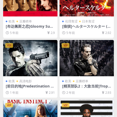
欧美
豆瓣榜单
伦理青涩
日本青涩
[布达佩斯之恋]Gloomy Sund
[狼狈]ヘルタースケルター (2
ay – Ein Lied von Liebe und
012)完整版[百度网盘+迅雷云
5 年前
2.9
5 年前
2.92
Tod (1999)[百度网盘+迅雷云
盘资源1080P超清未删减][MP
盘资源1080P超清未删减][MP
4/7.5GB][原声中日双语字幕]
4/7.3GB][中英字幕]
【视频文件+防和谐压缩包
VIP
VIP
（含解压密码）】
欧美
高清电影
欧美
豆瓣榜单
[前目的地]Predestination (2
[精英部队2：大敌当前]Tropa
014)[百度网盘+夸克网盘1080
de Elite 2 – O Inimigo Agor
1 年前
2.91
2 年前
2.93
P超清未删减资源][网盘在线播
a É Outro (2010)[百度网盘
放/下载][MP4/6.4GB][中英字
+夸克网盘1080P超清未删减
幕]
资源][网盘在线播放/下载][MP
VIP
VIP
4/7.4GB][中英字幕]