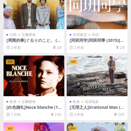
日韩
豆瓣榜单
伦理青涩
华语
[周围的事]ぐるりのこと。 (2
[同班同学]同班同學 (2015)[百
008)[百度网盘+夸克网盘1080
度网盘+夸克网盘1080P超清
2 年前
2.8
2 年前
2.9
P超清未删减资源][网盘在线播
未删减资源][网盘下载][MP4/
放/下载][MP4/9.2GB][中文字
6.3GB][粤语中字][视频文件
幕]
+防和谐加密压缩包]
VIP
VIP
欧美
豆瓣榜单
欧美
高清电影
[白色婚礼]Noce blanche (19
[无理之人]Irrational Man (2
89)[百度网盘+夸克网盘1080P
015)[百度网盘+夸克网盘1080
7 月前
2.95
3 年前
2.87
超清未删减资源][网盘在线播
P超清未删减资源][网盘在线播
放/下载][MP4/5.5GB][中文字
放/下载][MP4/6GB][中英字
幕]
幕]
VIP
VIP