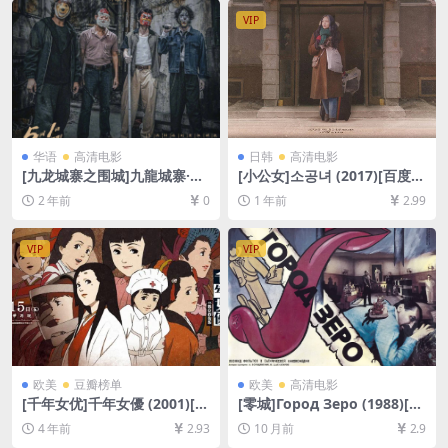
VIP
华语
高清电影
日韩
高清电影
[九龙城寨之围城]九龍城寨·圍
[小公女]소공녀 (2017)[百度网
城 (2024)[百度网盘+夸克网盘
盘+夸克网盘1080P超清未删
2 年前
0
1 年前
2.99
1080P超清未删减资源][网盘
减资源][网盘在线播放/下载]
在线播放/下载][MP4/7.3GB]
[MP4/7.3GB][中文字幕]
[粤语中字]
VIP
VIP
欧美
豆瓣榜单
欧美
高清电影
[千年女优]千年女優 (2001)[百
[零城]Город Зеро (1988)[百
度网盘+迅雷云盘资源1080P
度网盘+夸克网盘1080P超清
4 年前
2.93
10 月前
2.9
超清未删减][MP4/6.2GB][日
未删减资源][网盘在线播放/下