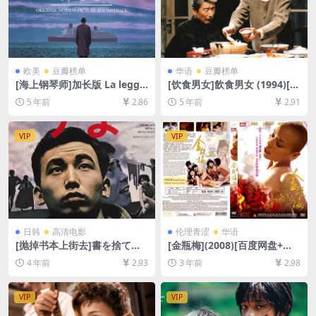
欧美
豆瓣榜单
华语
豆瓣榜单
[海上钢琴师]加长版 La legge
[饮食男女]飲食男女 (1994)[百
nda del pianista sull’ocean
度网盘+夸克网盘+迅雷云盘资
5 年前
2.86
5 年前
2.91
o (1998)[百度网盘+迅雷云盘
源1080P超清未删减][MP4/7.
资源1080P超清未删减][MP4/
7GB][原声中字]
11GB][中英字幕]
VIP
VIP
日韩
高清电影
伦理青涩
华语
[抛掉书本上街去]書を捨てよ
[金瓶梅](2008)[百度网盘+迅
町へ出よう (1971)[百度网盘
雷云盘1080P超清未删减资源]
4 年前
2.93
3 年前
2.98
+迅雷云盘资源1080P超清未
[网盘下载][MP4/5.7GB][粤语
删减][MP4/8.7GB][日语中字]
中字]【手机/平板无法在线播
放，请使用电脑下载防和谐压
VIP
VIP
缩包（含解压密码）】