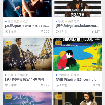
伦理青涩
欧美
欧美
高清电影
[本能2]Basic Instinct 2 (200
[黑色党徒]BlacKkKlansman
6)[百度网盘+迅雷云盘资源10
(2018)[百度网盘+迅雷云盘资
3 年前
2.76
4 年前
2.87
80P超清未删减][MP4/7GB]
源1080P超清未删减][MP4/8
[中英字幕]
GB][中英字幕]
VIP
VIP
日韩
高清电影
伦理青涩
欧美
[从邪恶中拯救我]다만 악에서
[湖畔的陌生人]L’Inconnu du
구하소서 (2020)[百度网盘+夸
lac (2013)[百度网盘+迅雷云
2 年前
2.97
4 年前
2.9
克网盘1080P超清未删减资源]
盘资源1080P超清未删减][MP
[网盘在线播放/下载][MP4/7.
4/5.9GB][原声中文字幕]【手
3GB][中文字幕]
机无法在线播放，请下载防和
VIP
VIP
谐压缩包（含解压密码）】