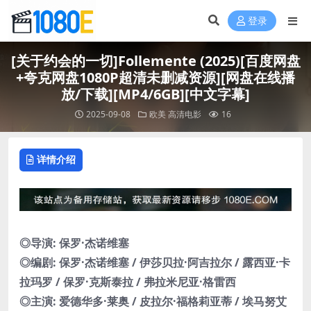
登录
[关于约会的一切]Follemente (2025)[百度网盘
+夸克网盘1080P超清未删减资源][网盘在线播
放/下载][MP4/6GB][中文字幕]
2025-09-08
欧美
高清电影
16
详情介绍
◎导演: 保罗·杰诺维塞
◎编剧: 保罗·杰诺维塞 / 伊莎贝拉·阿吉拉尔 / 露西亚·卡
拉玛罗 / 保罗·克斯泰拉 / 弗拉米尼亚·格雷西
◎主演: 爱德华多·莱奥 / 皮拉尔·福格莉亚蒂 / 埃马努艾