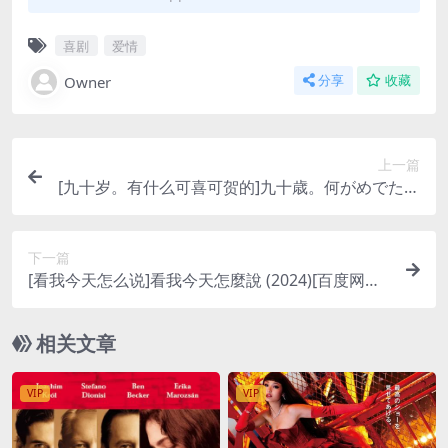
喜剧
爱情
Owner
分享
收藏
上一篇
[九十岁。有什么可喜可贺的]九十歳。何がめでたい
(2024)[百度网盘+夸克网盘1080P超清未删减资源]
[网盘在线播放/下载][MP4/5.9GB][中文字幕]
下一篇
[看我今天怎么说]看我今天怎麼說 (2024)[百度网盘
+夸克网盘1080P超清未删减资源][网盘在线播放/下
载][MP4/4.4GB][粤语中字]
相关文章
VIP
VIP