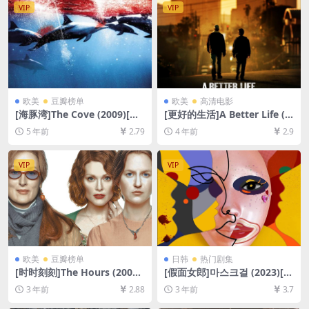
英字幕]
VIP
VIP
欧美
豆瓣榜单
欧美
高清电影
[海豚湾]The Cove (2009)[百
[更好的生活]A Better Life (2
度网盘+迅雷云盘资源1080P
011)[百度网盘+迅雷云盘资源
5 年前
2.79
4 年前
2.9
超清未删减][MP4/5.8GB][中
1080P超清未删减][MP4/6G
英字幕]
B][中英字幕]
VIP
VIP
欧美
豆瓣榜单
日韩
热门剧集
[时时刻刻]The Hours (2002)
[假面女郎]마스크걸 (2023)[百
[百度网盘+夸克网盘1080P超
度网盘+夸克网盘1080P超清
3 年前
2.88
3 年前
3.7
清未删减资源][网盘在线播放/
未删减资源][网盘在线播放/下
下载][MP4/7.3GB][中英字幕]
载][MP4/11GB][韩语中字]