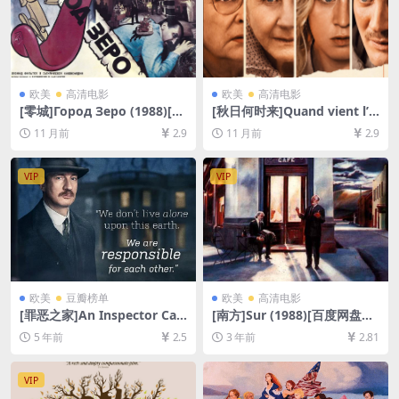
欧美
高清电影
欧美
高清电影
[零城]Город Зеро (1988)[百
[秋日何时来]Quand vient l’a
度网盘+夸克网盘1080P超清
utomne (2024)[百度网盘+夸
11 月前
2.9
11 月前
2.9
未删减资源][网盘在线播放/下
克网盘1080P超清未删减资源]
载][MP4/6.6GB][中文字幕]
[网盘在线播放/下载][MP4/6.
8GB][中文字幕]
VIP
VIP
欧美
豆瓣榜单
欧美
高清电影
[罪恶之家]An Inspector Call
[南方]Sur (1988)[百度网盘
s (2015)[百度网盘+迅雷云盘
+夸克网盘1080P超清资源][网
5 年前
2.5
3 年前
2.81
资源1080P超清未删减][MP4/
盘在线播放/下载][MP4/7.3G
5.4GB][中英字幕]
B][中文字幕]
VIP