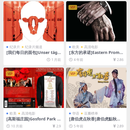
VIP
纪录片
纪录片频道
欧美
高清电影
[我们每日的面包]Unser tägli
[东方的承诺]Eastern Promis
ch Brot (2005)[百度网盘+夸
es (2007)[百度网盘+夸克网盘
1 月前
4 年前
2.86
克网盘1080P超清未删减资源]
+迅雷云盘1080P超清未删减
[网盘在线播放/下载][MKV/6.
资源][网盘在线播放/下载][MP
5GB][无对白]
4/6.3GB][中文字幕]
VIP
VIP
欧美
高清电影
华语
豆瓣榜单
[高斯福庄园]Gosford Park (2
[唐伯虎点秋香]唐伯虎點秋香
001)[百度网盘+夸克网盘1080
(1993)[百度网盘+迅雷云盘资
10 月前
2.9
5 年前
2.89
P超清未删减资源][网盘在线播
源1080P超清未删减][MP4/6.