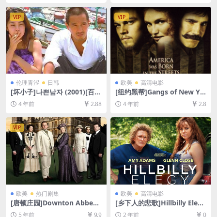
放/下载][MP4/8.9GB][中英字
6GB][粤语中字]
幕]
VIP
VIP
伦理青涩
日韩
欧美
高清电影
[坏小子]나쁜남자 (2001)[百度
[纽约黑帮]Gangs of New Yo
网盘+迅雷云盘资源1080P超
rk (2002)[百度网盘+迅雷云盘
4 年前
2.88
4 年前
2.8
清未删减][MP4/6.6GB][韩语
资源1080P超清未删减][MP4/
中字]
10GB][中英字幕]
VIP
欧美
热门剧集
欧美
高清电影
[唐顿庄园]Downton Abbey
[乡下人的悲歌]Hillbilly Elegy
(全6季)[百度网盘+迅雷云盘资
(2020)[百度网盘+夸克网盘10
5 年前
9.9
2 年前
0