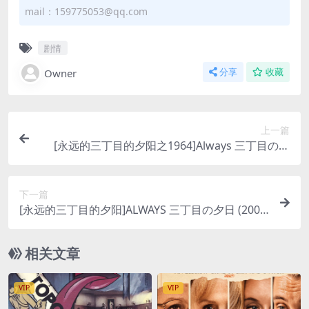
mail：159775053@qq.com
剧情
Owner
分享
收藏
上一篇
[永远的三丁目的夕阳之1964]Always 三丁目の夕
日’64 (2012)[百度网盘+夸克网盘1080P超清未删减
资源][网盘在线播放/下载][MP4/9.5GB][中文字幕]
下一篇
[永远的三丁目的夕阳]ALWAYS 三丁目の夕日 (200
5)[百度网盘+夸克网盘1080P超清未删减资源][网盘
在线播放/下载][MP4/8.7GB][中文字幕]
相关文章
VIP
VIP