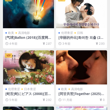
码）】
欧美
高清电影
伦理青涩
日韩
[气球]Ballon (2018)[百度网盘
[华丽的外出]화려한 외출 (201
+迅雷云盘资源1080P超清未
3)[百度网盘+夸克网盘1080P
4 年前
2.87
3 年前
2.93
删减][MP4/8GB][中文字幕]
超清未删减资源][网盘下载][M
P4/2.6GB][中文字幕]【手机/
平板无法在线播放，请使用电
VIP
脑下载防和谐压缩包（含解压
密码）】
伦理青涩
日本青涩
欧美
高清电影
[蛇舌]蛇にピアス (2008)[百度
[同甘共苦]Together (2025)
网盘+迅雷云盘资源1080P超
[百度网盘+夸克网盘1080P超
5 年前
2.92
11 月前
0
清未删减][MP4/6.7GB][日语
清未删减资源][网盘在线播放/
中字]
下载][MP4/7.2GB][中英字幕]