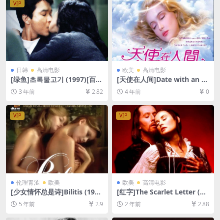
VIP
日韩
高清电影
欧美
高清电影
[绿鱼]초록물고기 (1997)[百度
[天使在人间]Date with an A
网盘+夸克网盘1080P超清未
ngel (1987)[百度网盘+迅雷云
3 年前
2.82
4 年前
0
删减资源][网盘在线播放/下
盘资源1080P超清未删减][MP
载][MP4/4.2GB][中文字幕]
4/5.7GB][中文字幕]
VIP
VIP
伦理青涩
欧美
欧美
高清电影
[少女情怀总是诗]Bilitis (197
[红字]The Scarlet Letter (19
7)[百度网盘+迅雷云盘资源10
95)[百度网盘+夸克网盘1080P
5 年前
2.9
2 年前
2.88
80P超清未删减][MP4/6.0GB]
超清未删减资源][网盘在线播
[原声中字]【视频文件+防和谐
放/下载][MP4/8.8GB][中文字