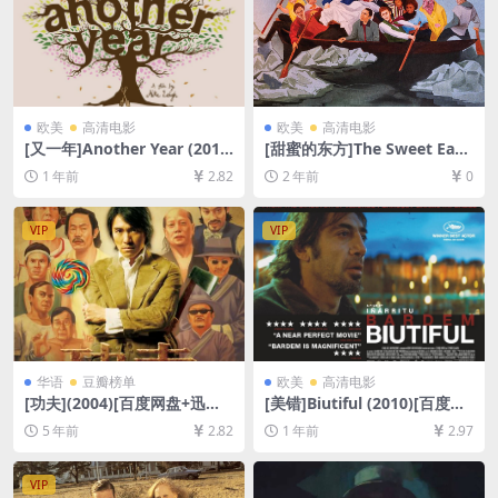
欧美
高清电影
欧美
高清电影
[又一年]Another Year (201
[甜蜜的东方]The Sweet East
0)[百度网盘+夸克网盘1080P
(2023)[百度网盘+夸克网盘10
1 年前
2.82
2 年前
0
超清未删减资源][网盘在线播
80P超清未删减资源][网盘在
放/下载][MP4/8.5GB][中英字
线播放/下载][MP4/6.5GB][中
幕]
文字幕]
VIP
VIP
华语
豆瓣榜单
欧美
高清电影
[功夫](2004)[百度网盘+迅雷
[美错]Biutiful (2010)[百度网
云盘资源1080P超清未删减]
盘+夸克网盘1080P超清未删
5 年前
2.82
1 年前
2.97
[MP4/6.4GB][粤语中字]
减资源][网盘在线播放/下载]
[MP4/9.4GB][中文字幕]
VIP