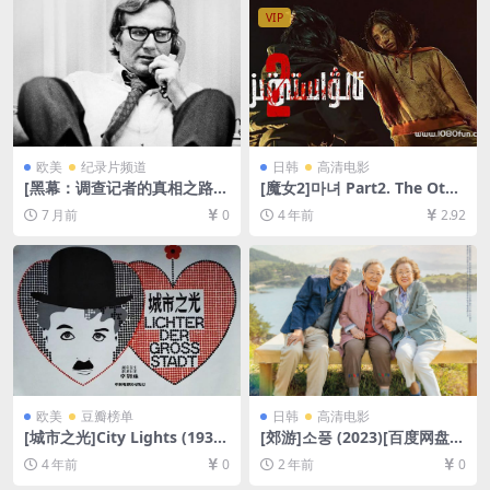
压缩包（含解压密码）】
幕]
VIP
欧美
纪录片频道
日韩
高清电影
[黑幕：调查记者的真相之路]C
[魔女2]마녀 Part2. The Othe
over-Up (2025)[百度网盘+夸
r One (2022)[百度网盘+迅雷
7 月前
0
4 年前
2.92
克网盘2160P超清未删减资源]
云盘资源1080P超清未删减]
[网盘在线播放/下载][MKV/9.
[MP4/8.6GB][韩语中字]
8GB][中文字幕]
欧美
豆瓣榜单
日韩
高清电影
[城市之光]City Lights (1931)
[郊游]소풍 (2023)[百度网盘
[百度网盘+迅雷云盘资源1080
+夸克网盘1080P超清未删减
4 年前
0
2 年前
0
P超清未删减][MP4/5.4GB][中
资源][网盘在线播放/下载][MP
文字幕]
4/4GB][中文字幕]