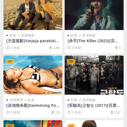
欧美
高清电影
欧美
高清电影
[天堂孤影]Varjoja paratiisiss
[杀手]The Killer (2023)[百度
a (1986)[百度网盘+夸克网盘1
网盘+夸克网盘1080P超清未
2 年前
2.84
3 年前
0
080P超清未删减资源][网盘在
删减资源][网盘在线播放/下
线播放/下载][MP4/4.9GB][中
载][MP4/4.8GB][中英字幕]
文字幕]
VIP
VIP
伦理青涩
欧美
日韩
高清电影
[泳池情杀案]Swimming Poo
[军舰岛]군함도 (2017)[百度网
l (2003)[百度网盘+迅雷云盘
盘+夸克网盘1080P超清未删
5 年前
2.9
1 年前
2.97
资源1080P超清未删减][MP4/
减资源][网盘在线播放/下载]
6.5GB][原声中字]【视频文件
[MP4/8.6GB][中文字幕]
+防和谐压缩包（含解压密
VIP
VIP