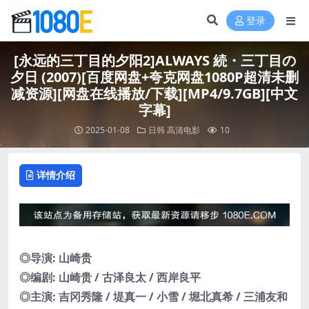
登录
[永远的三丁目的夕阳2]ALWAYS 続・三丁目の
夕日 (2007)[百度网盘+夸克网盘1080P超清未删
减资源][网盘在线播放/下载][MP4/9.7GB][中文
字幕]
2025-01-08
日韩
高清电影
10
详情介绍
◎导演: 山崎贵
◎编剧: 山崎贵 / 古泽良太 / 西岸良平
◎主演: 吉冈秀隆 / 堤真一 / 小雪 / 堀北真希 / 三浦友和