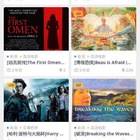
源1080P超清未删减][MP4/82
80P超清未删减资源][网盘在
GB][中英字幕]
线播放/下载][MP4/7.3GB][中
英字幕]
VIP
欧美
高清电影
欧美
高清电影
[凶兆前传]The First Omen
[博很恐惧]Beau is Afraid (20
(2024)[百度网盘+夸克网盘10
23)[百度网盘+迅雷云盘资源1
2 年前
0
3 年前
2.94
80P超清未删减资源][网盘在
080P超清未删减][MP4/10G
线播放/下载][MP4/7.5GB][中
B][中英字幕]
英字幕]
VIP
VIP
欧美
豆瓣榜单
欧美
高清电影
[哈利·波特与火焰杯]Harry Po
[破浪]Breaking the Waves
tter and the Goblet of Fire
(1996)[百度网盘+迅雷云盘资