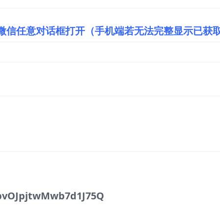
/微信任意对话框打开（手机端若无法完整显示已获
pvOJpjtwMwb7d1J75Q