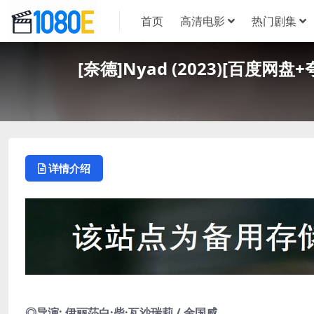
首页
高清电影
热门剧集
[奈德]Nyad (2023)[百度网
详情介绍
◎导演: 伊丽莎白·柴·瓦沙瑞莉 / 金国威