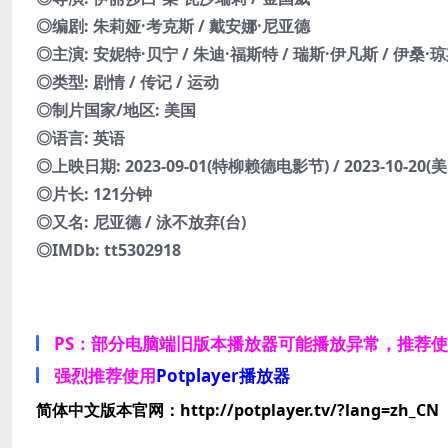
◎编剧: 朱莉娅·考克斯 / 戴安娜·尼亚德
◎主演: 安妮特·贝宁 / 朱迪·福斯特 / 瑞斯·伊凡斯 / 伊桑·琼
◎类型: 剧情 / 传记 / 运动
◎制片国家/地区: 美国
◎语言: 英语
◎上映日期: 2023-09-01(特柳赖德电影节) / 2023-10-20(美国
◎片长: 121分钟
◎又名: 尼亚德 / 泳不放弃(台)
◎IMDb: tt5302918
PS：部分电脑端旧版本播放器可能播放异常，推荐
强烈推荐使用
Potplayer播放器
简体中文版本官网：http://potplayer.tv/?lang=zh_CN