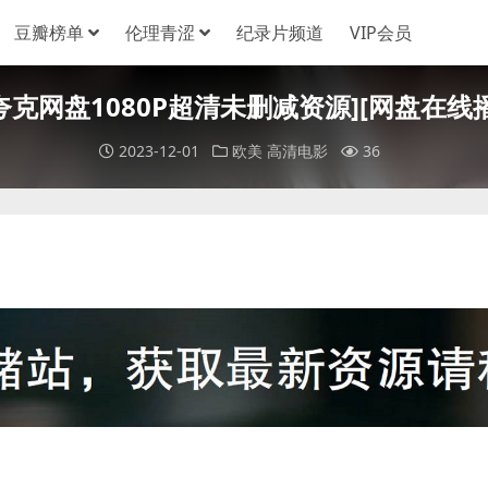
豆瓣榜单
伦理青涩
纪录片频道
VIP会员
盘+夸克网盘1080P超清未删减资源][网盘在线播
2023-12-01
欧美
高清电影
36