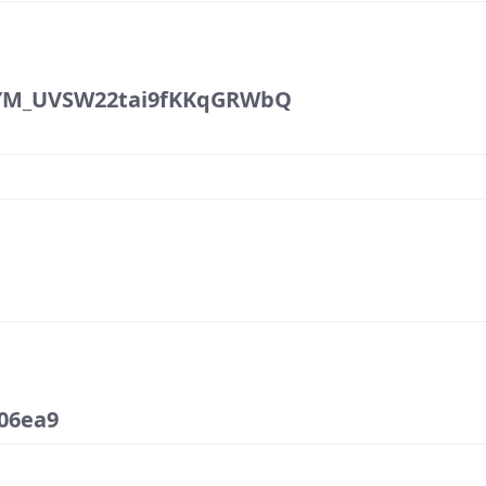
YM_UVSW22tai9fKKqGRWbQ
06ea9