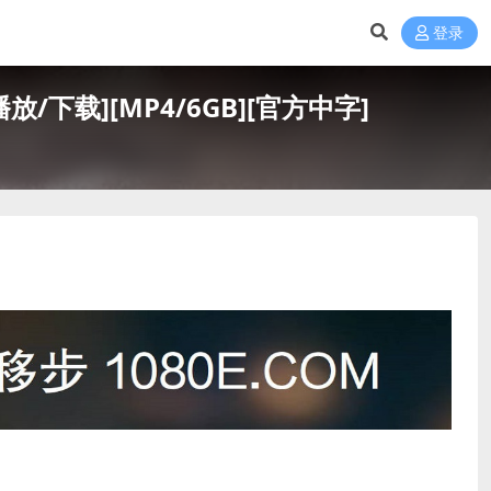
登录
放/下载][MP4/6GB][官方中字]