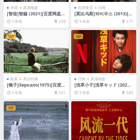
华语
高清电影
伦理青涩
日韩
[智齿]智齒 (2021)[百度网盘
[莫比乌斯]뫼비우스 (2013)[百
+迅雷云盘资源1080P超清未
度网盘+迅雷云盘资源1080P
5 年前
2.59
5 年前
2.77
删减][MP4/6.9GB][粤语中字]
超清][MP4/4.9GB][韩语中字]
VIP
VIP
欧美
高分经典
日韩
高清电影
[镜子]Зеркало(1975)[百度网
[浅草小子]浅草キッド (2021)
盘+夸克网盘+迅雷云盘资源10
[百度网盘+迅雷云盘资源1080
5 年前
2.61
5 年前
2.85
80P超清未删减][MP4/6.9GB]
P超清未删减][MP4/8.0GB][日
[中文字幕]
语中字]
VIP