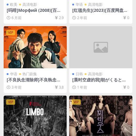
欧美
高清电影
华语
高清电影
[吗啡]Морфий (2008)[百度
[红毯先生](2023)[百度网盘
网盘+夸克网盘1080P超清未
+夸克网盘1080P超清资源][网
6 月前
2.9
2 年前
0
删减资源][网盘在线播放/下
盘在线播放/下载][MP4/4.4G
载][MP4/7.5GB][中文字幕]
B][中文字幕]
VIP
华语
热门剧集
日韩
高清电影
[不良执念清除师]不良執念清
[晨时空虚的我]朝がくるとむ
除師 (2023)[百度网盘+迅雷云
なしくなる (2023)[百度网盘
3 年前
3.8
1 年前
0
盘资源1080P超清未删减][MP
+夸克网盘1080P超清未删减
4/18GB][中文字幕]
资源][网盘在线播放/下载][MP
4/1.9GB][中文字幕]
VIP
VIP