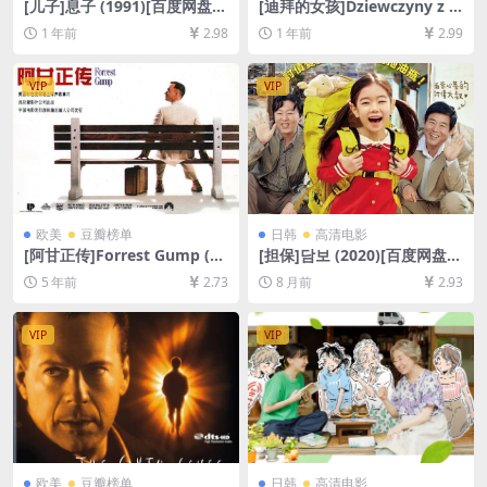
[儿子]息子 (1991)[百度网盘
[迪拜的女孩]Dziewczyny z D
+夸克网盘1080P超清未删减
ubaju (2021)[百度网盘+夸克
1 年前
2.98
1 年前
2.99
资源][网盘在线播放/下载][MP
网盘1080P超清未删减资源]
4/8.7GB][中文字幕]
[网盘在线播放/下载][MP4/9.
2GB][中文字幕]
VIP
VIP
欧美
豆瓣榜单
日韩
高清电影
[阿甘正传]Forrest Gump (19
[担保]담보 (2020)[百度网盘
94)[百度网盘+迅雷云盘资源1
+夸克网盘1080P超清未删减
5 年前
2.73
8 月前
2.93
080P超清未删减][MP4/9.2G
资源][网盘在线播放/下载][MP
B][中英字幕]
4/6.4GB][中文字幕]
VIP
VIP
欧美
豆瓣榜单
日韩
高清电影