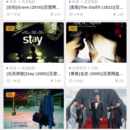
欧美
高清电影
欧美
高清电影
[生吃]Grave (2016)[百度网盘
[套装]The Outfit (2022)[百度
+夸克网盘1080P超清未删减
网盘+迅雷云盘资源1080P超
1 年前
2.97
4 年前
2.83
资源][网盘在线播放/下载][MP
清未删减][MP4/6.5GB][中英
4/6.9GB][中文字幕]
字幕]
VIP
VIP
欧美
高清电影
伦理青涩
日韩
[生死停留]Stay (2005)[百度
[青春]청춘 (2000)[百度网盘
网盘+夸克网盘1080P超清未
+迅雷云盘DVD原盘高清未删
1 年前
2.94
3 年前
2.9
删减资源][网盘在线播放/下
减资源][网盘在线播放/下载]
载][MP4/7GB][中英字幕]
[MP4/4GB][韩语中字][视频文
件+防和谐加密压缩包]
VIP