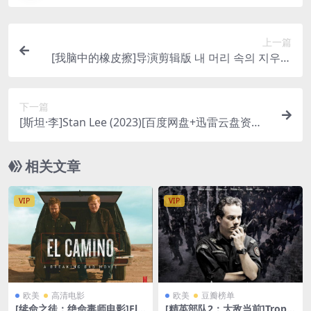
上一篇
[我脑中的橡皮擦]导演剪辑版 내 머리 속의 지우개
(2004)[百度网盘+迅雷云盘资源1080P超清未删减]
[MP4/8GB][韩语中字]
下一篇
[斯坦·李]Stan Lee (2023)[百度网盘+迅雷云盘资源1
080P超清未删减][MP4/5GB][中文字幕]
相关文章
VIP
VIP
欧美
高清电影
欧美
豆瓣榜单
[续命之徒：绝命毒师电影]El
[精英部队2：大敌当前]Tropa