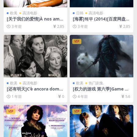
欧美
高清电影
日韩
高清电影
[关于我们的爱情]À nos amo
[海雾]해무 (2014)[百度网盘
urs (1983)[百度网盘+迅雷云
+迅雷云盘资源1080P超清未
3 年前
2.85
3 年前
2.85
盘资源1080P超清未删减][MP
删减][MP4/6.9GB][韩语中字]
4/5.8GB][中文字幕]
VIP
欧美
高清电影
欧美
热门剧集
[还有明天]C’è ancora doma
[权力的游戏 第六季]Game of
ni (2023)[百度网盘+夸克网盘
Thrones Season 6 (2016)[百
1 年前
0
4 年前
5.6
1080P超清未删减资源][网盘
度网盘+迅雷云盘+阿里云盘资
在线播放/下载][MP4/7.6GB]
源1080P超清未删减][MP4/20
[中英字幕]
GB][中英字幕]
VIP
VIP