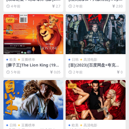
Camino: A Breaking Bad M
de Elite 2 – O Inimigo Agor
4 年前
2.7
2 年前
2.93
ovie (2019)[百度网盘+迅雷云
a É Outro (2010)[百度网盘
盘资源1080P超清未删减][MP
+夸克网盘1080P超清未删减
4/7GB][中英字幕]
资源][网盘在线播放/下载][MP
VIP
4/7.4GB][中英字幕]
欧美
豆瓣榜单
日韩
高清电影
[狮子王]The Lion King (199
[首](2023)[百度网盘+夸克网
4)[百度网盘+迅雷云盘资源10
盘1080P超清未删减资源][网
5 年前
0.05
2 年前
0
80P超清未删减][MP4/5.7GB]
盘在线播放/下载][MP4/5.3G
[中英字幕]
B][中文字幕]
VIP
VIP
日韩
豆瓣榜单
欧美
高清电影