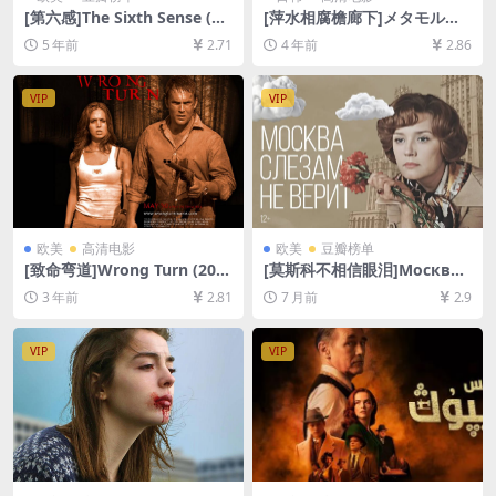
[第六感]The Sixth Sense (19
[萍水相腐檐廊下]メタモルフ
99)[百度网盘+迅雷云盘资源1
ォーゼの縁側 (2022)[百度网
5 年前
2.71
4 年前
2.86
080P超清未删减][MP4/6.9G
盘+迅雷云盘资源1080P超清
B][中英字幕]
未删减][MP4/7GB][日语中字]
VIP
VIP
欧美
高清电影
欧美
豆瓣榜单
[致命弯道]Wrong Turn (200
[莫斯科不相信眼泪]Москва с
3)[百度网盘+迅雷云盘资源10
лезам не верит (1980)[百
3 年前
2.81
7 月前
2.9
80P超清未删减][MP4/5GB]
度网盘+夸克网盘1080P超清
[中英字幕]
未删减资源][网盘在线播放/下
载][MP4/9.8GB][中文字幕]
VIP
VIP