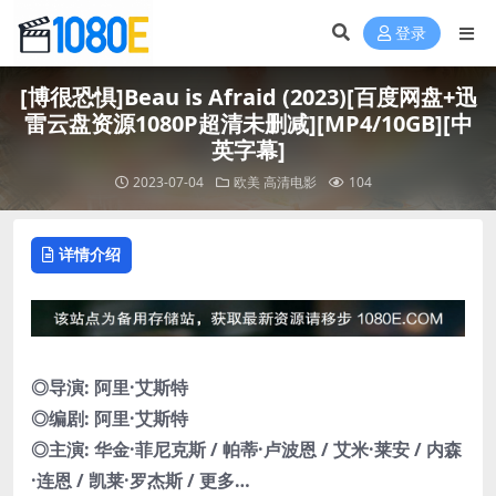
登录
[博很恐惧]Beau is Afraid (2023)[百度网盘+迅
雷云盘资源1080P超清未删减][MP4/10GB][中
英字幕]
2023-07-04
欧美
高清电影
104
详情介绍
◎导演: 阿里·艾斯特
◎编剧: 阿里·艾斯特
◎主演: 华金·菲尼克斯 / 帕蒂·卢波恩 / 艾米·莱安 / 内森
·连恩 / 凯莱·罗杰斯 / 更多…