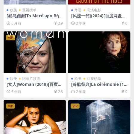
欧美
豆瓣榜单
华语
高清电影
[鹳鸟踟蹰]Το Μετέωρο Βήμ
[风流一代](2024)[百度网盘
α του Πελαργού (1991)[百
+夸克网盘1080P超清未删减
5 月前
2.9
2 年前
0
度网盘+夸克网盘1080P超清
资源][网盘在线播放/下载][MP
未删减资源][网盘在线播放/下
4/4.2GB][中文字幕]
载][MP4/7.8GB][中文字幕]
VIP
欧美
纪录片频道
欧美
豆瓣榜单
[女人]Woman (2019)[百度网
[冷酷祭典]La cérémonie (19
盘+夸克网盘1080P超清未删
95)[百度网盘+夸克网盘1080P
3 年前
2.8
2 年前
0
减资源][网盘在线播放/下载]
超清未删减资源][网盘在线播
[MP4/3.9GB][中文字幕]
放/下载][MP4/7.2GB][中文字
幕]
VIP
VIP