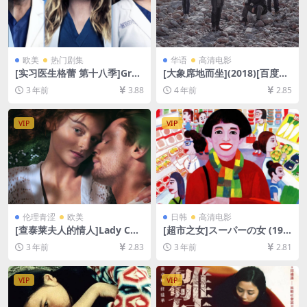
欧美
热门剧集
华语
高清电影
[实习医生格蕾 第十八季]Gre
[大象席地而坐](2018)[百度网
y’s Anatomy Season 18 (20
盘+夸克网盘+迅雷云盘资源10
3 年前
3.88
4 年前
2.85
21)[百度网盘+夸克网盘1080P
80P超清未删减][MP4/14GB]
超清未删减资源][网盘在线播
[中文字幕]
放/下载][MP4/55GB][奈飞官
VIP
VIP
方中字]
伦理青涩
欧美
日韩
高清电影
[查泰莱夫人的情人]Lady Cha
[超市之女]スーパーの女 (199
tterley’s Lover (2022)[百度
6)[百度网盘+夸克网盘1080P
3 年前
2.83
3 年前
2.81
网盘+迅雷云盘资源1080P超
超清未删减资源][网盘在线播
清未删减][MP4/7.6GB][中英
放/下载][MP4/8.2GB][中文字
字幕]
幕]
VIP
VIP