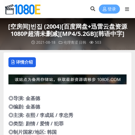
登录
[空房间]빈집 (2004)[百度网盘+迅雷云盘资源
1080P超清未删减][MP4/5.2GB][韩语中字]
2021-08-18
伦理青涩
日韩
503
详情介绍
◎导演: 金基德
◎编剧: 金基德
◎主演: 在熙 / 李成延 / 李忠秀
◎类型: 剧情 / 爱情 / 犯罪
◎制片国家/地区: 韩国