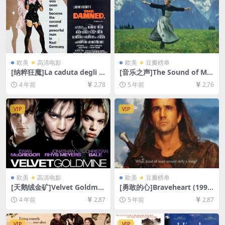
欧美
高清电影
欧美
豆瓣榜单
[纳粹狂魔]La caduta degli d
[音乐之声]The Sound of Mu
ei (Götterdämmerung) (19
sic (1965)[百度网盘+迅雷云
4 年前
2.78
5 年前
2.76
69)[百度网盘+迅雷云盘资源1
盘资源1080P超清未删减][MP
080P超清未删减][MP4/10G
4/11GB][中英字幕]
B][中文字幕]
VIP
VIP
欧美
高清电影
欧美
豆瓣榜单
[天鹅绒金矿]Velvet Goldmin
[勇敢的心]Braveheart (1995)
e (1998)[百度网盘+迅雷云盘
[百度网盘+迅雷云盘资源1080
4 年前
2.87
5 年前
2.87
资源1080P超清未删减][MP4/
P超清未删减][MP4/11GB][中
7.8GB][中英字幕]
英字幕]
VIP
VIP