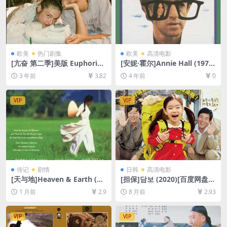
欧美
热门剧集
欧美
高清电影
[亢奋 第二季]美版 Euphoria
[安妮·霍尔]Annie Hall (1977)
Season 2 (2022)[百度网盘
[百度网盘+迅雷云盘资源1080
3 年前
3.82
4 年前
0
+夸克网盘1080P超清未删减
P超清未删减][MP4/5.2GB][中
资源][网盘在线播放/下载][MP
英字幕]
4/35GB][中英字幕]
VIP
VIP
传记
剧情
日韩
高清电影
[天与地]Heaven & Earth (19
[担保]담보 (2020)[百度网盘
93)[百度网盘+夸克网盘1080P
+夸克网盘1080P超清未删减
1 月前
2.9
8 月前
2.93
超清未删减资源][网盘在线播
资源][网盘在线播放/下载][MP
放/下载][MP4/9GB][中英字
4/6.4GB][中文字幕]
幕]
VIP
VIP