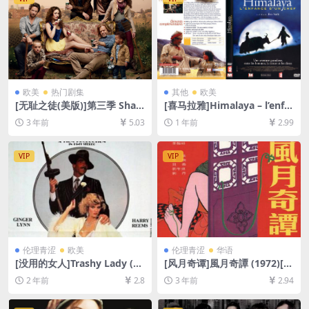
欧美
热门剧集
其他
欧美
[无耻之徒(美版)]第三季 Sha
[喜马拉雅]Himalaya – l’enfa
meless Season 3 (2013)[百
nce d’un chef (1999)[百度网
3 年前
5.03
1 年前
2.99
度网盘+夸克网盘1080P超清
盘+夸克网盘1080P超清未删
未删减资源][网盘在线播放/下
减资源][网盘在线播放/下载]
载][MP4/41GB][中英字幕]
[MP4/7GB][中文字幕]
VIP
VIP
伦理青涩
欧美
伦理青涩
华语
[没用的女人]Trashy Lady (19
[风月奇谭]風月奇譚 (1972)[百
85)[百度网盘+迅雷云盘1080P
度网盘+迅雷云盘资源1080P
2 年前
2.8
3 年前
2.94
超清未删减资源][网盘下载][M
超清未删减][MP4/3.4GB][中
P4/5.4GB][中文字幕]【手机/
文字幕]
平板无法在线播放，请使用电