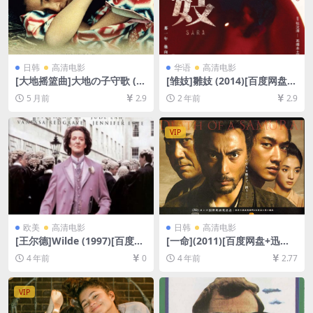
日韩
高清电影
华语
高清电影
[大地摇篮曲]大地の子守歌 (1
[雏妓]雛妓 (2014)[百度网盘
976)[百度网盘+夸克网盘1080
+夸克网盘1080P超清未删减
5 月前
2.9
2 年前
2.9
P超清未删减资源][网盘在线播
资源][网盘在线播放/下载][MP
放/下载][MP4/7GB][中文字
4/6GB][粤语中字]
幕]
VIP
欧美
高清电影
日韩
高清电影
[王尔德]Wilde (1997)[百度网
[一命](2011)[百度网盘+迅雷
盘+迅雷云盘资源1080P超清]
云盘资源1080P超清未删减]
4 年前
0
4 年前
2.77
[MP4/6.1GB][中文字幕]
[MP4/8GB][日语中字]
VIP