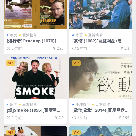
欧美
豆瓣榜单
华语
豆瓣榜单
[潜行者]Сталкер (1979)[百
[茶馆](1982)[百度网盘+夸克
度网盘+夸克网盘+迅雷云盘资
网盘+迅雷云盘资源1080P超
5 年前
2.87
5 年前
2.3
源1080P超清][MP4/10GB][中
清未删减][MP4/6.6GB][国语
文字幕]
中字]
VIP
VIP
欧美
豆瓣榜单
伦理青涩
日本青涩
[烟]Smoke (1995)[百度网盘
[欲动]欲動 (2014)[百度网盘
+夸克网盘1080P超清未删减
+夸克网盘1080P超清未删减
6 月前
2.9
1 年前
2.96
资源][网盘在线播放/下载][MP
资源][网盘在线播放/下载][MP
4/7GB][中英字幕]
4/6.2GB][中文字幕][视频文件
+防和谐加密压缩包]
VIP
VIP