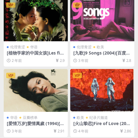
5GB][中文字幕]
英字幕]
VIP
VIP
伦理青涩
华语
伦理青涩
欧美
[植物学家的中国女孩]Les fill
[九歌]9 Songs (2004)[百度网
es du botaniste (2006)[百度
盘+迅雷云盘资源1080P超清]
2 年前
2.9
3 年前
2.8
网盘+夸克网盘1080P超清未
[MP4/4GB][中英字幕]【手机/
删减资源][网盘在线播放/下
平板无法在线播放，请使用电
载][MP4/6GB][中文字幕]
脑下载防和谐压缩包（含解压
VIP
VIP
密码）】
华语
豆瓣榜单
欧美
纪录片频道
[爱情万岁]愛情萬歲 (1994)[百
[火山挚恋]Fire of Love (202
度网盘+夸克网盘1080P超清
2)[百度网盘+迅雷云盘资源10
3 年前
2.91
4 年前
2.86
未删减资源][网盘在线播放/下
80P超清未删减][MP4/6GB]