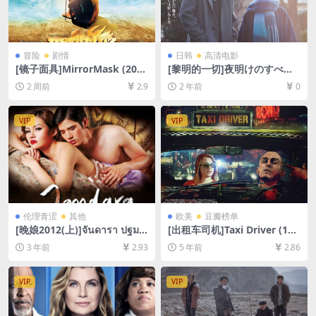
冒险
剧情
日韩
高清电影
[镜子面具]MirrorMask (200
[黎明的一切]夜明けのすべて
5)[百度网盘+夸克网盘1080P
(2024)[百度网盘+夸克网盘10
2 周前
2.9
2 年前
0
超清未删减资源][网盘在线播
80P超清未删减资源][网盘在
放/下载][MP4/6.7GB][中英字
线播放/下载][MP4/7.7GB][中
幕]
文字幕]
VIP
VIP
伦理青涩
其他
欧美
豆瓣榜单
[晚娘2012(上)]จันดารา ปฐมบ
[出租车司机]Taxi Driver (197
ท (2012)[百度网盘+迅雷云盘
6)[百度网盘+夸克网盘+迅雷云
3 年前
2.93
5 年前
2.86
资源1080P超清未删减][MP4/
盘资源1080P超清未删减][MP
8GB][中英字幕]
4/7.2GB][中英字幕]
VIP
VIP