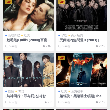
VIP
VIP
脑下载防和谐压缩包（含解压
密码）】
伦理青涩
欧美
华语
高分经典
[鹅毛笔]Quills (2000)[百度网
[无间道2]無間道II (2003) [百
盘+迅雷云盘资源1080P超清
度网盘+迅雷云盘资源1080P
5 年前
2.87
5 年前
2.28
未删减][MP4/8.0GB][中英字
超清][MP4/7.1GB][粤语原声
幕]
中字]
VIP
VIP
剧情
奇幻
欧美
豆瓣榜单
[与神同行：罪与罚]신과함께-
[蝙蝠侠：黑暗骑士崛起]The
죄와 벌 (2017)[百度网盘+夸
Dark Knight Rises (2012)[百
6 天前
2.9
5 年前
2.78
克网盘1080P超清未删减资源]
度网盘+迅雷云盘资源1080P
[网盘在线播放/下载][MP4/9.
超清未删减][MP4/10GB][中