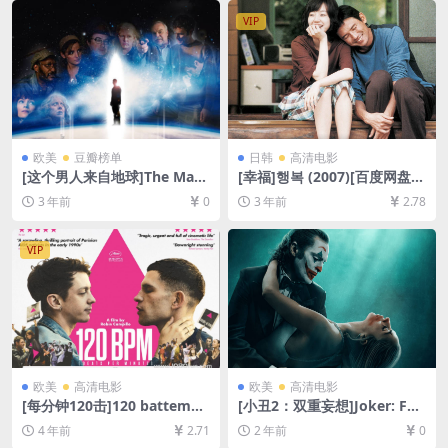
4/4.6GB][中文字幕]
GB][中文字幕]
VIP
欧美
豆瓣榜单
日韩
高清电影
[这个男人来自地球]The Man
[幸福]행복 (2007)[百度网盘
from Earth (2007)[百度网盘
+迅雷云盘资源1080P超清未
3 年前
0
3 年前
2.78
+夸克网盘720P高清未删减资
删减][MP4/5.5GB][韩语中字]
源][网盘在线播放/下载][MP4/
5.4GB][中英字幕]
VIP
欧美
高清电影
欧美
高清电影
[每分钟120击]120 battemen
[小丑2：双重妄想]Joker: Foli
ts par minute (2017)[百度网
e à Deux (2024)[百度网盘+夸
4 年前
2.71
2 年前
0
盘+迅雷云盘资源1080P超清
克网盘1080P超清未删减资源]