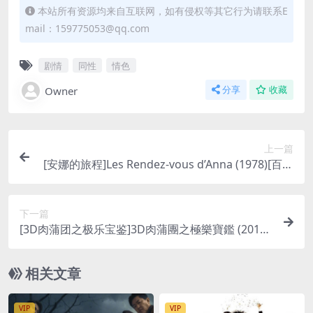
本站所有资源均来自互联网，如有侵权等其它行为请联系E
mail：159775053@qq.com
剧情
同性
情色
Owner
分享
收藏
上一篇
[安娜的旅程]Les Rendez-vous d’Anna (1978)[百度
网盘+迅雷云盘资源DVD原盘转制高清未删减][MP
4/3.7GB][中文字幕]
下一篇
[3D肉蒲团之极乐宝鉴]3D肉蒲團之極樂寶鑑 (2011)
[百度网盘+迅雷云盘资源1080P超清未删减][MP4/
7.9GB][粤语中字]【手机无法在线播放，请下载防
相关文章
和谐压缩包（含解压密码）】
VIP
VIP