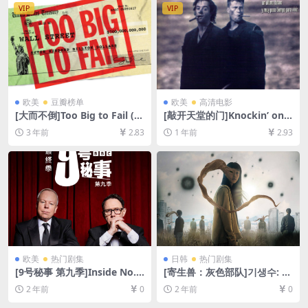
VIP
VIP
欧美
豆瓣榜单
欧美
高清电影
[大而不倒]Too Big to Fail (2
[敲开天堂的门]Knockin’ on
011)[百度网盘+夸克网盘1080
Heaven’s Door (1997)[百度
3 年前
2.83
1 年前
2.93
P超清未删减资源][网盘在线播
网盘+夸克网盘1080P超清未
放/下载][MP4/6GB][中英字
删减资源][网盘在线播放/下
幕]
载][MP4/6.2GB][中文字幕]
欧美
热门剧集
日韩
热门剧集
[9号秘事 第九季]Inside No. 9
[寄生兽：灰色部队]기생수: 더
Season 9 (2024)[百度网盘
그레이 (2024)[百度网盘+夸克
2 年前
0
2 年前
0
+夸克网盘1080P超清未删减
网盘1080P超清未删减资源]
资源][网盘在线播放/下载][MP
[网盘在线播放/下载][MP4/17