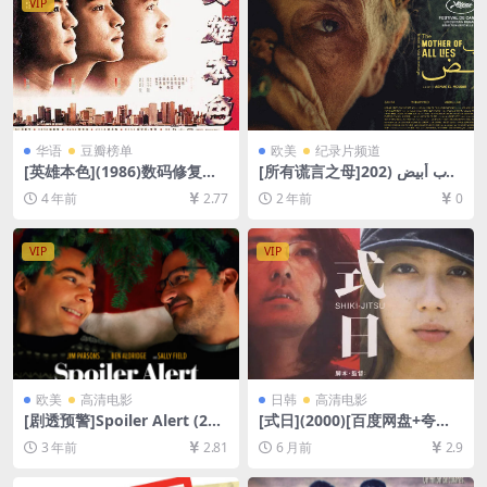
VIP
华语
豆瓣榜单
欧美
纪录片频道
[英雄本色](1986)数码修复版
[所有谎言之母]كذب أبيض (202
[百度网盘+迅雷云盘资源1080
3)[百度网盘+夸克网盘1080P
4 年前
2.77
2 年前
0
P超清未删减][MP4/6.2GB][粤
超清未删减资源][网盘在线播
语中字]
放/下载][MP4/3.7GB][中英字
幕]
VIP
VIP
欧美
高清电影
日韩
高清电影
[剧透预警]Spoiler Alert (202
[式日](2000)[百度网盘+夸克
2)[百度网盘+迅雷云盘资源10
网盘1080P超清未删减资源]
3 年前
2.81
6 月前
2.9
80P超清未删减][MP4/7GB]
[网盘在线播放/下载][MP4/8.
[中英字幕]
7GB][中文字幕]