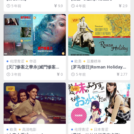
(全6季)[百度网盘+迅雷云盘资
Ταξίδι στα Κύθηρα (1984)
5 年前
9.9
4 年前
2.9
源1080P超清未删减][MP4/82
[百度网盘+夸克网盘+迅雷云
GB][中英字幕]
盘资源1080P超清未删减][MP
4/8.1GB][原声中字]
VIP
伦理青涩
华语
欧美
豆瓣榜单
[灭门惨案之孽杀]滅門慘案之
[罗马假日]Roman Holiday
孽殺 (1993)[百度网盘+迅雷云
(1953)[百度网盘+迅雷云盘资
3 年前
0
5 年前
2.77
盘资源720高清][MP4/3GB]
源1080P超清未删减][MP4/7.
[原声中字]【手机无法在线播
5GB][中英字幕]
放，请下载防和谐压缩包（含
VIP
VIP
解压密码）】
欧美
高清电影
伦理青涩
日本青涩