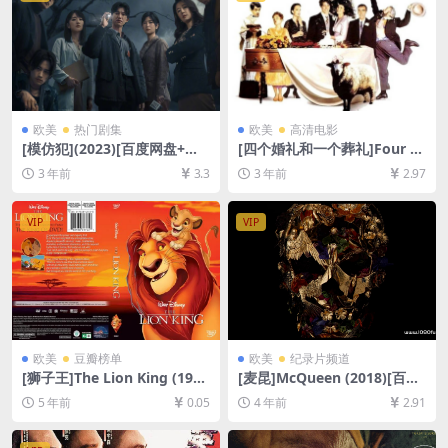
欧美
热门剧集
欧美
高清电影
[模仿犯](2023)[百度网盘+迅
[四个婚礼和一个葬礼]Four W
雷云盘资源1080P超清未删减]
eddings and a Funeral (199
3 年前
3.3
3 年前
2.97
[MP4/14.8GB][中文字幕]
4)[百度网盘+夸克网盘1080P
超清未删减资源][网盘在线播
放/下载][MP4/8.4GB][中英字
VIP
VIP
幕]
欧美
豆瓣榜单
欧美
纪录片频道
[狮子王]The Lion King (199
[麦昆]McQueen (2018)[百度
4)[百度网盘+迅雷云盘资源10
网盘+迅雷云盘资源1080P超
5 年前
0.05
4 年前
2.91
80P超清未删减][MP4/5.7GB]
清未删减][MP4/7.6GB][中英
[中英字幕]
字幕]