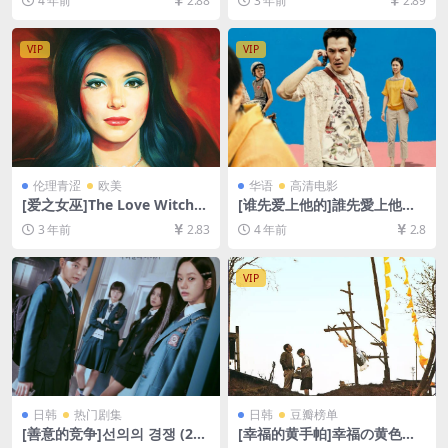
4 年前
2.88
3 年前
2.89
盘+迅雷云盘资源1080P超清
未删减资源][网盘在线播放/下
未删减][MP4/7.9GB][中英字
载][MP4/7.5GB][中英字幕]
幕]
VIP
VIP
伦理青涩
欧美
华语
高清电影
[爱之女巫]The Love Witch
[谁先爱上他的]誰先愛上他的
(2016)[百度网盘+夸克网盘10
(2018)[百度网盘+夸克网盘
3 年前
2.83
4 年前
2.8
80P超清未删减资源][网盘在
+迅雷云盘资源1080P超清未
线播放/下载][MP4/7.3GB][中
删减][MP4/6.4GB][中文字幕]
英字幕]
VIP
日韩
热门剧集
日韩
豆瓣榜单
[善意的竞争]선의의 경쟁 (202
[幸福的黄手帕]幸福の黄色い