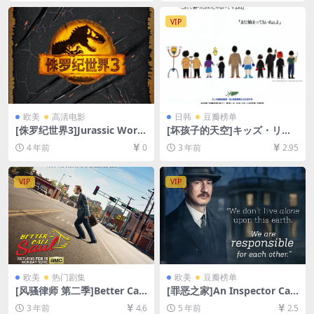
未删减][MP4/8.6GB][中文字
[网盘在线播放/下载][MP4/8.
幕]
8GB][官方中字]
VIP
欧美
高清电影
日韩
豆瓣榜单
[侏罗纪世界3]Jurassic Worl
[坏孩子的天空]キッズ・リタ
d: Dominion (2022)[百度网
ーン (1996)[百度网盘+夸克网
4 年前
0
3 年前
2.95
盘+迅雷云盘资源1080P超清
盘1080P超清未删减资源][网
未删减][MP4/9GB][中文字幕/
盘在线播放/下载][MP4/6.9G
韩版硬字]
B][中文字幕]
VIP
VIP
欧美
热门剧集
欧美
豆瓣榜单
[风骚律师 第二季]Better Call
[罪恶之家]An Inspector Call
Saul Season 2 (2016)[百度网
s (2015)[百度网盘+迅雷云盘
3 年前
4.6
5 年前
2.5
盘+迅雷云盘+阿里云盘资源10
资源1080P超清未删减][MP4/