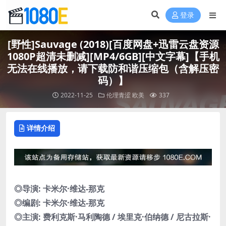
登录
[野性]Sauvage (2018)[百度网盘+迅雷云盘资源
1080P超清未删减][MP4/6GB][中文字幕]【手机
无法在线播放，请下载防和谐压缩包（含解压密
码）】
2022-11-25
伦理青涩
欧美
337
详情介绍
◎导演: 卡米尔·维达-那克
◎编剧: 卡米尔·维达-那克
◎主演: 费利克斯·马利陶德 / 埃里克·伯纳德 / 尼古拉斯·