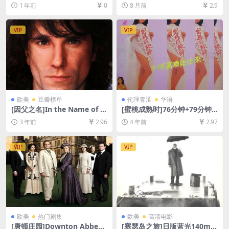
5)[百度网盘+夸克网盘1080P
ハンカチ (1977)[百度网盘+夸
1 年前
0
8 月前
2.9
超清未删减资源][网盘在线播
克网盘1080P超清未删减资源]
放/下载][MP4/18GB][官方中
[网盘在线播放/下载][MP4/9.
字]
9GB][中文字幕]
VIP
VIP
欧美
豆瓣榜单
伦理青涩
华语
[因父之名]In the Name of t
[蜜桃成熟时]76分钟+79分钟
he Father (1993)[百度网盘
特别版 蜜桃成熟時 (1993)[百
3 年前
2.96
4 年前
2.97
+夸克网盘1080P超清未删减
度网盘+迅雷云盘资源1080P
资源][网盘在线播放/下载][MP
超清未删减][MP4/6.3GB][粤
4/8.4GB][中英字幕]
语中字/国语中字]【手机无法
VIP
VIP
在线播放，请下载防和谐压缩
包（含解压密码）】
欧美
热门剧集
欧美
高清电影
[唐顿庄园]Downton Abbey
[塞瑟岛之旅]日版蓝光140min