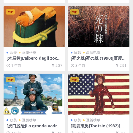
80P超清未删减][MP4/11GB]
5.4GB][中英字幕]
[中英字幕]
VIP
VIP
欧美
豆瓣榜单
日韩
高清电影
[木屐树]L’albero degli zocco
[死之棘]死の棘 (1990)[百度网
li (1978)[百度网盘+夸克网盘1
盘+夸克网盘1080P超清未删
1 年前
2.87
3 年前
2.91
080P超清未删减资源][网盘在
减资源][网盘在线播放/下载]
线播放/下载][MP4/12GB][中
[MP4/7.4GB][中文字幕]
文字幕]
VIP
VIP
欧美
豆瓣榜单
欧美
豆瓣榜单
[虎口脱险]La grande vadrou
[窈窕淑男]Tootsie (1982)[百
ille (1966)蓝光修复版[百度网
度网盘+夸克网盘1080P超清