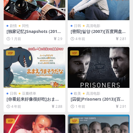
剧情
同性
日韩
高清电影
[独家记忆]Snapshots (2018)
[密阳]밀양 (2007)[百度网盘
[百度网盘+夸克网盘1080P超
+迅雷云盘资源1080P超清未
1 月前
2.9
4 年前
2.81
清未删减资源][网盘在线播放/
删减][MP4/9GB][韩语中字]
下载][MP4/6GB][中英字幕]
VIP
VIP
日韩
豆瓣榜单
欧美
高清电影
[你看起来好像很好吃]おまえ
[囚徒]Prisoners (2013)[百度
うまそうだな (2010)[百度网
网盘+夸克网盘1080P超清未
4 年前
2.88
1 年前
2.91
盘+迅雷云盘资源1080P超清
删减资源][网盘在线播放/下
未删减][MP4/3.4GB][日语中
载][MP4/10GB][中英字幕]
字]
VIP
VIP