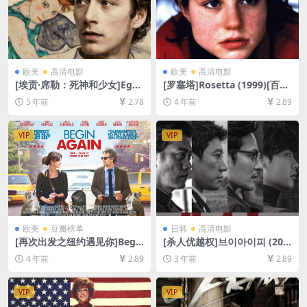
欧美
高清电影
欧美
高清电影
[埃贡·席勒：死神和少女]Ego
[罗塞塔]Rosetta (1999)[百度
n Schiele: Tod und Mädche
网盘+迅雷云盘资源1080P超
5 年前
2.78
4 年前
2.89
n (2016)[百度网盘+迅雷云盘
清未删减][MP4/5.2GB][中英
资源1080P超清未删减][MP4/
字幕]
7.0GB][原声中字]
VIP
VIP
欧美
豆瓣榜单
日韩
高清电影
[再次出发之纽约遇见你]Begi
[杀人优越权]브이아이피 (201
n Again (2013)[百度网盘+迅
7)[百度网盘+夸克网盘+迅雷云
4 年前
2.89
3 年前
2.89
雷云盘资源1080P超清未删减]
盘资源1080P超清未删减][MP
[MP4/7.6GB][中英字幕]
4/8GB][韩语中字]
VIP
VIP