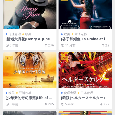
伦理青涩
欧美
欧美
高清电影
[情迷六月花]Henry & June
[谷子和鲻鱼]La Graine et le
(1990)[百度网盘+迅雷云盘资
mulet (2007)[百度网盘+夸克
5 年前
2.76
11 月前
2.9
源1080P超清未删减][MP4/6.
网盘1080P超清未删减资源]
9GB][中英字幕]【视频文件
[网盘在线播放/下载][MP4/9.
+防和谐压缩包（含解压密
7GB][中英字幕]
VIP
VIP
码）】
欧美
豆瓣榜单
伦理青涩
日本青涩
[少年派的奇幻漂流]Life of Pi
[狼狈]ヘルタースケルター (2
(2012)[百度网盘+迅雷云盘资
012)完整版[百度网盘+迅雷云
5 年前
2.85
5 年前
2.92
源1080P超清][MP4/8.3GB]
盘资源1080P超清未删减][MP
[中英字幕]
4/7.5GB][原声中日双语字幕]
【视频文件+防和谐压缩包