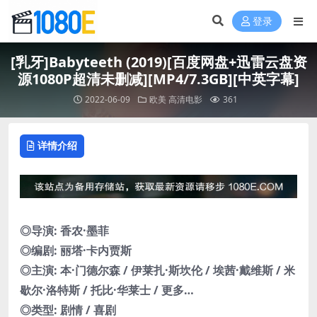
登录
[乳牙]Babyteeth (2019)[百度网盘+迅雷云盘资
源1080P超清未删减][MP4/7.3GB][中英字幕]
2022-06-09
欧美
高清电影
361
详情介绍
◎导演: 香农·墨菲
◎编剧: 丽塔·卡内贾斯
◎主演: 本·门德尔森 / 伊莱扎·斯坎伦 / 埃茜·戴维斯 / 米
歇尔·洛特斯 / 托比·华莱士 / 更多…
◎类型: 剧情 / 喜剧