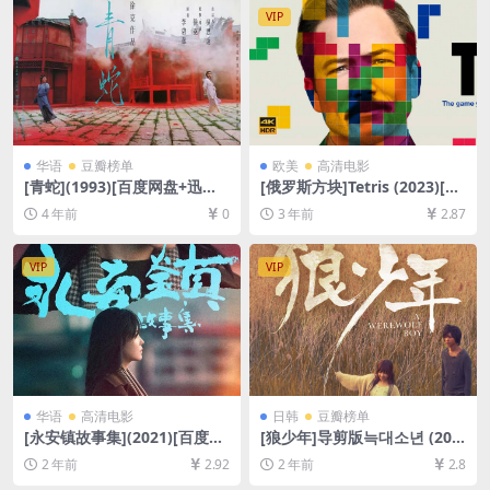
VIP
华语
豆瓣榜单
欧美
高清电影
[青蛇](1993)[百度网盘+迅雷
[俄罗斯方块]Tetris (2023)[百
云盘资源1080P超清未删减]
度网盘+迅雷云盘资源1080P
4 年前
0
3 年前
2.87
[MP4/7.2GB][粤语中字]
超清未删减][MP4/7GB][中英
字幕]
VIP
VIP
华语
高清电影
日韩
豆瓣榜单
[永安镇故事集](2021)[百度网
[狼少年]导剪版늑대소년 (201
盘+夸克网盘1080P超清未删
2)[百度网盘+夸克网盘1080P
2 年前
2.92
2 年前
2.8
减资源][网盘在线播放/下载]
超清未删减资源][网盘在线播
[MP4/8GB][中文字幕]
放/下载][MP4/9.2GB][中文字