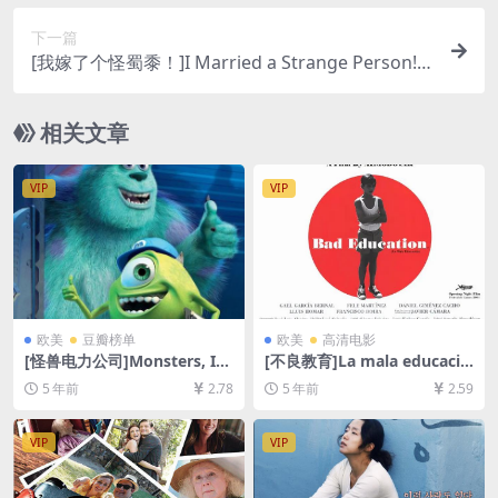
线播放/下载][MP4/6.3GB][中文字幕]
下一篇
[我嫁了个怪蜀黍！]I Married a Strange Person!
(1997)[百度网盘+迅雷云盘资源1080P超清未删减]
[MP4/3.4GB][中文字幕]
相关文章
VIP
VIP
欧美
豆瓣榜单
欧美
高清电影
[怪兽电力公司]Monsters, In
[不良教育]La mala educació
c. (2001)[百度网盘+迅雷云盘
n (2004)[百度网盘+迅雷云盘
5 年前
2.78
5 年前
2.59
资源1080P超清未删减][MP4/
资源1080P超清未删减][MP4/
5.7GB][中英字幕]
5.9GB][繁体中字]【视频文件
+防和谐压缩包（含解压密
VIP
VIP
码）】