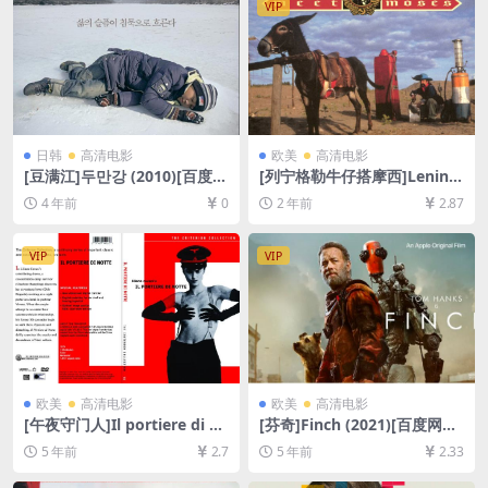
VIP
（含解压密码）】
日韩
高清电影
欧美
高清电影
[豆满江]두만강 (2010)[百度网
[列宁格勒牛仔搭摩西]Lening
盘+迅雷云盘资源720P高清未
rad Cowboys Meet Moses
4 年前
0
2 年前
2.87
删减][MP4/4.4GB][韩语中字]
(1994)[百度网盘+夸克网盘10
80P超清未删减资源][网盘在
线播放/下载][MP4/6.2GB][中
VIP
VIP
文字幕]
欧美
高清电影
欧美
高清电影
[午夜守门人]Il portiere di no
[芬奇]Finch (2021)[百度网盘
tte (1974)[百度网盘+迅雷云
+迅雷云盘资源1080P超清未
5 年前
2.7
5 年前
2.33
盘资源1080P超清未删减][MP
删减][MP4/7.4GB][中文字幕]
4/7.3GB][中英字幕]