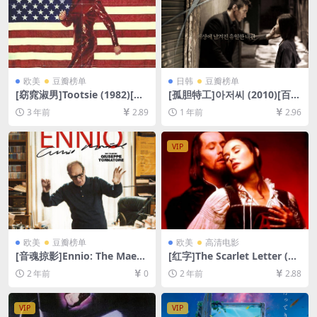
欧美
豆瓣榜单
日韩
豆瓣榜单
[窈窕淑男]Tootsie (1982)[百
[孤胆特工]아저씨 (2010)[百度
度网盘+夸克网盘1080P超清
网盘+夸克网盘1080P超清未
3 年前
2.89
1 年前
2.96
未删减资源][网盘在线播放/下
删减资源][网盘在线播放/下
载][MP4/7.5GB][中英字幕]
载][MP4/8.2GB][中文字幕]
VIP
欧美
豆瓣榜单
欧美
高清电影
[音魂掠影]Ennio: The Maest
[红字]The Scarlet Letter (19
ro (2021)[百度网盘+夸克网盘
95)[百度网盘+夸克网盘1080P
2 年前
0
2 年前
2.88
1080P超清未删减资源][网盘
超清未删减资源][网盘在线播
在线播放/下载][MP4/11GB]
放/下载][MP4/8.8GB][中文字
[中文字幕]
幕]
VIP
VIP