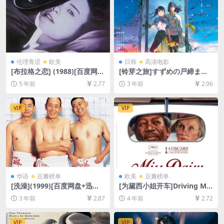
伦理青涩
欧美
日韩
高清电影
[布拉格之恋] (1988)[百度网盘
[铃芽之旅]すずめの戸締まり
+迅雷云盘资源1080P超清未
(2022)[百度网盘+迅雷云盘资
5 年前
2.77
3 年前
2.96
删减][MP4/9.4GB][中英字幕]
源1080P超清未删减][MP4/7
【视频文件+防和谐压缩包
GB][日语中字]
（含解压密码）】
VIP
VIP
华语
豆瓣榜单
欧美
豆瓣榜单
[洗澡](1999)[百度网盘+迅雷
[为黛西小姐开车]Driving Mis
云盘资源1080P超清未删减]
s Daisy (1989)[百度网盘+迅
3 年前
2.87
4 年前
2.72
[MP4/5GB][中文字幕]
雷云盘资源1080P超清未删减]
[MP4/6.4GB][中英字幕]
VIP
VIP