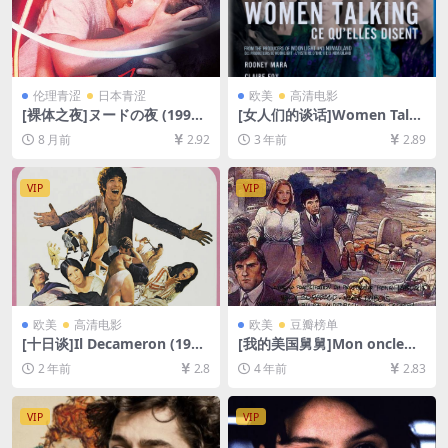
伦理青涩
日本青涩
欧美
高清电影
[裸体之夜]ヌードの夜 (1993)
[女人们的谈话]Women Talki
[百度网盘+夸克网盘1080P超
ng (2022)[百度网盘+迅雷云
8 月前
2.92
3 年前
2.89
清未删减资源][网盘在线播放/
盘资源1080P超清未删减][MP
下载][MP4/8.9GB][中文字幕]
4/6.7GB][中文字幕]
VIP
VIP
欧美
高清电影
欧美
豆瓣榜单
[十日谈]Il Decameron (197
[我的美国舅舅]Mon oncle
1)[百度网盘+夸克网盘1080P
d’Amérique (1980)[百度网盘
2 年前
2.8
4 年前
2.83
超清未删减资源][网盘在线播
+迅雷云盘资源1080P超清未
放/下载][MP4/7.8GB][中文字
删减][MP4/7.6GB][中文字幕]
幕]
VIP
VIP