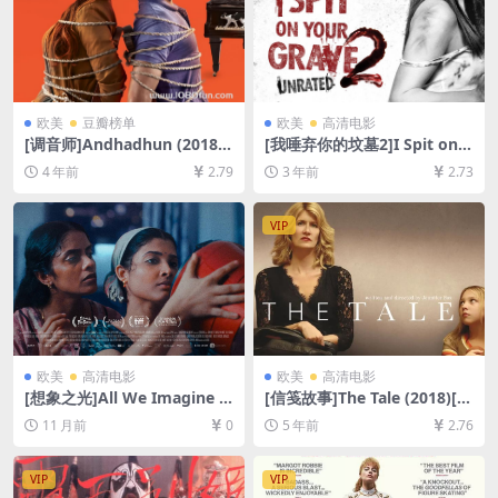
欧美
豆瓣榜单
欧美
高清电影
[调音师]Andhadhun (2018)
[我唾弃你的坟墓2]I Spit on Y
[百度网盘+迅雷云盘资源1080
our Grave 2 (2013)[百度网盘
4 年前
2.79
3 年前
2.73
P超清未删减][MP4/8.8GB][中
+迅雷云盘资源1080P超清未
文字幕]
删减][MP4/6GB][中英字幕]
VIP
欧美
高清电影
欧美
高清电影
[想象之光]All We Imagine a
[信笺故事]The Tale (2018)[百
s Light (2024)[百度网盘+夸
度网盘+迅雷云盘资源1080P
11 月前
0
5 年前
2.76
克网盘1080P超清未删减资源]
超清未删减][MP4/7.5GB][中
[网盘在线播放/下载][MP4/7.
英字幕]
8GB][中文字幕]
VIP
VIP