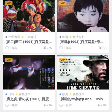
VIP
VIP
伦理青涩
日本青涩
华语
高清电影
[梦二]夢二 (1991)[百度网盘
[画魂](1994)[百度网盘+夸克
+夸克网盘1080P超清未删减
网盘1080P超清未删减资源]
2 年前
2.97
2 年前
2.8
资源][网盘在线播放/下载][MP
[网盘在线播放/下载][MP4/8.
4/9.1GB][中文字幕]
4GB][中文字幕]
VIP
VIP
日韩
豆瓣榜单
欧美
豆瓣榜单
[青之炎]青の炎 (2003)[百度网
[孤独的幸存者]Lone Survivo
盘+夸克网盘1080P超清未删
r (2013)[百度网盘+夸克网盘1
3 年前
2.82
8 月前
2.94
减资源][网盘在线播放/下载]
080P超清未删减资源][网盘在
[MP4/7.4GB][中文字幕]
线播放/下载][MP4/10GB][中