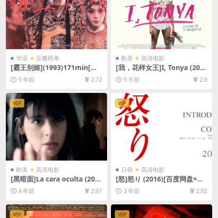
华语
豆瓣榜单
欧美
高清电影
[霸王别姬](1993)171min[百
[我，花样女王]I, Tonya (201
度网盘+迅雷云盘资源1080P
7)[百度网盘+夸克网盘1080P
5 年前
2.72
5 月前
2.9
超清未删减][MP4/10GB][原
超清未删减资源][网盘在线播
声中字]
放/下载][MP4/7.4GB][中英字
幕]
VIP
VIP
欧美
高清电影
日韩
高清电影
[黑暗面]La cara oculta (201
[怒]怒り (2016)[百度网盘+夸
1)[百度网盘+迅雷云盘资源10
克网盘1080P超清未删减资源]
4 年前
2.97
3 年前
2.92
80P超清未删减][MP4/5.8GB]
[网盘在线播放/下载][MP4/8.
[中文字幕]
9GB][中文字幕]
VIP
VIP