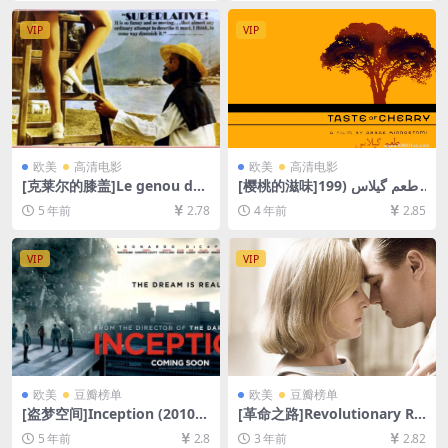
放/下载][MP4/2.6GB][中文字
4/6.8GB][中文字幕]
幕]
VIP
VIP
欧美
高清电影
欧美
高清电影
[克莱尔的膝盖]Le genou de
[樱桃的滋味]طعم گیلاس (199
Claire (1970)[百度网盘+迅雷
7)[百度网盘+迅雷云盘资源10
5 年前
2.78
4 年前
2.85
云盘资源1080P超清未删减]
80P超清未删减][MP4/6.5GB]
[MP4/6.1GB][原声中字]
[中文字幕]
VIP
VIP
欧美
豆瓣榜单
欧美
豆瓣榜单
[盗梦空间]Inception (2010)
[革命之路]Revolutionary Ro
[百度网盘+迅雷云盘资源1080
ad (2008)[百度网盘+夸克网盘
5 年前
2.8
3 年前
2.82
P超清未删减][MP4/9.5GB][中
1080P超清未删减资源][网盘