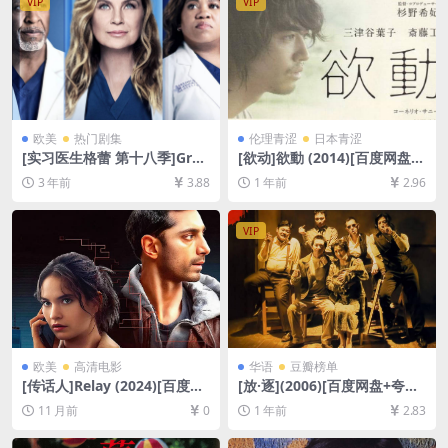
VIP
VIP
缩包（含解压密码）】
欧美
热门剧集
伦理青涩
日本青涩
[实习医生格蕾 第十八季]Gre
[欲动]欲動 (2014)[百度网盘
y’s Anatomy Season 18 (20
+夸克网盘1080P超清未删减
3 年前
3.88
1 年前
2.96
21)[百度网盘+夸克网盘1080P
资源][网盘在线播放/下载][MP
超清未删减资源][网盘在线播
4/6.2GB][中文字幕][视频文件
放/下载][MP4/55GB][奈飞官
+防和谐加密压缩包]
VIP
方中字]
欧美
高清电影
华语
豆瓣榜单
[传话人]Relay (2024)[百度网
[放·逐](2006)[百度网盘+夸克
盘+夸克网盘1080P超清未删
网盘1080P超清未删减资源]
11 月前
0
1 年前
2.83
减资源][网盘在线播放/下载]
[网盘在线播放/下载][MP4/7.
[MP4/7.7GB][中英字幕]
1GB][粤语中字]