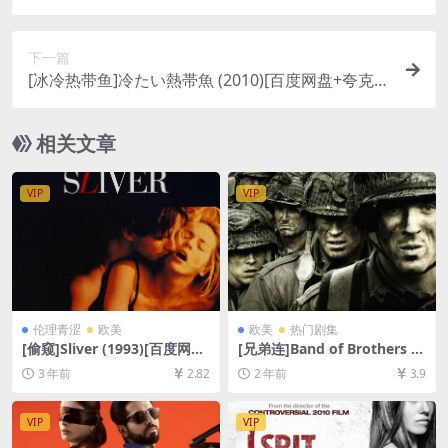
+迅雷云盘资源1080P超清未删减][MP4/10GB][日
语中字]
下一篇
[冰冷热带鱼]冷たい熱帯魚 (2010)[百度网盘+夸克网
盘+迅雷云盘资源1080P超清未删减][MP4/9.2GB]
[日语中字]
相关文章
VIP
VIP
伦理青涩
欧美
欧美
热门剧集
[偷窥]Sliver (1993)[百度网盘
[兄弟连]Band of Brothers (2
+夸克网盘1080P超清未删减
001)[百度网盘+夸克网盘1080
3 年前
2.82
2 年前
3.9
资源][网盘在线播放/下载][MP
P超清未删减资源][网盘在线播
4/6.6GB][中英字幕]
放/下载][MP4/41GB][中英字
幕]
VIP
VIP