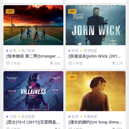
英字幕]
在线播放/下载][MP4/7.6GB]
[中英字幕]
VIP
VIP
欧美
热门剧集
欧美
高清电影
[怪奇物语 第二季]Stranger T
[疾速追杀]John Wick (2014)
hings Season 2 (2017)[百度
[百度网盘+迅雷云盘资源1080
2 年前
3.82
5 年前
2.76
网盘+夸克网盘1080P超清未
P超清未删减][MP4/6.8GB][中
删减资源][网盘在线播放/下
英字幕]
载][MP4/29GB][中英字幕]
VIP
日韩
高清电影
欧美
豆瓣榜单
[恶女]악녀 (2017)[百度网盘
[漫长的婚约]Un long diman
+夸克网盘1080P超清未删减
che de fiançailles (2004)[百