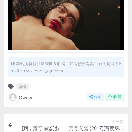
本站所有资源均来自互联网，如有侵权等其它行为请联系E
mail：159775053@qq.com
剧情
Owner
分享
收藏
上一篇
[啊，荒野 前篇]あゝ、荒野 前篇 (2017)[百度网盘