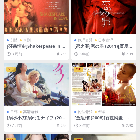
剧情
喜剧
伦理青涩
日本青涩
[莎翁情史]Shakespeare in L
[恋之罪]恋の罪 (2011)[百度网
ove (1998)[百度网盘+夸克网
盘+夸克网盘资源1080P超清
3 周前
2.9
3 年前
2.99
盘1080P超清未删减资源][网
未删减][MP4/8.7GB][日语中
盘在线播放/下载][MP4/8.4G
字]
B][中英字幕]
VIP
VIP
日韩
高清电影
伦理青涩
华语
[溺水小刀]溺れるナイフ (201
[金瓶梅](2008)[百度网盘+迅
6)[百度网盘+夸克网盘1080P
雷云盘1080P超清未删减资源]
7 月前
2.9
3 年前
2.98
超清未删减资源][网盘在线播
[网盘下载][MP4/5.7GB][粤语
放/下载][MP4/8GB][中文字
中字]【手机/平板无法在线播
幕]
放，请使用电脑下载防和谐压