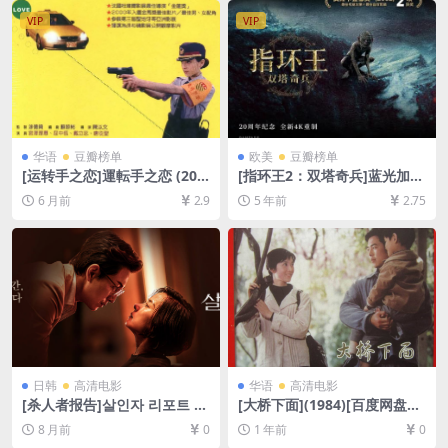
英字幕]
VIP
VIP
华语
豆瓣榜单
欧美
豆瓣榜单
[运转手之恋]運転手之恋 (200
[指环王2：双塔奇兵]蓝光加长
0)[百度网盘+夸克网盘1080P
版(2002)[百度网盘+迅雷云盘
6 月前
2.9
5 年前
2.75
超清未删减资源][网盘在线播
资源1080P超清][MP4/15GB]
放/下载][MP4/3.9GB][中文字
[中英字幕]
幕]
日韩
高清电影
华语
高清电影
[杀人者报告]살인자 리포트 (2
[大桥下面](1984)[百度网盘
025)[百度网盘+夸克网盘1080
+夸克网盘1080P超清未删减
8 月前
0
1 年前
0
P超清未删减资源][网盘在线播
资源][网盘在线播放/下载][MP