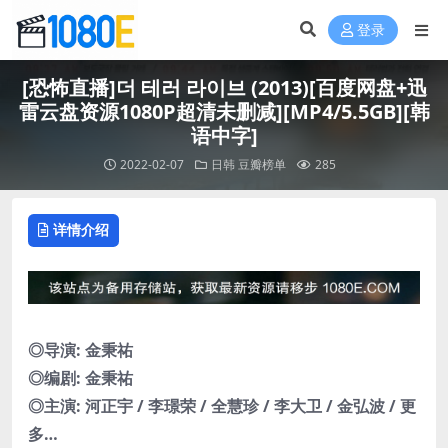
登录
[恐怖直播]더 테러 라이브 (2013)[百度网盘+迅
雷云盘资源1080P超清未删减][MP4/5.5GB][韩
语中字]
2022-02-07
日韩
豆瓣榜单
285
详情介绍
◎导演: 金秉祐
◎编剧: 金秉祐
◎主演: 河正宇 / 李璟荣 / 全慧珍 / 李大卫 / 金弘波 / 更
多…