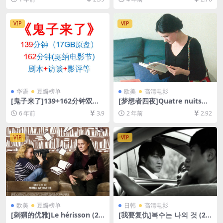
资源][网盘在线播放/下载][MP
hte (2009)[百度网盘+迅雷云
4/8.7GB][中文字幕]
盘资源1080P超清未删减][MP
4/9GB][中文字幕]
VIP
VIP
华语
豆瓣榜单
欧美
高清电影
[鬼子来了]139+162分钟双版
[梦想者四夜]Quatre nuits
本(2000)[百度网盘+迅雷云盘
d’un rêveur (1971)[百度网盘
6 年前
3.9
2 年前
2.92
高清原盘未删减资源][网盘在
+夸克网盘1080P超清未删减
线播放/下载][MP4/5.6GB MK
资源][网盘在线播放/下载][MP
V/17GB][中文字幕]
4/5.4GB][中文字幕]
VIP
VIP
欧美
豆瓣榜单
日韩
高清电影
[刺猬的优雅]Le hérisson (20
[我要复仇]복수는 나의 것 (20
09)[百度网盘+夸克网盘1080P
02)[百度网盘+夸克网盘1080P