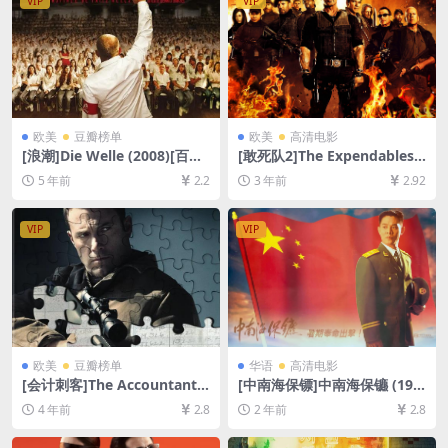
VIP
VIP
线播放，请下载防和谐压缩包
（含解压密码）】
欧美
豆瓣榜单
欧美
高清电影
[浪潮]Die Welle (2008)[百度
[敢死队2]The Expendables 2
网盘+迅雷云盘资源1080P超
(2012)[百度网盘+迅雷云盘资
5 年前
2.2
3 年前
2.92
清][MP4/5.1GB][英语中字]
源1080P超清未删减][MP4/6
GB][中英字幕]
VIP
VIP
欧美
豆瓣榜单
华语
高清电影
[会计刺客]The Accountant
[中南海保镖]中南海保镳 (199
(2016)[百度网盘+迅雷云盘资
4)[百度网盘+夸克网盘1080P
4 年前
2.8
2 年前
2.8
源1080P超清未删减][MP4/8.
超清未删减资源][网盘在线播
2GB][中英字幕]
放/下载][MP4/5.8GB][粤语中