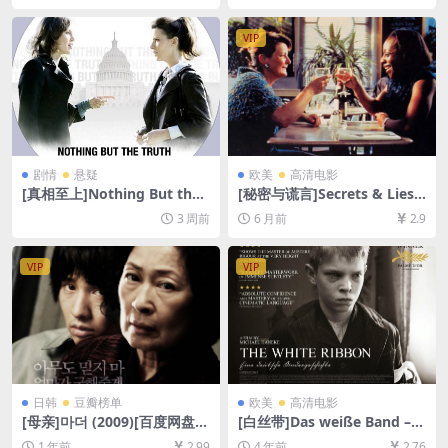
[韩语中字]
载][MP4/10GB][中文字幕]
VIP
剧情
悬疑
欧美
高清电影
[真相至上]Nothing But the
[秘密与谎言]Secrets & Lies
Truth (2008)[百度网盘+夸克
(1996)[百度网盘+夸克网盘10
3 周前
6 月前
2.9
网盘1080P超清未删减资源]
80P超清未删减资源][网盘在
[网盘在线播放/下载][MP4/7G
线播放/下载][MP4/9.8GB][中
B][中英字幕]
文字幕]
VIP
VIP
日韩
豆瓣榜单
欧美
高清电影
[母亲]마더 (2009)[百度网盘
[白丝带]Das weiße Band – E
+夸克网盘1080P超清未删减
ine deutsche Kindergeschic
1 年前
2.99
4 年前
2.76