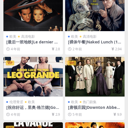
欧美
高清电影
欧美
高清电影
[最后一班地铁]Le dernier m
[裸体午餐]Naked Lunch (19
étro (1980)[百度网盘+迅雷云
91)[百度网盘+夸克网盘1080P
4 年前
2.8
2 年前
2.94
盘资源1080P超清未删减][MP
超清未删减资源][网盘在线播
4/8.6GB][中文字幕]
放/下载][MP4/8.6GB][中文字
幕]
VIP
VIP
伦理青涩
欧美
欧美
热门剧集
[祝你好运，里奥·格兰德]Goo
[唐顿庄园]Downton Abbey
d Luck to You, Leo Grande
(全6季)[百度网盘+迅雷云盘资
4 年前
2.9
5 年前
9.9
(2022)[百度网盘+迅雷云盘资
源1080P超清未删减][MP4/82
源1080P超清未删减][MP4/5.
GB][中英字幕]
9GB][中文字幕]【手机无法在