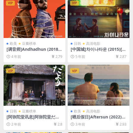
字]
VIP
VIP
欧美
豆瓣榜单
日韩
高清电影
[调音师]Andhadhun (2018)
[中国城]차이나타운 (2015)[百
[百度网盘+迅雷云盘资源1080
度网盘+迅雷云盘资源1080P
4 年前
2.79
5 年前
2.87
P超清未删减][MP4/8.8GB][中
超清未删减][MP4/5.6GB][韩
文字幕]
语中字]
VIP
VIP
日韩
豆瓣榜单
欧美
高清电影
[阿弥陀堂讯息]阿弥陀堂だよ
[晒后假日]Aftersun (2022)
り (2002)[百度网盘+夸克网盘
[百度网盘+迅雷云盘资源1080
2 年前
2.8
3 年前
2.93
1080P超清未删减资源][网盘
P超清未删减][MP4/6GB][中
在线播放/下载][MP4/8.3GB]
英字幕]