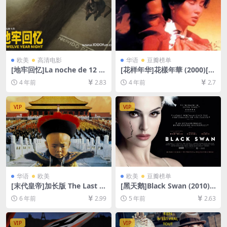
欧美
高清电影
华语
豆瓣榜单
[地牢回忆]La noche de 12 a
[花样年华]花樣年華 (2000)[百
ños (2018)[百度网盘+迅雷云
度网盘+迅雷云盘资源1080P
4 年前
2.83
4 年前
2.7
盘资源1080P超清未删减][MP
超清未删减][MP4/6.2GB][粤
4/7.3GB][中文字幕]
语中字]
VIP
VIP
华语
欧美
欧美
豆瓣榜单
[末代皇帝]加长版 The Last E
[黑天鹅]Black Swan (2010)
mperor (1987)[百度网盘+夸
[百度网盘+迅雷云盘资源1080
6 年前
2.99
5 年前
2.63
克网盘+迅雷云盘资源1080P
P超清未删减][MP4/6.7GB][中
超清未删减][MP4/14GB][中
英字幕]
英字幕]
VIP
VIP