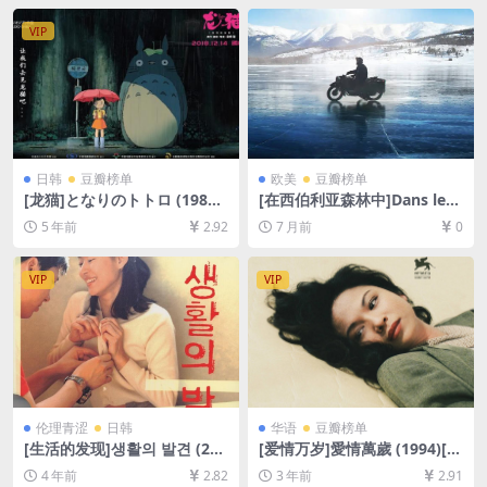
删减资源][网盘在线播放/下
载][MP4/9.6GB][中文字幕]
VIP
日韩
豆瓣榜单
欧美
豆瓣榜单
[龙猫]となりのトトロ (1988)
[在西伯利亚森林中]Dans les f
[百度网盘+迅雷云盘资源1080
orêts de Sibérie (2016)[百度
5 年前
2.92
7 月前
0
P超清未删减][MP4/5.4GB][日
网盘+夸克网盘1080P超清未
语中字]
删减资源][网盘在线播放/下
载][MP4/7.5GB][中文字幕]
VIP
VIP
伦理青涩
日韩
华语
豆瓣榜单
[生活的发现]생활의 발견 (200
[爱情万岁]愛情萬歲 (1994)[百
2)[百度网盘+夸克网盘资源10
度网盘+夸克网盘1080P超清
4 年前
2.82
3 年前
2.91
80P超清未删减][MP4/7.5GB]
未删减资源][网盘在线播放/下