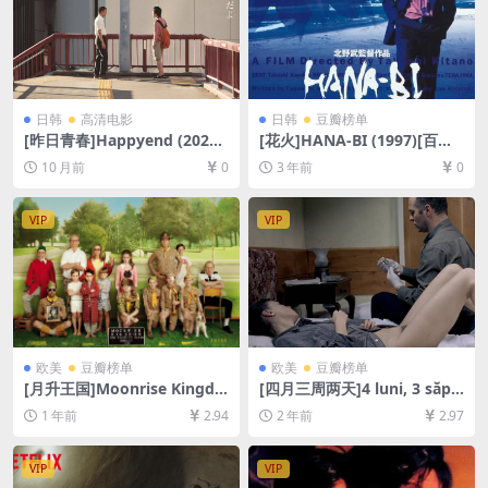
日韩
高清电影
日韩
豆瓣榜单
[昨日青春]Happyend (2024)
[花火]HANA-BI (1997)[百度
[百度网盘+夸克网盘1080P超
网盘+夸克网盘1080P超清未
10 月前
0
3 年前
0
清未删减资源][网盘在线播放/
删减资源][网盘在线播放/下
下载][MP4/7.5GB][中文字幕]
载][MP4/6.5GB][中文字幕]
VIP
VIP
欧美
豆瓣榜单
欧美
豆瓣榜单
[月升王国]Moonrise Kingdo
[四月三周两天]4 luni, 3 săpt
m (2012)[百度网盘+夸克网盘
ămâni și 2 zile (2007)[百度
1 年前
2.94
2 年前
2.97
1080P超清未删减资源][网盘
网盘+夸克网盘1080P超清未
在线播放/下载][MP4/5.9GB]
删减资源][网盘在线播放/下
[中英字幕]
载][MP4/7.3GB][中文字幕]
VIP
VIP