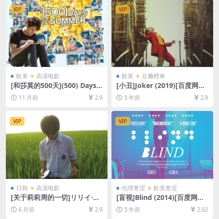
[中文字幕]
VIP
VIP
欧美
高清电影
欧美
豆瓣榜单
[和莎莫的500天](500) Days o
[小丑]Joker (2019)[百度网盘
f Summer (2009)[百度网盘
+迅雷云盘资源1080P超清未
11 月前
2.9
5 年前
2.9
+夸克网盘1080P超清未删减
删减][MP4/7.7GB][中英字幕]
资源][网盘在线播放/下载][MP
4/6.3GB][中英字幕]
VIP
VIP
日韩
高清电影
伦理青涩
欧美青涩
[关于莉莉周的一切]リリイ·シ
[盲视]Blind (2014)[百度网盘
ュシュのすべて (2001)[百度
+迅雷云盘资源1080P超清未
6 月前
2.9
5 年前
2.92
网盘+夸克网盘1080P超清未
删减][MP4/6.1GB][中文字幕]