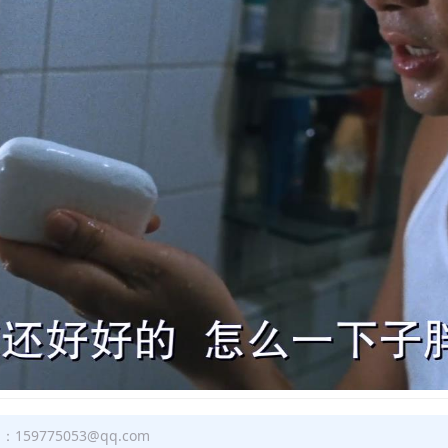
9775053@qq.com