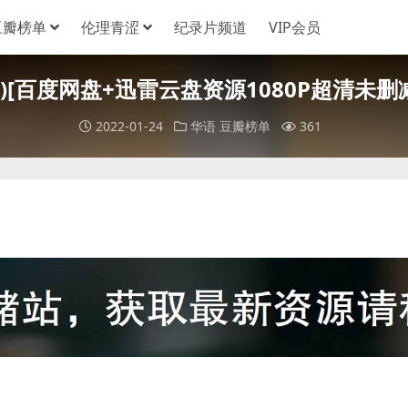
豆瓣榜单
伦理青涩
纪录片频道
VIP会员
4)[百度网盘+迅雷云盘资源1080P超清未删减][
2022-01-24
华语
豆瓣榜单
361