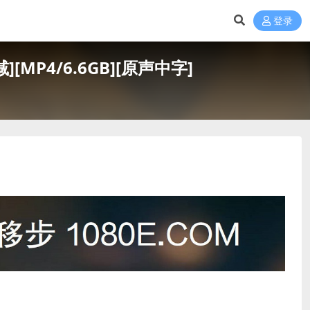
登录
MP4/6.6GB][原声中字]