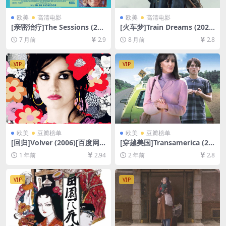
欧美
高清电影
欧美
高清电影
[亲密治疗]The Sessions (201
[火车梦]Train Dreams (202
2)[百度网盘+夸克网盘1080P
5)[百度网盘+夸克网盘1080P
7 月前
2.9
8 月前
2.8
超清未删减资源][网盘在线播
超清未删减资源][网盘在线播
放/下载][MP4/8.5GB][中英字
放/下载][MP4/8.3GB][中英字
幕]
幕]
VIP
VIP
欧美
豆瓣榜单
欧美
豆瓣榜单
[回归]Volver (2006)[百度网
[穿越美国]Transamerica (20
盘+夸克网盘1080P超清未删
05)[百度网盘+夸克网盘1080P
1 年前
2.94
2 年前
2.8
减资源][网盘在线播放/下载]
超清未删减资源][网盘在线播
[MP4/8.5GB][中文字幕]
放/下载][MP4/6.3GB][中英字
幕]
VIP
VIP