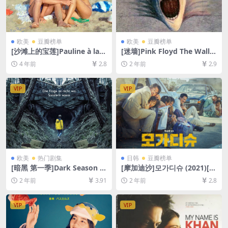
欧美
豆瓣榜单
欧美
豆瓣榜单
[沙滩上的宝莲]Pauline à la p
[迷墙]Pink Floyd The Wall
lage (1983)[百度网盘+迅雷云
(1982)[百度网盘+夸克网盘10
4 年前
2.8
2 年前
2.9
盘资源1080P超清未删减][MP
80P超清未删减资源][网盘在
4/5GB][中文字幕]
线播放/下载][MP4/5.9GB][中
英字幕]
VIP
VIP
欧美
热门剧集
日韩
豆瓣榜单
[暗黑 第一季]Dark Season 1
[摩加迪沙]모가디슈 (2021)[百
(2017)[百度网盘+夸克网盘10
度网盘+夸克网盘1080P超清
2 年前
3.91
2 年前
2.8
80P超清未删减资源][网盘在
未删减资源][网盘在线播放/下
线播放/下载][MP4/33GB][中
载][MP4/7.7GB][中文字幕]
文字幕]
VIP
VIP