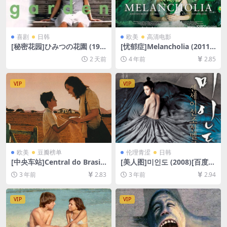
喜剧
日韩
欧美
高清电影
[秘密花园]ひみつの花園 (199
[忧郁症]Melancholia (2011)
7)[百度网盘+夸克网盘1080P
[百度网盘+迅雷云盘资源1080
2 天前
4 年前
2.85
超清未删减资源][网盘在线播
P超清未删减][MP4/7.6GB][中
放/下载][MP4/5.6GB][中文字
英字幕]
幕]
VIP
VIP
欧美
豆瓣榜单
伦理青涩
日韩
[中央车站]Central do Brasil
[美人图]미인도 (2008)[百度网
(1998)[百度网盘+夸克网盘10
盘+迅雷云盘资源1080P超清
3 年前
2.83
3 年前
2.94
80P超清未删减资源][网盘在
未删减][MP4/4.3GB][韩语中
线播放/下载][MP4/5.4GB][中
字]
文字幕]
VIP
VIP