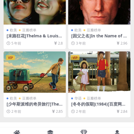
欧美
豆瓣榜单
欧美
豆瓣榜单
[末路狂花]Thelma & Louise
[因父之名]In the Name of t
(1991)[百度网盘+夸克网盘资
he Father (1993)[百度网盘
5 年前
2.8
3 年前
2.96
源1080P超清未删减][MP4/8.
+夸克网盘1080P超清未删减
2GB][中英字幕]
资源][网盘在线播放/下载][MP
4/8.4GB][中英字幕]
VIP
VIP
欧美
豆瓣榜单
华语
豆瓣榜单
[少年斯派维的奇异旅行]The Y
[冬冬的假期](1984)[百度网盘
oung and Prodigious T.S. S
+夸克网盘1080P超清未删减
2 年前
2.85
2 年前
2.84
pivet (2013)[百度网盘+夸克
资源][网盘在线播放/下载][MP
网盘1080P超清未删减资源]
4/6.6GB][中文字幕]
[网盘在线播放/下载][MP4/6.
9GB][中英字幕]