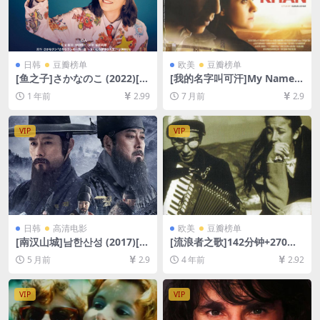
日韩
豆瓣榜单
欧美
豆瓣榜单
[鱼之子]さかなのこ (2022)[百
[我的名字叫可汗]My Name I
度网盘+夸克网盘1080P超清
s Khan (2010)[百度网盘+夸
1 年前
2.99
7 月前
2.9
未删减资源][网盘在线播放/下
克网盘1080P超清未删减资源]
载][MP4/9.9GB][中文字幕]
[网盘在线播放/下载][MP4/12
GB][中英字幕]
VIP
VIP
日韩
高清电影
欧美
豆瓣榜单
[南汉山城]남한산성 (2017)[百
[流浪者之歌]142分钟+270分
度网盘+夸克网盘1080P超清
钟双版本 Дом за вешање
5 月前
2.9
4 年前
2.92
未删减资源][网盘在线播放/下
(1988)[百度网盘+迅雷云盘资
载][MP4/8.8GB][中文字幕]
源1080P&DVD未删减][MP4/
8.7GB+2.8GB][中文字幕]
VIP
VIP