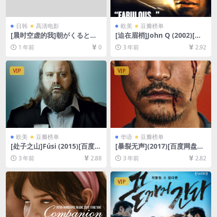
日韩
高清电影
欧美
豆瓣榜单
[晨时空虚的我]朝がくるとむ
[迫在眉梢]John Q (2002)[百
なしくなる (2023)[百度网盘
度网盘+夸克网盘1080P超清
1 年前
0
3 年前
2.92
+夸克网盘1080P超清未删减
未删减资源][网盘在线播放/下
资源][网盘在线播放/下载][MP
载][MP4/7.5GB][中英字幕]
4/1.9GB][中文字幕]
VIP
VIP
欧美
豆瓣榜单
华语
豆瓣榜单
[处子之山]Fúsi (2015)[百度网
[暴裂无声](2017)[百度网盘
盘+夸克网盘1080P超清未删
+迅雷云盘资源1080P超清未
3 年前
2.88
3 年前
2.82
减资源][网盘在线播放/下载]
删减][MP4/7.5GB][中文字幕]
[MP4/6GB][中文字幕]
VIP