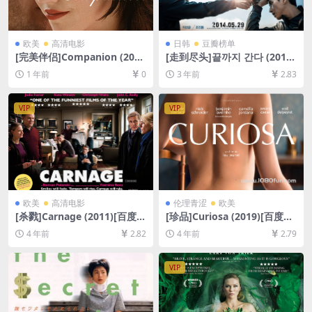
欧美
高清电影
日韩
豆瓣榜单
[完美伴侣]Companion (202
[走到尽头]끝까지 간다 (2014)
5)[百度网盘+夸克网盘1080P
[百度网盘+夸克网盘1080P超
1 年前
0
3 年前
2.83
超清未删减资源][网盘在线播
清未删减资源][网盘在线播放/
放/下载][MP4/3GB][中英字
下载][MP4/4.5GB][韩语中字]
幕]
VIP
VIP
欧美
高清电影
伦理青涩
欧美
[杀戮]Carnage (2011)[百度网
[珍品]Curiosa (2019)[百度网
盘+迅雷云盘资源1080P超清
盘+迅雷云盘资源1080P超清]
4 年前
2.82
4 年前
2.79
未删减][MP4/4.7GB][中英字
[MP4/6.8GB][中英字幕]
幕]
VIP