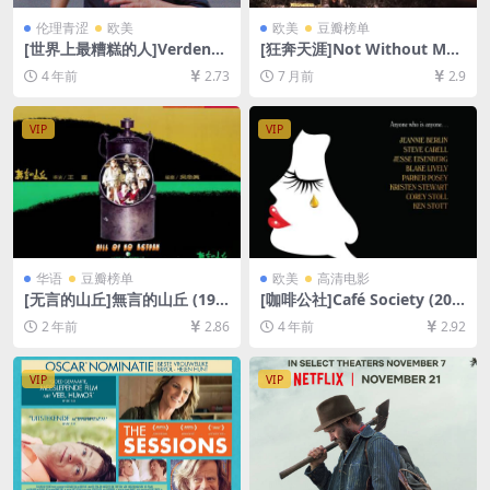
伦理青涩
欧美
欧美
豆瓣榜单
[世界上最糟糕的人]Verdens
[狂奔天涯]Not Without My
verste menneske (2021)[百
Daughter (1991)[百度网盘
4 年前
2.73
7 月前
2.9
度网盘+迅雷云盘资源1080P
+夸克网盘1080P超清未删减
超清未删减][MP4/8GB][中英
资源][网盘在线播放/下载][MP
字幕]
4/8.7GB][中文字幕]
VIP
VIP
华语
豆瓣榜单
欧美
高清电影
[无言的山丘]無言的山丘 (199
[咖啡公社]Café Society (201
2)[百度网盘+夸克网盘1080P
6)[百度网盘+迅雷云盘资源10
2 年前
2.86
4 年前
2.92
超清资源][网盘在线播放/下
80P超清未删减][MP4/6GB]
载][MP4/10GB][中文字幕]
[中文字幕]
VIP
VIP