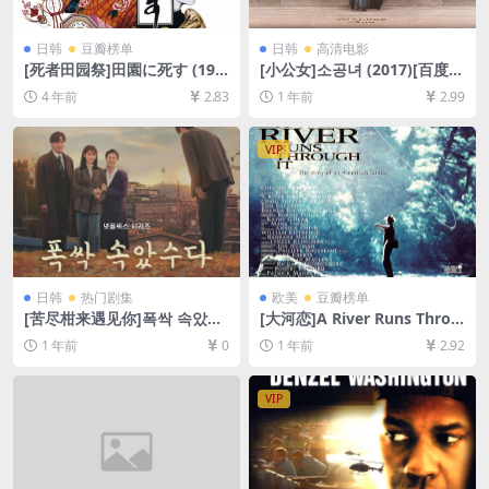
日韩
豆瓣榜单
日韩
高清电影
[死者田园祭]田園に死す (197
[小公女]소공녀 (2017)[百度网
4)[百度网盘+迅雷云盘资源10
盘+夸克网盘1080P超清未删
4 年前
2.83
1 年前
2.99
80P超清][MP4/6.2GB][日语
减资源][网盘在线播放/下载]
中字]
[MP4/7.3GB][中文字幕]
VIP
日韩
热门剧集
欧美
豆瓣榜单
[苦尽柑来遇见你]폭싹 속았수
[大河恋]A River Runs Throu
다 (2025)[百度网盘+夸克网盘
gh It (1992)[百度网盘+夸克
1 年前
0
1 年前
2.92
4K超清未删减资源][网盘在线
网盘1080P超清未删减资源]
播放/下载][MP4/53GB][中文
[网盘在线播放/下载][MP4/7.
字幕]
8GB][中文字幕]
VIP