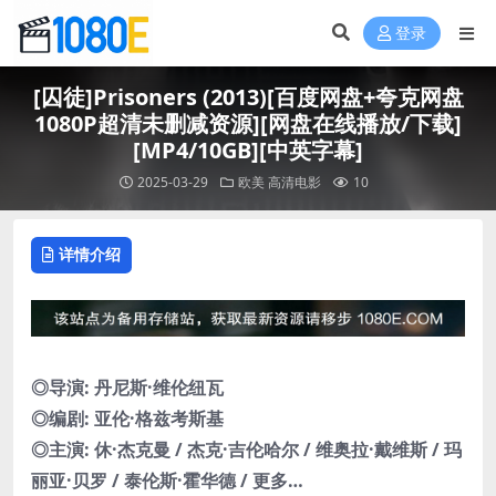
登录
[囚徒]Prisoners (2013)[百度网盘+夸克网盘
1080P超清未删减资源][网盘在线播放/下载]
[MP4/10GB][中英字幕]
2025-03-29
欧美
高清电影
10
详情介绍
◎导演: 丹尼斯·维伦纽瓦
◎编剧: 亚伦·格兹考斯基
◎主演: 休·杰克曼 / 杰克·吉伦哈尔 / 维奥拉·戴维斯 / 玛
丽亚·贝罗 / 泰伦斯·霍华德 / 更多…