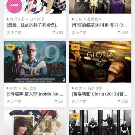
伦理青涩
日本青涩
日韩
豆瓣榜单
[最近，妹妹的样子有点怪]最
[华丽的假期]화려한 휴가 (200
近、妹のようすがちょっとお
7)[百度网盘+迅雷云盘资源10
1 年前
2.92
3 年前
2.84
かしいんだが。 (2014)[百度
80P超清未删减][MP4/7GB]
网盘+夸克网盘1080P超清未
[韩语中字]
删减资源][网盘下载][MP4/7.5
VIP
VIP
GB][中英字幕]【手机/平板无
法在线播放，请使用电脑下载
防和谐压缩包（含解压密
码）】
欧美
热门剧集
欧美
高清电影
[9号秘事 第六季]Inside No. 9
[葛洛莉亚]Gloria (2013)[百度
Season 6 (2021)[百度网盘
网盘+迅雷云盘资源1080P超
2 年前
3.6
4 年前
2.82
+夸克网盘1080P超清未删减
清未删减][MP4/7GB][中文字
资源][网盘在线播放/下载][MP
幕]
4/5.9GB][中英字幕]
VIP