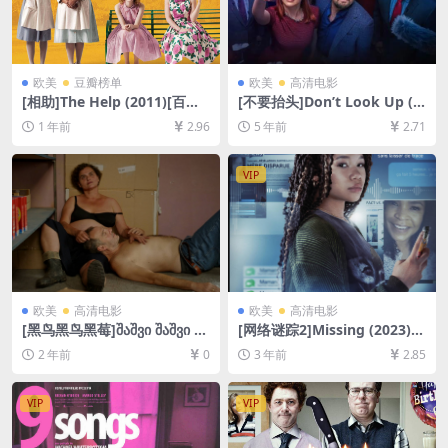
欧美
豆瓣榜单
欧美
高清电影
[相助]The Help (2011)[百度
[不要抬头]Don’t Look Up (2
网盘+夸克网盘1080P超清未
021)[百度网盘+迅雷云盘资源
1 年前
2.96
5 年前
2.71
删减资源][网盘在线播放/下
1080P超清未删减][MP4/9.1G
载][MP4/10GB][中英字幕]
B][中英字幕]
VIP
欧美
高清电影
欧美
高清电影
[黑鸟黑鸟黑莓]შაშვი შაშვი მა
[网络谜踪2]Missing (2023)
ყვალი (2023)[百度网盘+夸克
[百度网盘+迅雷云盘资源1080
2 年前
0
3 年前
2.85
网盘1080P超清未删减资源]
P超清未删减][MP4/6GB][中
[网盘在线播放/下载][MP4/7.
英字幕]
2GB][中英字幕]
VIP
VIP