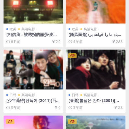
欧美
高清电影
欧美
高清电影
[相信我：被诱拐的丽莎·麦克
[随风而逝]باد ما را خواهد برد
维]Believe Me: The Abducti
(1999)[百度网盘+迅雷云盘资
6 月前
2.9
4 年前
2.83
on of Lisa McVey (2018)[百
源1080P超清未删减][MP4/7.
度网盘+夸克网盘1080P超清
7GB][中文字幕]
未删减资源][网盘在线播放/下
VIP
载][MP4/3.9GB][中文字幕]
日韩
高清电影
日韩
高清电影
[少年菀得]완득이 (2011)[百度
[春逝]봄날은 간다 (2001)[百
网盘+迅雷云盘资源1080P超
度网盘+迅雷云盘资源1080P
3 年前
0
3 年前
2.8
清][MP4/7GB][韩语中字]
超清未删减][MP4/7GB][韩语
中字]
VIP
VIP