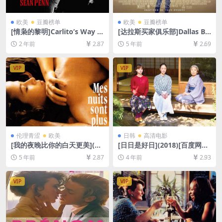
欧美
豆瓣榜单
欧美
豆瓣榜单
[情枭的黎明]Carlito’s Way (1
[达拉斯买家俱乐部]Dallas Bu
993)[百度网盘+夸克网盘1080
yers Club (2013)完整版[百度
2 年前
2.87
5 年前
2.69
P超清未删减资源][网盘在线播
网盘+迅雷云盘资源1080P超
放/下载][MP4/9.6GB][中文字
清未删减][MP4/7.3GB][中英
幕]
字幕]
VIP
VIP
伦理青涩
欧美
日韩
高清电影
[我的夜晚比你的白天更美](19
[日日是好日](2018)[百度网盘
89)[百度网盘+迅雷云盘资源1
+迅雷云盘资源1080P超清未
5 年前
2.87
4 年前
2.93
080P超清未删减][MP4/6.6G
删减][MP4/6.5GB][日语中字]
B][中英字幕]
VIP
VIP