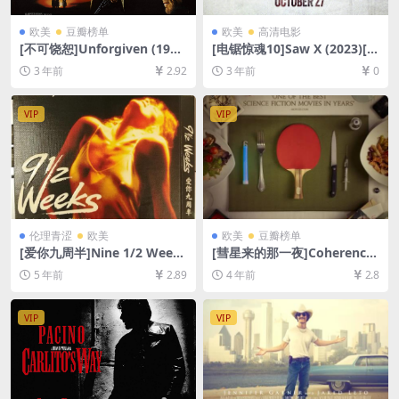
欧美
豆瓣榜单
欧美
高清电影
[不可饶恕]Unforgiven (199
[电锯惊魂10]Saw X (2023)[百
2)[百度网盘+夸克网盘1080P
度网盘+夸克网盘1080P超清
3 年前
2.92
3 年前
0
超清未删减资源][网盘在线播
未删减资源][网盘在线播放/下
放/下载][MP4/8.4GB][中文字
载][MP4/7.2GB][中英字幕]
幕]
VIP
VIP
伦理青涩
欧美
欧美
豆瓣榜单
[爱你九周半]Nine 1/2 Weeks
[彗星来的那一夜]Coherence
(1986)[百度网盘+迅雷云盘资
(2013)[百度网盘+迅雷云盘资
5 年前
2.89
4 年前
2.8
源1080P超清未删减][MP4/7.
源1080P超清未删减][MP4/5.
0GB][中英字幕]【视频文件
6GB][中英字幕]
+防和谐压缩包（含解压密
VIP
VIP
码）】