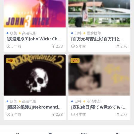
欧美
高清电影
日韩
豆瓣榜单
[疾速追杀3]John Wick: Chap
[百万元与苦虫女]百万円と苦
ter 3 – Parabellum (2019)
虫女 (2008)[百度网盘+迅雷云
5 年前
2.78
5 年前
2.76
[百度网盘+迅雷云盘资源1080
盘资源1080P超清未删减][MP
P超清未删减][MP4/8.7GB][中
4/7.0GB][日语中字]
英字幕]
VIP
VIP
欧美
高清电影
日韩
高清电影
[困惑的浪漫2]Nekromantik
[夜以继日]寝ても覚めても (2
2 (1991)[百度网盘+夸克网盘1
018)[百度网盘+迅雷云盘资源
3 年前
2.88
4 年前
2.77
080P超清未删减资源][网盘在
1080P超清未删减][MP4/7.1G
线播放/下载][MP4/6.6GB][中
B][日语中字]
文字幕]