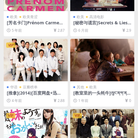
欧美
欧美青涩
欧美
高清电影
[芳名卡门]Prénom Carmen
[秘密与谎言]Secrets & Lies
(1983)[百度网盘+迅雷云盘资
(1996)[百度网盘+夸克网盘10
5 年前
2.87
6 月前
2.9
源1080P超清未删减][MP4/5
80P超清未删减资源][网盘在
GB][原声中字]
线播放/下载][MP4/9.8GB][中
文字幕]
VIP
华语
豆瓣榜单
其他
欧美
[推拿](2014)[百度网盘+迅雷
[教室里的一头牦牛]ལུང་ནག་ན།
云盘资源1080P超清未删减]
(2019)[百度网盘+夸克网盘10
4 年前
2.88
1 年前
0
[MP4/7GB][中文字幕]
80P超清未删减资源][网盘在
线播放/下载][MP4/7GB][中文
字幕]
VIP
VIP