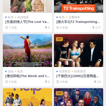
欧美
高清电影
欧美
豆瓣榜单
[失落的情人节]The Lost Vale
[猜火车2]T2 Trainspotting
ntine (2011)[百度网盘+夸克
(2017)[百度网盘+迅雷云盘资
7 月前
0
5 年前
2.77
网盘1080P超清未删减资源]
源1080P超清未删减][MP4/7.
[网盘在线播放/下载][MP4/6.
7GB][中英字幕]
6GB][中文字幕]
VIP
其他
欧美
伦理青涩
欧美青涩
[僧侣和枪]The Monk and th
[干柴烈火](2000)[百度网盘
e Gun (2023)[百度网盘+夸克
+夸克网盘1080P超清未删减
2 年前
0
3 年前
2.9
网盘1080P超清未删减资源]
资源][网盘在线播放/下载][MP
[网盘在线播放/下载][MP4/6.
4/5.2GB][港版中字][视频文件
7GB][中文字幕]
+防和谐加密压缩包]
VIP
VIP