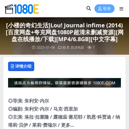
登录
[小楼的奇幻生活]Lou! Journal infime (2014)
[百度网盘+夸克网盘1080P超清未删减资源][网
盘在线播放/下载][MP4/6.8GB][中文字幕]
2025-01-06
欧美
高清电影
7
详情介绍
◎导演: 朱利安·内尔
◎编剧: 朱利安·内尔 / 马克·西里加
◎主演: 洛拉·拉塞隆 / 露德温·塞尼耶 / 凯恩·科贾迪 / 纳
塔莉·贝伊 / 茱莉·费瑞尔 / 更多…