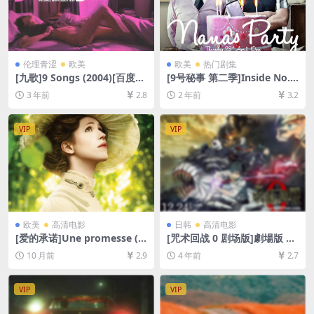
伦理青涩
欧美
欧美
热门剧集
[九歌]9 Songs (2004)[百度网
[9号秘事 第二季]Inside No. 9
盘+迅雷云盘资源1080P超清]
Season 2 (2015)[百度网盘
3 年前
2.8
2 年前
3.2
[MP4/4GB][中英字幕]【手机/
+夸克网盘1080P超清未删减
平板无法在线播放，请使用电
资源][网盘在线播放/下载][MP
脑下载防和谐压缩包（含解压
4/6.7GB][中英字幕]
VIP
VIP
密码）】
欧美
高清电影
日韩
高清电影
[爱的承诺]Une promesse (2
[咒术回战 0 剧场版]劇場版 呪
013)[百度网盘+夸克网盘1080
術廻戦 0 (2021)[百度网盘+迅
10 月前
2.9
4 年前
2.7
P超清未删减资源][网盘在线播
雷云盘资源1080P超清未删减]
放/下载][MP4/7.5GB][中英字
[MP4/5GB][中文字幕]
幕]
VIP
VIP