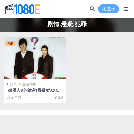
登录
剧情.悬疑.犯罪
VIP
欧美
豆瓣榜单
[嫌疑人X的献身]容疑者Xの献
身 (2008)[百度网盘+夸克网盘
3 年前
2.9
1080P超清未删减资源][网盘
在线播放/下载][MP4/8.3GB]
[中文字幕]